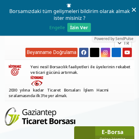
×
Borsamızdaki tüm gelişmeleri bildirim olarak almak
ister misiniz ?
Engelle
İzin Ver
Powered by SendPulse
TR
Beyanname Doğrulama
Yeni nesil Borsacılık faaliyetleri ile üyelerinin rekabet
ve ticari gücünü artırmak.
2030 yılına kadar Ticaret Borsaları İşlem Hacmi
sıralamasında ilk 3’te yer almak.
E-Borsa
Online İşlemler