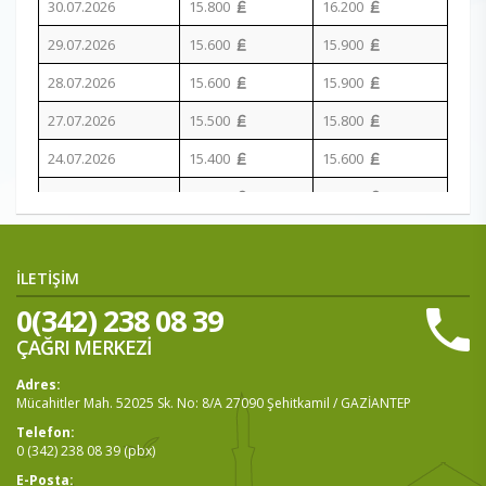
30.07.2026
15.800
16.200
29.07.2026
15.600
15.900
28.07.2026
15.600
15.900
27.07.2026
15.500
15.800
24.07.2026
15.400
15.600
23.07.2026
15.300
15.500
22.07.2026
15.200
15.300
21.07.2026
15.200
15.300
İLETİŞİM
0(342) 238 08 39
20.07.2026
15.200
15.300
ÇAĞRI MERKEZİ
17.07.2026
15.200
15.300
Adres:
16.07.2026
15.200
15.300
Mücahitler Mah. 52025 Sk. No: 8/A 27090 Şehitkamil / GAZİANTEP
14.07.2026
15.300
15.500
Telefon:
0 (342) 238 08 39 (pbx)
13.07.2026
15.300
15.500
E-Posta: