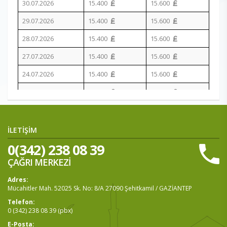
30.07.2026
15.400
15.600
29.07.2026
15.400
15.600
28.07.2026
15.400
15.600
27.07.2026
15.400
15.600
24.07.2026
15.400
15.600
23.07.2026
15.300
15.500
22.07.2026
15.100
15.300
21.07.2026
15.100
15.300
İLETİŞİM
0(342) 238 08 39
20.07.2026
15.100
15.300
ÇAĞRI MERKEZİ
Adres:
Mücahitler Mah. 52025 Sk. No: 8/A 27090 Şehitkamil / GAZİANTEP
Telefon:
0 (342) 238 08 39 (pbx)
E-Posta: