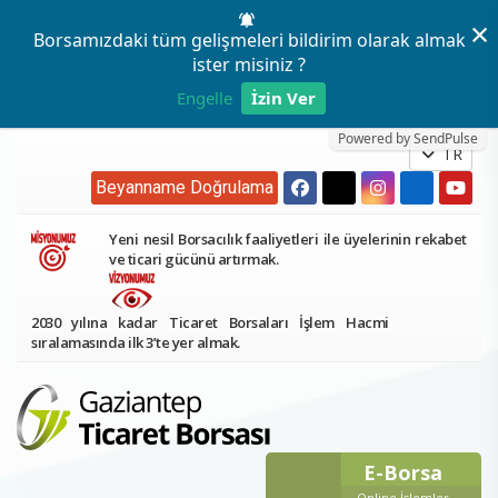
×
Borsamızdaki tüm gelişmeleri bildirim olarak almak
ister misiniz ?
Engelle
İzin Ver
Powered by SendPulse
TR
Beyanname Doğrulama
Yeni nesil Borsacılık faaliyetleri ile üyelerinin rekabet
ve ticari gücünü artırmak.
2030 yılına kadar Ticaret Borsaları İşlem Hacmi
sıralamasında ilk 3’te yer almak.
E-Borsa
Online İşlemler