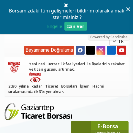
×
Borsamızdaki tüm gelişmeleri bildirim olarak almak
ister misiniz ?
Engelle
İzin Ver
Powered by SendPulse
TR
Beyanname Doğrulama
Yeni nesil Borsacılık faaliyetleri ile üyelerinin rekabet
ve ticari gücünü artırmak.
2030 yılına kadar Ticaret Borsaları İşlem Hacmi
sıralamasında ilk 3’te yer almak.
E-Borsa
Online İşlemler