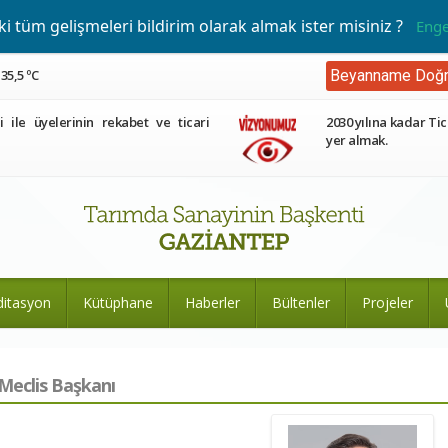
 tüm gelişmeleri bildirim olarak almak ister misiniz ?
Enge
35,5 ºC
Beyanname Doğr
ri ile üyelerinin rekabet ve ticari
2030 yılına kadar Tic
yer almak.
ditasyon
Kütüphane
Haberler
Bültenler
Projeler
Meclis Başkanı