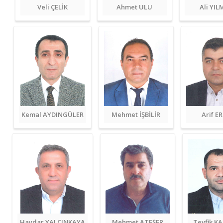
Veli ÇELİK
Ahmet ULU
Ali YI
Kemal AYDINGÜLER
Mehmet İŞBİLİR
Arif E
Haydar YALÇINKAYA
Mehmet ATEŞER
Tevfik KA