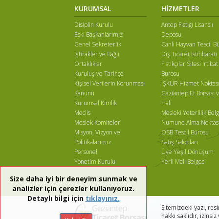
KURUMSAL
HİZMETLER
Disiplin Kurulu
Antep Fıstığı Lisanslı
Eski Başkanlarımız
Deposu
Genel Sekreterlik
Canlı Hayvan Tescil B
İştirakler ve Bağlı
Dış Ticaret İstihbaratı
Ortaklıklar
Fıstıkçılar Sitesi İrtibat
Kuruluş ve Tarihçe
Bürosu
Kişisel Verilerin Korunması
İŞKUR Hizmet Noktas
Kanunu
Gaziantep Et Borsası v
Kurumsal Kimlik
Hali
Meclis
Mesleki Yeterlilik Belg
Meslek Komiteleri
Numune Alma Noktas
Misyon, Vizyon ve
OSB Tescil Bürosu
Politikalarımız
Satış Salonları
Personel
Üye Yeşil Dönüşüm
Yönetim Kurulu
Yerli Malı Belgesi
Size daha iyi bir deneyim sunmak ve
analizler için çerezler kullanıyoruz.
Detaylı bilgi için
tıklayınız.
Sitemizdeki yazı, res
hakkı saklıdır, izinsi