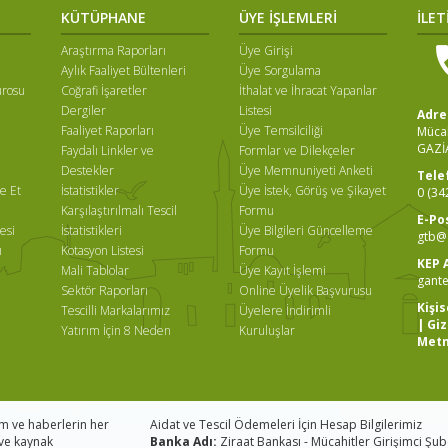
KÜTÜPHANE
ÜYE İŞLEMLERİ
İLET
Araştırma Raporları
Üye Girişi
Aylık Faaliyet Bültenleri
Üye Sorgulama
ürosu
Coğrafi İşaretler
İthalat ve İhracat Yapanlar
Dergiler
Listesi
Adre
Faaliyet Raporları
Üye Temsilciliği
Mücah
GAZİ
Faydalı Linkler ve
Formlar ve Dilekçeler
ı
Destekler
Üye Memnuniyeti Anketi
Tele
e Et
İstatistikler
Üye İstek, Görüş ve Şikayet
0 (34
Karşılaştırılmalı Tescil
Formu
E-Po
esi
İstatistikleri
Üye Bilgileri Güncelleme
gtb@g
ı
Kotasyon Listesi
Formu
KEP 
Mali Tablolar
Üye Kayıt İşlemi
gante
Sektör Raporları
Online Üyelik Başvurusu
Kişi
Tescilli Markalarımız
Üyelere İndirimli
|
Giz
Yatırım İçin 8 Neden
Kuruluşlar
Metn
im ve haberlerin her
Aidat ve Tescil Ödemeleri İçin Hesap Bilgilerimiz
z ve kaynak
Banka Adı:
Ziraat Bankası - Mücahitler Girişimci Şu