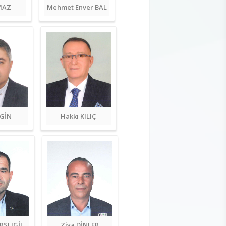
LMAZ
Mehmet Enver BAL
RGİN
Hakkı KILIÇ
RSLIGİL
Ziya DİNLER