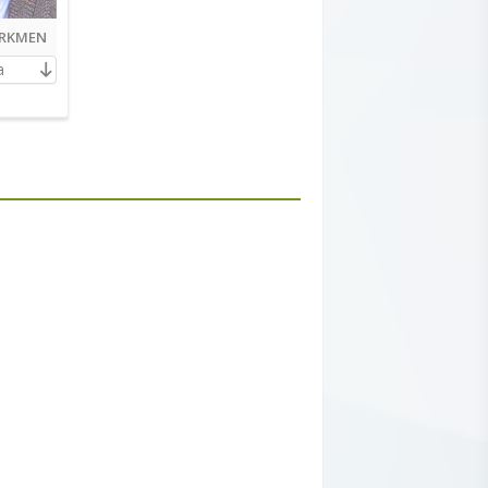
ÜRKMEN
a