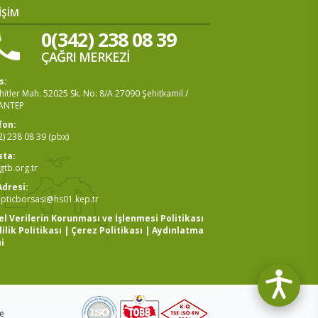
İŞİM
0(342) 238 08 39
ÇAĞRI MERKEZİ
s:
itler Mah. 52025 Sk. No: 8/A 27090 Şehitkamil /
ANTEP
fon:
2) 238 08 39 (pbx)
sta:
tb.org.tr
Adresi:
pticborsasi@hs01.kep.tr
sel Verilerin Korunması ve İşlenmesi Politikası
lilik Politikası
|
Çerez Politikası
|
Aydınlatma
i
be