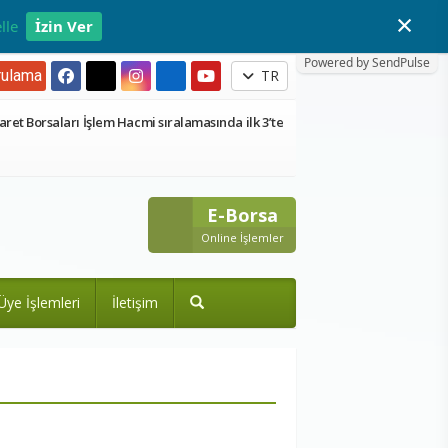
×
lle
İzin Ver
Powered by SendPulse
ulama
TR
aret Borsaları İşlem Hacmi sıralamasında ilk 3’te
E-Borsa
Online İşlemler
Üye İşlemleri
İletişim