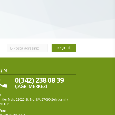
Kayıt Ol
İŞİM
0(342) 238 08 39
ÇAĞRI MERKEZİ
s:
itler Mah. 52025 Sk. No: 8/A 27090 Şehitkamil /
ANTEP
fon: