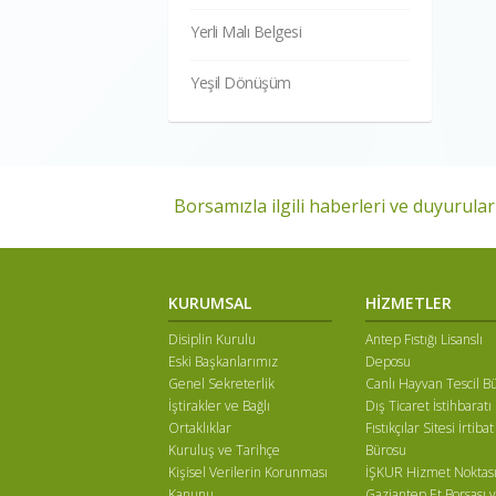
Yerli Malı Belgesi
Yeşil Dönüşüm
Borsamızla ilgili haberleri ve duyuruları
KURUMSAL
HİZMETLER
Disiplin Kurulu
Antep Fıstığı Lisanslı
Eski Başkanlarımız
Deposu
Genel Sekreterlik
Canlı Hayvan Tescil B
İştirakler ve Bağlı
Dış Ticaret İstihbaratı
Ortaklıklar
Fıstıkçılar Sitesi İrtibat
Kuruluş ve Tarihçe
Bürosu
Kişisel Verilerin Korunması
İŞKUR Hizmet Noktas
Kanunu
Gaziantep Et Borsası v