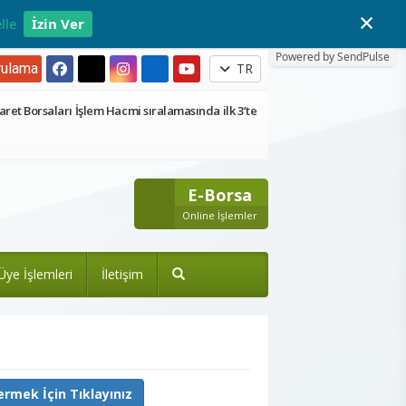
×
lle
İzin Ver
Powered by SendPulse
ulama
TR
aret Borsaları İşlem Hacmi sıralamasında ilk 3’te
E-Borsa
Online İşlemler
Üye İşlemleri
İletişim
rmek İçin Tıklayınız