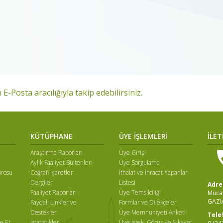
 E-Posta aracılığıyla takip edebilirsiniz.
KÜTÜPHANE
ÜYE İŞLEMLERİ
İLET
Araştırma Raporları
Üye Girişi
Aylık Faaliyet Bültenleri
Üye Sorgulama
ürosu
Coğrafi İşaretler
İthalat ve İhracat Yapanlar
Dergiler
Listesi
Adre
Faaliyet Raporları
Üye Temsilciliği
Mücah
GAZİ
Faydalı Linkler ve
Formlar ve Dilekçeler
ı
Destekler
Üye Memnuniyeti Anketi
Tele
e Et
İstatistikler
Üye İstek, Görüş ve Şikayet