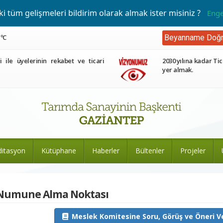
 tüm gelişmeleri bildirim olarak almak ister misiniz ?
Enge
 ºC
Beyanname Doğr
ri ile üyelerinin rekabet ve ticari
2030 yılına kadar Tic
yer almak.
ditasyon
Kütüphane
Haberler
Bültenler
Projeler
Numune Alma Noktası
Meslek Komitesine Soru, Görüş ve Öneri Ve