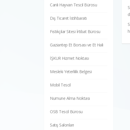
Canlı Hayvan Tescil Bürosu
S
d
Dış Ticaret İstihbaratı
S
h
Fıstıkçılar Sitesi İrtibat Bürosu
Gaziantep Et Borsası ve Et Hali
İŞKUR Hizmet Noktası
Mesleki Yeterlilik Belgesi
Mobil Tescil
Numune Alma Noktası
OSB Tescil Bürosu
Satış Salonları