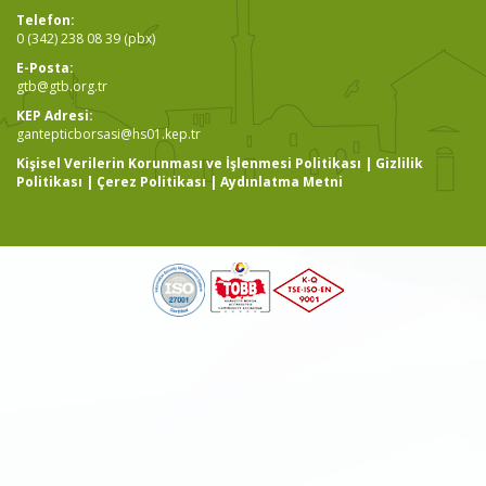
Telefon:
0 (342) 238 08 39 (pbx)
E-Posta:
gtb@gtb.org.tr
KEP Adresi:
gantepticborsasi@hs01.kep.tr
Kişisel Verilerin Korunması ve İşlenmesi Politikası
|
Gizlilik
Politikası
|
Çerez Politikası
|
Aydınlatma Metni