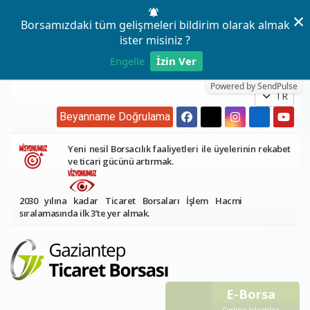
×
Borsamızdaki tüm gelişmeleri bildirim olarak almak
ister misiniz ?
Engelle
İzin Ver
Powered by SendPulse
TR
Beyanname Doğrulama
Yeni nesil Borsacılık faaliyetleri ile üyelerinin rekabet
ve ticari gücünü artırmak.
2030 yılına kadar Ticaret Borsaları İşlem Hacmi
sıralamasında ilk 3’te yer almak.
E-Borsa
Online İşlemler