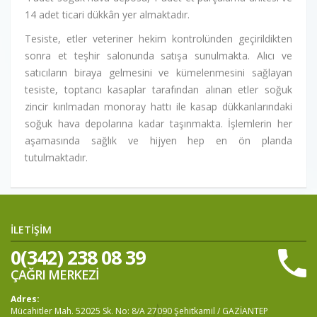
14 adet ticari dükkân yer almaktadır.
Tesiste, etler veteriner hekim kontrolünden geçirildikten
sonra et teşhir salonunda satışa sunulmakta. Alıcı ve
satıcıların biraya gelmesini ve kümelenmesini sağlayan
tesiste, toptancı kasaplar tarafından alınan etler soğuk
zincir kırılmadan monoray hattı ile kasap dükkanlarındaki
soğuk hava depolarına kadar taşınmakta. İşlemlerin her
aşamasında sağlık ve hijyen hep en ön planda
tutulmaktadır.
İLETİŞİM
0(342) 238 08 39
ÇAĞRI MERKEZİ
Adres:
Mücahitler Mah. 52025 Sk. No: 8/A 27090 Şehitkamil / GAZİANTEP