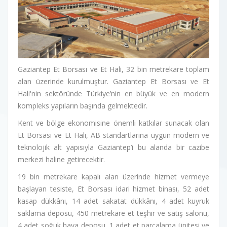
Gaziantep Et Borsası ve Et Hali, 32 bin metrekare toplam
alan üzerinde kurulmuştur. Gaziantep Et Borsası ve Et
Hali'nin sektöründe Türkiye’nin en büyük ve en modern
kompleks yapıların başında gelmektedir.
Kent ve bölge ekonomisine önemli katkılar sunacak olan
Et Borsası ve Et Hali, AB standartlarına uygun modern ve
teknolojik alt yapısıyla Gaziantep’i bu alanda bir cazibe
merkezi haline getirecektir.
19 bin metrekare kapalı alan üzerinde hizmet vermeye
başlayan tesiste, Et Borsası idari hizmet binası, 52 adet
kasap dükkânı, 14 adet sakatat dükkânı, 4 adet kuyruk
saklama deposu, 450 metrekare et teşhir ve satış salonu,
4 adet soğuk hava deposu, 1 adet et parçalama ünitesi ve