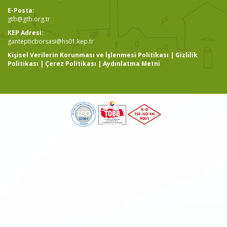
E-Posta:
gtb@gtb.org.tr
KEP Adresi:
gantepticborsasi@hs01.kep.tr
Kişisel Verilerin Korunması ve İşlenmesi Politikası
|
Gizlilik
Politikası
|
Çerez Politikası
|
Aydınlatma Metni