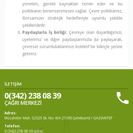
yönetim, gerekli kaynakları temin eder ve bu
politikanın benimsenmesini sağlar. Çevre politikamız,
Borsamızın stratejik hedefleriyle uyumlu şekilde
şekillendirilir.
Paydaşlarla İş birliği:
Çevreye olan duyarlılığımızı,
üyelerimiz ve diğer paydaşlarımızla da paylaşarak,
çevresel sorumluluklarımızı kolektif bir bilinçle yerine
getiririz.
İLETİŞİM
0(342) 238 08 39
ÇAĞRI MERKEZİ
Adres:
Mücahitler Mah. 52025 Sk. No: 8/A 27090 Şehitkamil / GAZİANTEP
Telefon:
0 (342) 238 08 39 (pbx)