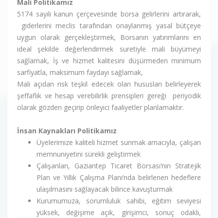
Mali Politikamız
5174 sayılı kanun çerçevesinde borsa gelirlerini artırarak,
giderlerini meclis tarafından onaylanmış yasal bütçeye
uygun olarak gerçekleştirmek, Borsanın yatırımlarını en
ideal şekilde değerlendirmek suretiyle mali büyümeyi
sağlamak, İş ve hizmet kalitesini düşürmeden minimum
sarfiyatla, maksimum faydayı sağlamak,
Mali açıdan risk teşkil edecek olan hususları belirleyerek
şeffaflık ve hesap verebilirlik prensipleri gereği periyodik
olarak gözden geçirip önleyici faaliyetler planlamaktır.
İnsan Kaynakları Politikamız
Üyelerimize kaliteli hizmet sunmak amacıyla, çalışan
memnuniyetini sürekli geliştirmek
Çalışanları, Gaziantep Ticaret Borsası’nın Stratejik
Plan ve Yıllık Çalışma Planı’nda belirlenen hedeflere
ulaşılmasını sağlayacak bilince kavuşturmak
Kurumumuza, sorumluluk sahibi, eğitim seviyesi
yüksek, değişime açık, girişimci, sonuç odaklı,