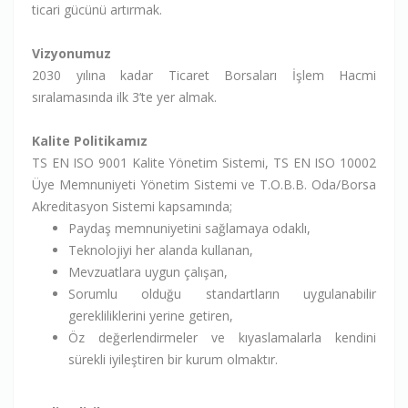
ticari gücünü artırmak.
Vizyonumuz
2030 yılına kadar Ticaret Borsaları İşlem Hacmi
sıralamasında ilk 3’te yer almak.
Kalite Politikamız
TS EN ISO 9001 Kalite Yönetim Sistemi, TS EN ISO 10002
Üye Memnuniyeti Yönetim Sistemi ve T.O.B.B. Oda/Borsa
Akreditasyon Sistemi kapsamında;
Paydaş memnuniyetini sağlamaya odaklı,
Teknolojiyi her alanda kullanan,
Mevzuatlara uygun çalışan,
Sorumlu olduğu standartların uygulanabilir
gerekliliklerini yerine getiren,
Öz değerlendirmeler ve kıyaslamalarla kendini
sürekli iyileştiren bir kurum olmaktır.