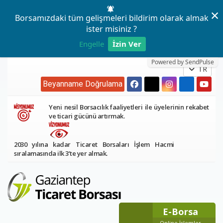
×
Borsamızdaki tüm gelişmeleri bildirim olarak almak
ister misiniz ?
Engelle
İzin Ver
Powered by SendPulse
TR
Beyanname Doğrulama
Yeni nesil Borsacılık faaliyetleri ile üyelerinin rekabet
ve ticari gücünü artırmak.
2030 yılına kadar Ticaret Borsaları İşlem Hacmi
sıralamasında ilk 3’te yer almak.
E-Borsa
Online İşlemler