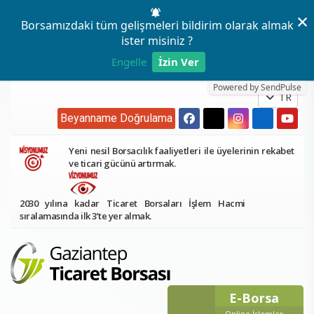
×
Borsamızdaki tüm gelişmeleri bildirim olarak almak
ister misiniz ?
Engelle
İzin Ver
Powered by SendPulse
TR
Beyanname Doğrulama
Yeni nesil Borsacılık faaliyetleri ile üyelerinin rekabet
ve ticari gücünü artırmak.
2030 yılına kadar Ticaret Borsaları İşlem Hacmi
sıralamasında ilk 3’te yer almak.
E-Borsa
Online İşlemler