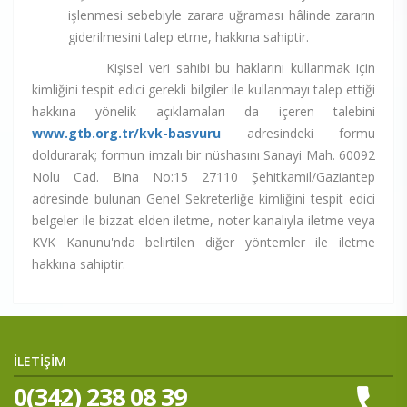
işlenmesi sebebiyle zarara uğraması hâlinde zararın
giderilmesini talep etme, hakkına sahiptir.
Kişisel veri sahibi bu haklarını kullanmak için
kimliğini tespit edici gerekli bilgiler ile kullanmayı talep ettiği
hakkına yönelik açıklamaları da içeren talebini
www.gtb.org.tr/kvk-basvuru
adresindeki formu
doldurarak; formun imzalı bir nüshasını Sanayi Mah. 60092
Nolu Cad. Bina No:15 27110 Şehitkamil/Gaziantep
adresinde bulunan Genel Sekreterliğe kimliğini tespit edici
belgeler ile bizzat elden iletme, noter kanalıyla iletme veya
KVK Kanunu'nda belirtilen diğer yöntemler ile iletme
hakkına sahiptir.
İLETİŞİM
0(342) 238 08 39