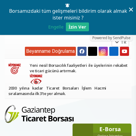
×
Borsamızdaki tüm gelişmeleri bildirim olarak almak
ister misiniz ?
Engelle
İzin Ver
Powered by SendPulse
TR
Beyanname Doğrulama
Yeni nesil Borsacılık faaliyetleri ile üyelerinin rekabet
ve ticari gücünü artırmak.
2030 yılına kadar Ticaret Borsaları İşlem Hacmi
sıralamasında ilk 3’te yer almak.
E-Borsa
Online İşlemler