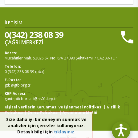
İLETİŞİM
0(342) 238 08 39
ÇAĞRI MERKEZİ
Adres:
Mücahitler Mah. 52025 Sk. No: 8/A 27090 Şehitkamil / GAZİANTEP
Telefon:
0 (342) 238 08 39 (pbx)
E-Posta:
gtb@gtb.org.tr
KEP Adresi:
gantepticborsasi@hs01.kep.tr
Kişisel Verilerin Korunması ve İşlenmesi Politikası
|
Gizlilik
Politikası
|
Çerez Politikası
|
Aydınlatma Metni
Size daha iyi bir deneyim sunmak ve
analizler için çerezler kullanıyoruz.
Detaylı bilgi için
tıklayınız.