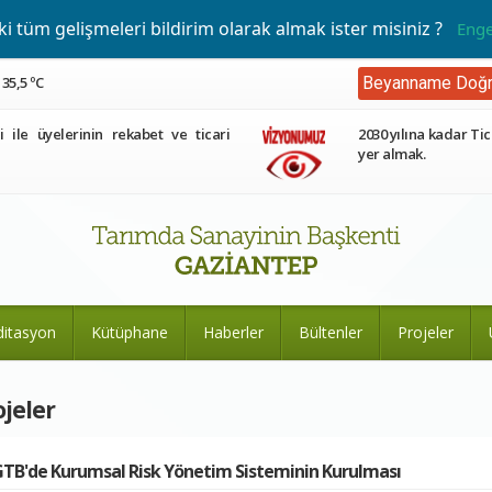
 tüm gelişmeleri bildirim olarak almak ister misiniz ?
Enge
35,5 ºC
Beyanname Doğr
ri ile üyelerinin rekabet ve ticari
2030 yılına kadar Tic
yer almak.
ditasyon
Kütüphane
Haberler
Bültenler
Projeler
ojeler
TB'de Kurumsal Risk Yönetim Sisteminin Kurulması