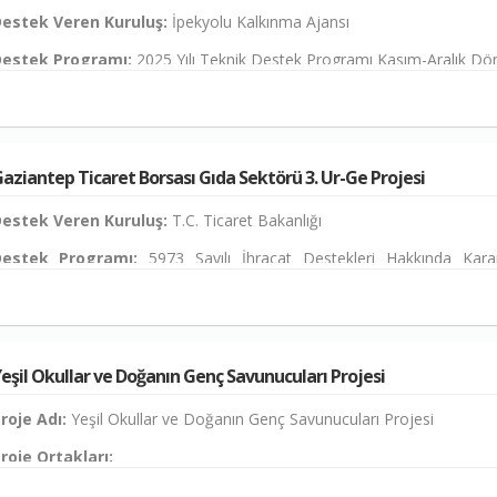
estek Veren Kuruluş:
İpekyolu Kalkınma Ajansı
estek Programı:
2025 Yılı Teknik Destek Programı Kasım-Aralık D
estek/Sözleşme No:
TRC1/25/TD/0001
estek Oranı:
%100
roje Süresi:
7 gün
aziantep Ticaret Borsası Gıda Sektörü 3. Ur-Ge Projesi
roje Başlangıç Tarihi:
22.04.2026
estek Veren Kuruluş:
T.C. Ticaret Bakanlığı
roje Bitiş Tarihi:
21.10.2026
estek Programı:
5973 Sayılı İhracat Destekleri Hakkında Kara
luslararası Rekabetçiliğin Geliştirilmesi (UR-GE) Proje Desteğine İlişki
estek/Sözleşme No:
25.UR-GE.043
roje Özeti
:
estek Oranı:
%75
roje, Gaziantep Ticaret Borsası’nda mevcut kalite, müşteri memnuniye
eşil Okullar ve Doğanın Genç Savunucuları Projesi
amamlayacak şekilde ISO 31000 standardına uygun bir Kurumsal Risk
roje Süresi:
3 Yıl
ir teknik destek çalışmasıdır; bu kapsamda 3 ay boyunca toplam 7 
roje Adı:
Yeşil Okullar ve Doğanın Genç Savunucuları Projesi
roje Başlangıç Tarihi:
22.07.2025
ersonelin bilgilendirilmesi, kurumsal risklerin tanımlanması, analiz edil
roje Ortakları:
ksiyon planlarının hazırlanması ve sistemin gözden geçirilmesi sağlana
roje Bitiş Tarihi:
21.07.2028
Gaziantep Ticaret Borsası (GTB)