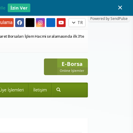
×
lle
İzin Ver
Powered by SendPulse
ulama
TR
aret Borsaları İşlem Hacmi sıralamasında ilk 3’te
E-Borsa
Online İşlemler
Üye İşlemleri
İletişim