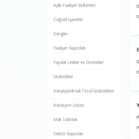
Aylık Faaliyet Bültenleri
D
D
Coğrafi İşaretler
D
Dergiler
D
Faaliyet Raporları
P
G
P
D
Faydalı Linkler ve Destekler
P
D
İstatistikler
U
D
P
Karşılaştırılmalı Tescil İstatistikleri
D
P
Y
Kotasyon Listesi
t
P
b
P
Mali Tablolar
P
p
P
a
P
Sektör Raporları