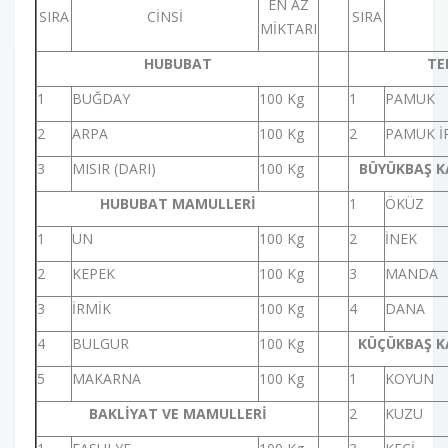
EN AZ
SIRA
CİNSİ
SIRA
MİKTARI
HUBUBAT
TE
1
BUĞDAY
100 Kg
1
PAMUK
2
ARPA
100 Kg
2
PAMUK İP
3
MISIR (DARI)
100 Kg
BÜYÜKBAŞ K
HUBUBAT MAMULLERİ
1
ÖKÜZ
1
UN
100 Kg
2
İNEK
2
KEPEK
100 Kg
3
MANDA
3
İRMİK
100 Kg
4
DANA
4
BULGUR
100 Kg
KÜÇÜKBAŞ K
5
MAKARNA
100 Kg
1
KOYUN
BAKLİYAT VE MAMULLERİ
2
KUZU