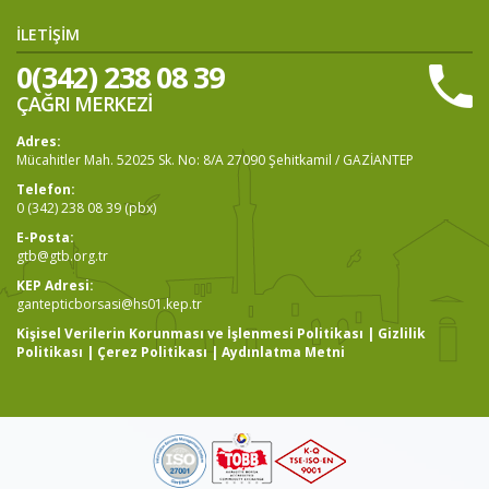
İLETİŞİM
0(342) 238 08 39
ÇAĞRI MERKEZİ
Adres:
Mücahitler Mah. 52025 Sk. No: 8/A 27090 Şehitkamil / GAZİANTEP
Telefon:
0 (342) 238 08 39 (pbx)
E-Posta:
gtb@gtb.org.tr
KEP Adresi:
gantepticborsasi@hs01.kep.tr
Kişisel Verilerin Korunması ve İşlenmesi Politikası
|
Gizlilik
Politikası
|
Çerez Politikası
|
Aydınlatma Metni