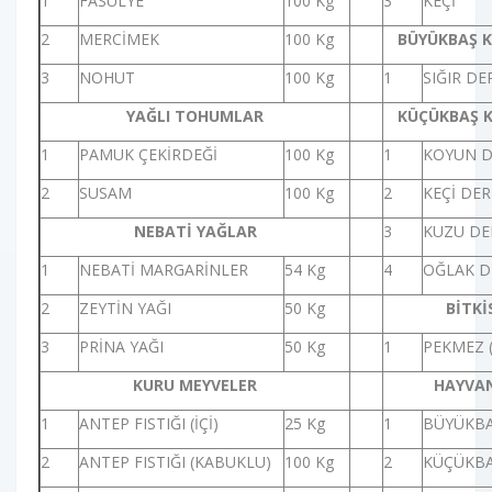
1
FASULYE
100 Kg
3
KEÇİ
2
MERCİMEK
100 Kg
BÜYÜKBAŞ K
3
NOHUT
100 Kg
1
SIĞIR DER
YAĞLI TOHUMLAR
KÜÇÜKBAŞ K
1
PAMUK ÇEKİRDEĞİ
100 Kg
1
KOYUN D
2
SUSAM
100 Kg
2
KEÇİ DER
NEBATİ YAĞLAR
3
KUZU DER
1
NEBATİ MARGARİNLER
54 Kg
4
OĞLAK D
2
ZEYTİN YAĞI
50 Kg
BİTKİ
3
PRİNA YAĞI
50 Kg
1
PEKMEZ 
KURU MEYVELER
HAYVAN
1
ANTEP FISTIĞI (İÇİ)
25 Kg
1
BÜYÜKBA
2
ANTEP FISTIĞI (KABUKLU)
100 Kg
2
KÜÇÜKBA