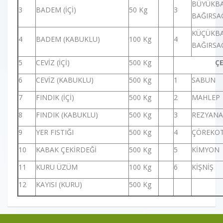
BÜYÜKBA
3
BADEM (İÇİ)
50 Kg
3
BAĞIRSA
KÜÇÜKBA
4
BADEM (KABUKLU)
100 Kg
4
BAĞIRSA
5
CEVİZ (İÇİ)
500 Kg
Ç
6
CEVİZ (KABUKLU)
500 Kg
1
SABUN
7
FINDIK (İÇİ)
500 Kg
2
MAHLEP
8
FINDIK (KABUKLU)
500 Kg
3
REZYANA
9
YER FISTIĞI
500 Kg
4
ÇÖREKO
10
KABAK ÇEKİRDEĞİ
500 Kg
5
KİMYON
11
KURU ÜZÜM
100 Kg
6
KİŞNİŞ
12
KAYISI (KURU)
500 Kg