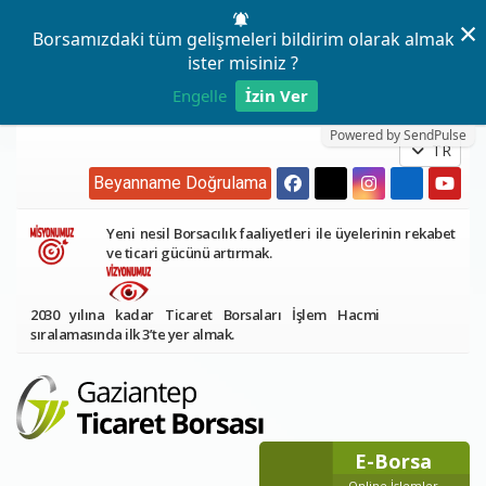
×
Borsamızdaki tüm gelişmeleri bildirim olarak almak
ister misiniz ?
Engelle
İzin Ver
Powered by SendPulse
TR
Beyanname Doğrulama
Yeni nesil Borsacılık faaliyetleri ile üyelerinin rekabet
ve ticari gücünü artırmak.
2030 yılına kadar Ticaret Borsaları İşlem Hacmi
sıralamasında ilk 3’te yer almak.
E-Borsa
Online İşlemler