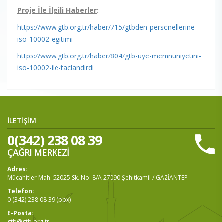
Proje İle İlgili Haberler
:
https://www.gtb.org.tr/haber/715/gtbden-personellerine-
iso-10002-egitimi
https://www.gtb.org.tr/haber/804/gtb-uye-memnuniyetini-
iso-10002-ile-taclandirdi
İLETİŞİM
0(342) 238 08 39
ÇAĞRI MERKEZİ
Adres:
Mücahitler Mah. 52025 Sk. No: 8/A 27090 Şehitkamil / GAZİANTEP
Telefon:
0 (342) 238 08 39 (pbx)
E-Posta:
gtb@gtb.org.tr