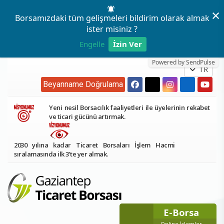
×
Borsamızdaki tüm gelişmeleri bildirim olarak almak
ister misiniz ?
Engelle
İzin Ver
Powered by SendPulse
TR
Beyanname Doğrulama
Yeni nesil Borsacılık faaliyetleri ile üyelerinin rekabet
ve ticari gücünü artırmak.
2030 yılına kadar Ticaret Borsaları İşlem Hacmi
sıralamasında ilk 3’te yer almak.
E-Borsa
Online İşlemler