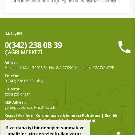
sürecinde personelleri için eğitim ve danışmanlık almıştır.
İLETİŞİM
0(342) 238 08 39
ÇAĞRI MERKEZİ
Adres:
Mücahitler Mah. 52025 Sk. No: 8/A 27090 Şehitkamil / GAZİANTEP
Telefon:
0 (342) 238 08 39 (pbx)
E-Posta:
gtb@gtb.org.tr
KEP Adresi:
gantepticborsasi@hs01.kep.tr
Kişisel Verilerin Korunması ve İşlenmesi Politikası
|
Gizlilik
Politikası
|
Çerez Politikası
|
Aydınlatma Metni
Size daha iyi bir deneyim sunmak ve
analizler için çerezler kullanıyoruz.