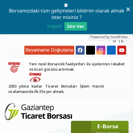
×
Borsamızdaki tüm gelişmeleri bildirim olarak almak
ister misiniz ?
Engelle
İzin Ver
Powered by SendPulse
TR
Beyanname Doğrulama
Yeni nesil Borsacılık faaliyetleri ile üyelerinin rekabet
ve ticari gücünü artırmak.
2030 yılına kadar Ticaret Borsaları İşlem Hacmi
sıralamasında ilk 3’te yer almak.
E-Borsa
Online İşlemler