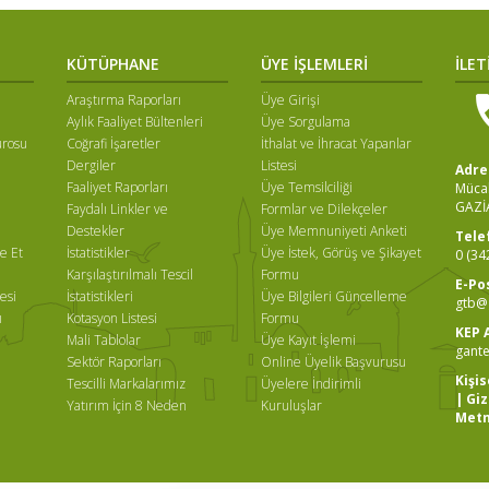
KÜTÜPHANE
ÜYE İŞLEMLERİ
İLET
Araştırma Raporları
Üye Girişi
Aylık Faaliyet Bültenleri
Üye Sorgulama
ürosu
Coğrafi İşaretler
İthalat ve İhracat Yapanlar
Dergiler
Listesi
Adre
Faaliyet Raporları
Üye Temsilciliği
Mücah
GAZİ
Faydalı Linkler ve
Formlar ve Dilekçeler
ı
Destekler
Üye Memnuniyeti Anketi
Tele
e Et
İstatistikler
Üye İstek, Görüş ve Şikayet
0 (34
Karşılaştırılmalı Tescil
Formu
E-Po
esi
İstatistikleri
Üye Bilgileri Güncelleme
gtb@g
ı
Kotasyon Listesi
Formu
KEP 
Mali Tablolar
Üye Kayıt İşlemi
gante
Sektör Raporları
Online Üyelik Başvurusu
Kişi
Tescilli Markalarımız
Üyelere İndirimli
|
Giz
Yatırım İçin 8 Neden
Kuruluşlar
Metn