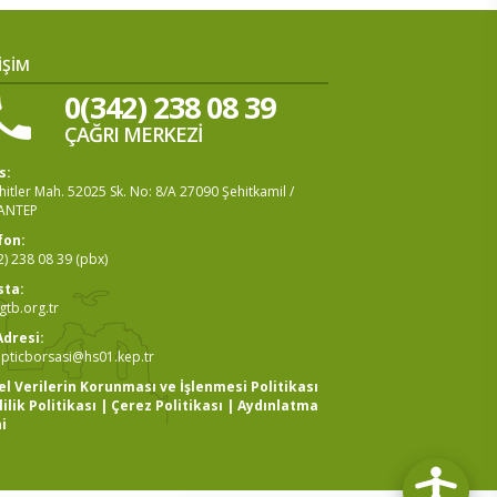
İŞİM
0(342) 238 08 39
ÇAĞRI MERKEZİ
s:
itler Mah. 52025 Sk. No: 8/A 27090 Şehitkamil /
ANTEP
fon:
2) 238 08 39 (pbx)
sta:
tb.org.tr
Adresi:
pticborsasi@hs01.kep.tr
sel Verilerin Korunması ve İşlenmesi Politikası
lilik Politikası
|
Çerez Politikası
|
Aydınlatma
i