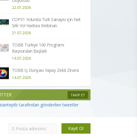
Duyurusu
22.07.2026
COP31 Yolunda Türk Sanayisi için Net
Sıfır Yol Haritası Webinarı
21.07.2026
TOBB Türkiye 100 Programı
Başvuruları Başladı
14.07.2026
TOBB İş Dünyası Yapay Zekâ Zirvesi
14.07.2026
İTTER
TAKİP ET
ianteptb tarafından gönderilen tweetler
Kayıt Ol