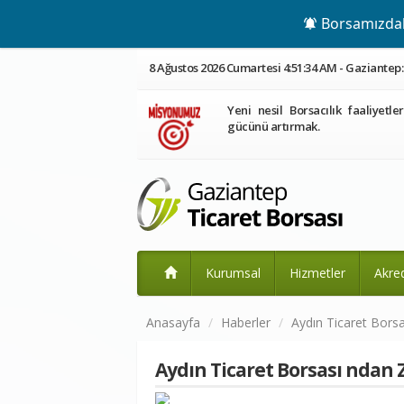
Borsamızdaki
8 Ağustos 2026 Cumartesi 4:51:34 AM - Gaziantep: 
Yeni nesil Borsacılık faaliyetle
gücünü artırmak.
Kurumsal
Hizmetler
Akre
Anasayfa
Haberler
Aydın Ticaret Borsas
Aydın Ticaret Borsası ndan Ze