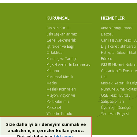
KURUMSAL
HİZMETLER
Disiplin Kurulu
Antep Fıstığı Lisanslı
Eski Başkanlarımız
Deposu
Genel Sekreterlik
Canlı Hayvan Tescil B
İştirakler ve Bağlı
Dış Ticaret İstihbaratı
Ortaklıklar
Fıstıkçılar Sitesi İrtibat
Kuruluş ve Tarihçe
Bürosu
Kişisel Verilerin Korunması
İŞKUR Hizmet Noktas
Kanunu
Gaziantep Et Borsası v
Kurumsal Kimlik
Hali
Meclis
Mesleki Yeterlilik Belg
Meslek Komiteleri
Numune Alma Noktas
Misyon, Vizyon ve
OSB Tescil Bürosu
Politikalarımız
Satış Salonları
Personel
Üye Yeşil Dönüşüm
Yönetim Kurulu
Yerli Malı Belgesi
Size daha iyi bir deneyim sunmak ve
analizler için çerezler kullanıyoruz.
Detaylı bilgi için
tıklayınız.