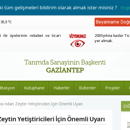
 tüm gelişmeleri bildirim olarak almak ister misiniz ?
Enge
35,5 ºC
Beyanname Doğr
ri ile üyelerinin rekabet ve ticari
2030 yılına kadar Tic
yer almak.
ditasyon
Kütüphane
Haberler
Bültenler
Projeler
ı ndan Zeytin Yetiştiricileri İçin Önemli Uyarı
Dİ
ytin Yetiştiricileri İçin Önemli Uyarı