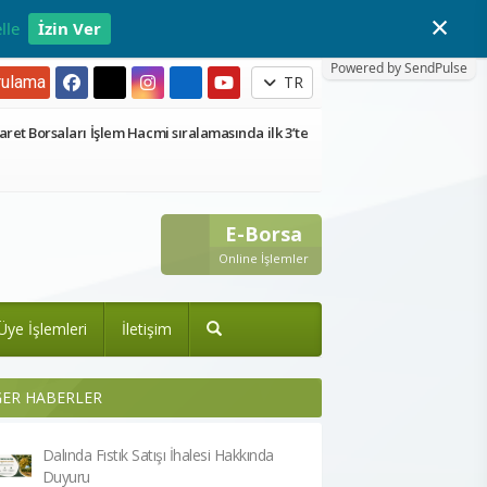
×
lle
İzin Ver
Powered by SendPulse
ulama
TR
aret Borsaları İşlem Hacmi sıralamasında ilk 3’te
E-Borsa
Online İşlemler
Üye İşlemleri
İletişim
ĞER HABERLER
Dalında Fıstık Satışı İhalesi Hakkında
Duyuru