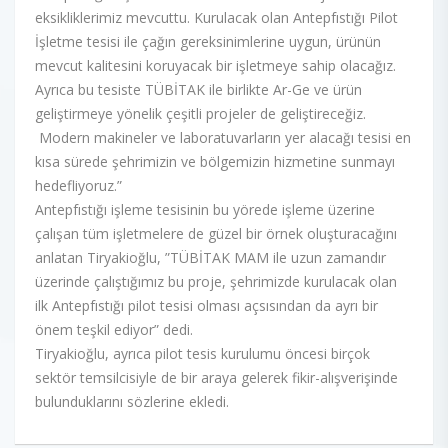
eksikliklerimiz mevcuttu. Kurulacak olan Antepfıstığı Pilot
İşletme tesisi ile çağın gereksinimlerine uygun, ürünün
mevcut kalitesini koruyacak bir işletmeye sahip olacağız.
Ayrıca bu tesiste TÜBİTAK ile birlikte Ar-Ge ve ürün
geliştirmeye yönelik çeşitli projeler de geliştireceğiz.
Modern makineler ve laboratuvarların yer alacağı tesisi en
kısa sürede şehrimizin ve bölgemizin hizmetine sunmayı
hedefliyoruz.”
Antepfıstığı işleme tesisinin bu yörede işleme üzerine
çalışan tüm işletmelere de güzel bir örnek oluşturacağını
anlatan Tiryakioğlu, ”TÜBİTAK MAM ile uzun zamandır
üzerinde çalıştığımız bu proje, şehrimizde kurulacak olan
ilk Antepfıstığı pilot tesisi olması açsısından da ayrı bir
önem teşkil ediyor” dedi.
Tiryakioğlu, ayrıca pilot tesis kurulumu öncesi birçok
sektör temsilcisiyle de bir araya gelerek fikir-alışverişinde
bulunduklarını sözlerine ekledi.