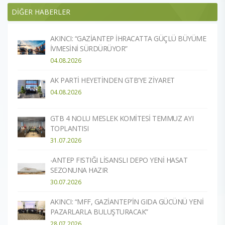
DİĞER HABERLER
AKINCI: “GAZİANTEP İHRACATTA GÜÇLÜ BÜYÜME
İVMESİNİ SÜRDÜRÜYOR”
04.08.2026
AK PARTİ HEYETİNDEN GTB’YE ZİYARET
04.08.2026
GTB 4 NOLU MESLEK KOMİTESİ TEMMUZ AYI
TOPLANTISI
31.07.2026
-ANTEP FISTIĞI LİSANSLI DEPO YENİ HASAT
SEZONUNA HAZIR​
30.07.2026
AKINCI: “MFF, GAZİANTEP’İN GIDA GÜCÜNÜ YENİ
PAZARLARLA BULUŞTURACAK”
28.07.2026