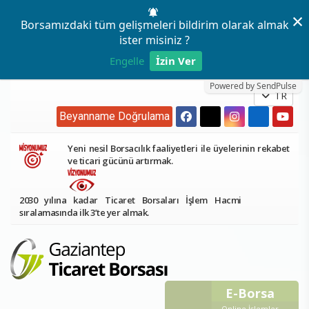
×
Borsamızdaki tüm gelişmeleri bildirim olarak almak
ister misiniz ?
Engelle
İzin Ver
Powered by SendPulse
TR
Beyanname Doğrulama
Yeni nesil Borsacılık faaliyetleri ile üyelerinin rekabet
ve ticari gücünü artırmak.
2030 yılına kadar Ticaret Borsaları İşlem Hacmi
sıralamasında ilk 3’te yer almak.
E-Borsa
Online İşlemler