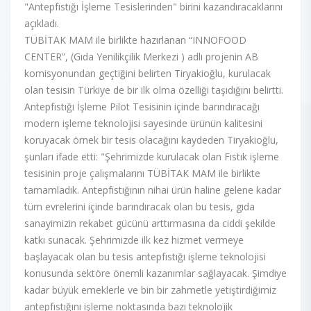
"Antepfıstığı İşleme Tesislerinden" birini kazandıracaklarını
açıkladı.
TÜBİTAK MAM ile birlikte hazırlanan “INNOFOOD
CENTER”, (Gıda Yenilikçilik Merkezi ) adlı projenin AB
komisyonundan geçtiğini belirten Tiryakioğlu, kurulacak
olan tesisin Türkiye de bir ilk olma özelliği taşıdığını belirtti.
Antepfıstığı İşleme Pilot Tesisinin içinde barındıracağı
modern işleme teknolojisi sayesinde ürünün kalitesini
koruyacak örnek bir tesis olacağını kaydeden Tiryakioğlu,
şunları ifade etti: "Şehrimizde kurulacak olan Fıstık işleme
tesisinin proje çalışmalarını TÜBİTAK MAM ile birlikte
tamamladık. Antepfıstığının nihai ürün haline gelene kadar
tüm evrelerini içinde barındıracak olan bu tesis, gıda
sanayimizin rekabet gücünü arttırmasına da ciddi şekilde
katkı sunacak. Şehrimizde ilk kez hizmet vermeye
başlayacak olan bu tesis antepfıstığı işleme teknolojisi
konusunda sektöre önemli kazanımlar sağlayacak. Şimdiye
kadar büyük emeklerle ve bin bir zahmetle yetiştirdiğimiz
antepfıstığını işleme noktasında bazı teknolojik