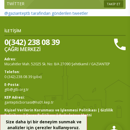
TWİTTER
TAKİP ET
@gazianteptb tarafından gönderilen tweetler
İLETİŞİM
0(342) 238 08 39
ÇAĞRI MERKEZİ
Adres:
Mücahitler Mah. 52025 Sk. No: 8/A 27090 Şehitkamil / GAZİANTEP
Telefon:
0 (342) 238 08 39 (pbx)
E-Posta:
gtb@gtb.org.tr
KEP Adresi:
gantepticborsasi@hs01.kep.tr
Kişisel Verilerin Korunması ve İşlenmesi Politikası
|
Gizlilik
Politikası
|
Çerez Politikası
|
Aydınlatma Metni
Size daha iyi bir deneyim sunmak ve
analizler için çerezler kullanıyoruz.