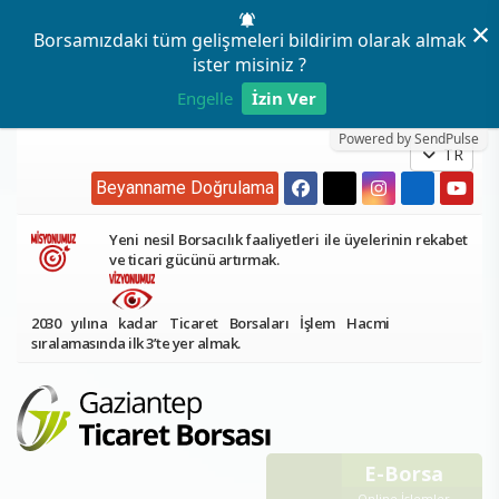
×
Borsamızdaki tüm gelişmeleri bildirim olarak almak
ister misiniz ?
Engelle
İzin Ver
Powered by SendPulse
TR
Beyanname Doğrulama
Yeni nesil Borsacılık faaliyetleri ile üyelerinin rekabet
ve ticari gücünü artırmak.
2030 yılına kadar Ticaret Borsaları İşlem Hacmi
sıralamasında ilk 3’te yer almak.
E-Borsa
Online İşlemler