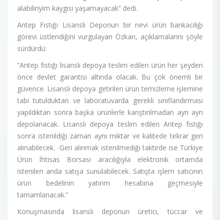
alabiliriyim kaygısı yaşamayacak” dedi.
Antep Fıstığı Lisanslı Deponun bir nevi ürün bankacılığı
görevi üstlendiğini vurgulayan Özkan, açıklamalarını şöyle
sürdürdü:
“Antep fıstığı lisanslı depoya teslim edilen ürün her şeyden
önce devlet garantisi altında olacak. Bu çok önemli bir
güvence. Lisanslı depoya getirilen ürün temizleme işlemine
tabi tutulduktan ve laboratuvarda gerekli sınıflandırması
yapıldıktan sonra başka ürünlerle karıştırılmadan ayrı ayrı
depolanacak. Lisanslı depoya teslim edilen Antep fıstığı
sonra istenildiği zaman aynı miktar ve kalitede tekrar geri
alınabilecek. Geri alınmak istenilmediği taktirde ise Türkiye
Ürün İhtisas Borsası aracılığıyla elektronik ortamda
istenilen anda satışa sunulabilecek. Satışta işlem satıcının
ürün bedelinin yatırım hesabına geçmesiyle
tamamlanacak.”
Konuşmasında lisanslı deponun üretici, tüccar ve