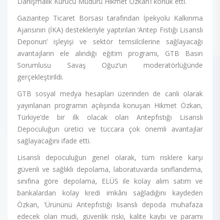
Danışmalık Kurucu Müdürü Hikmet Özkan’ı konuk etti.
Gaziantep Ticaret Borsası tarafından İpekyolu Kalkınma
Ajansının (İKA) destekleriyle yaptırılan ‘Antep Fıstığı Lisanslı
Deponun’ işleyişi ve sektör temsilcilerine sağlayacağı
avantajların ele alındığı eğitim programı, GTB Basın
Sorumlusu Savaş Oğuz’un moderatörlüğünde
gerçekleştirildi.
GTB sosyal medya hesapları üzerinden de canlı olarak
yayınlanan programın açılışında konuşan Hikmet Özkan,
Türkiye’de bir ilk olacak olan Antepfıstığı Lisanslı
Depoculuğun üretici ve tüccara çok önemli avantajlar
sağlayacağını ifade etti.
Lisanslı depoculuğun genel olarak, tüm risklere karşı
güvenli ve sağlıklı depolama, laboratuvarda sınıflandırma,
sınıfına göre depolama, ELÜS ile kolay alım satım ve
bankalardan kolay kredi imkânı sağladığını kaydeden
Özkan, ‘Ürününü Antepfıstığı lisanslı depoda muhafaza
edecek olan mudi, güvenlik riski, kalite kaybı ve paramı