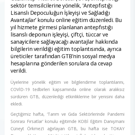
sektör temsilcilerine yönelik, 'Antepfıstığı
Lisanslı Depoculuğun İşleyişi ve Sağladığı
Avantajlar’ konulu online eğitim düzenledi. Bu
yıl hizmete girmesi planlanan antepfıstığı
lisanslı deponun işleyişi, çiftçi, tüccar ve
sanayicilere sağlayacağı avantajlar hakkında
bilgilerin verildiği eğitim toplantısında, ayrıca
üreticiler tarafından GTB’nin sosyal medya
hesaplarına gönderilen sorulara da cevap
verildi.
Üyelerine yönelik eğitim ve bilgilendirme toplantılarını,
COVİD-19 tedbirleri kapsamında online olarak aralıksız
sürdüren GTB, düzenlediği etkinliklerine bir yenisini daha
ekledi.
Geçtiğimiz hafta, ‘Tarım ve Gıda Sektörlerinde Pandemi
Sonrası Fırsatlar' konulu eğitimde KOBİ Eğitim Danışmanı
Cüneyt Örkmez’i ağırlayan GTB, bu hafta ise TOKAY