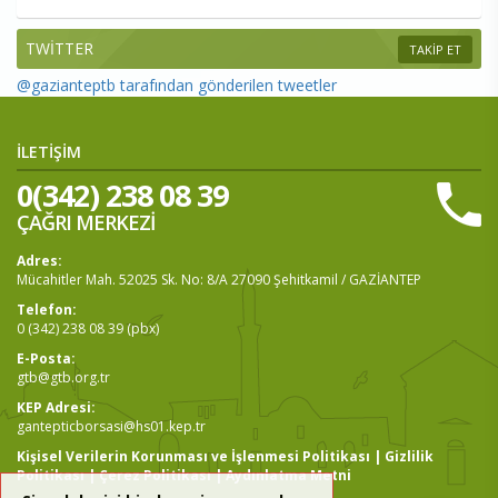
TWİTTER
TAKİP ET
@gazianteptb tarafından gönderilen tweetler
İLETİŞİM
0(342) 238 08 39
ÇAĞRI MERKEZİ
Adres:
Mücahitler Mah. 52025 Sk. No: 8/A 27090 Şehitkamil / GAZİANTEP
Telefon:
0 (342) 238 08 39 (pbx)
E-Posta:
gtb@gtb.org.tr
KEP Adresi:
gantepticborsasi@hs01.kep.tr
Kişisel Verilerin Korunması ve İşlenmesi Politikası
|
Gizlilik
Politikası
|
Çerez Politikası
|
Aydınlatma Metni