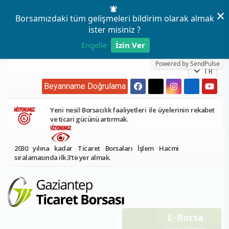
×
Borsamızdaki tüm gelişmeleri bildirim olarak almak
ister misiniz ?
Engelle
İzin Ver
Powered by SendPulse
TR
Beyanname Doğrulama
Yeni nesil Borsacılık faaliyetleri ile üyelerinin rekabet
ve ticari gücünü artırmak.
2030 yılına kadar Ticaret Borsaları İşlem Hacmi
sıralamasında ilk 3’te yer almak.
E-Borsa
Online İşlemler