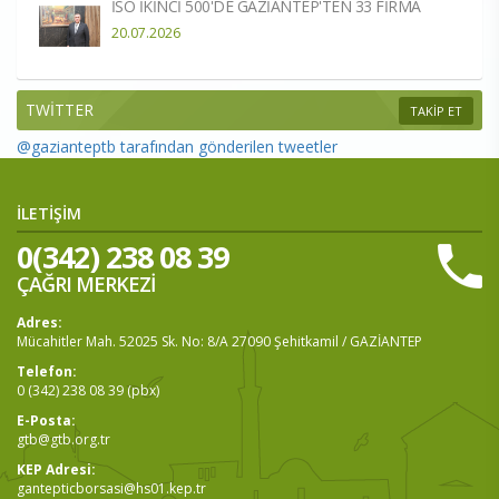
İSO İKİNCİ 500'DE GAZİANTEP'TEN 33 FİRMA
20.07.2026
TWİTTER
TAKİP ET
@gazianteptb tarafından gönderilen tweetler
İLETİŞİM
0(342) 238 08 39
ÇAĞRI MERKEZİ
Adres:
Mücahitler Mah. 52025 Sk. No: 8/A 27090 Şehitkamil / GAZİANTEP
Telefon:
0 (342) 238 08 39 (pbx)
E-Posta:
gtb@gtb.org.tr
KEP Adresi:
gantepticborsasi@hs01.kep.tr