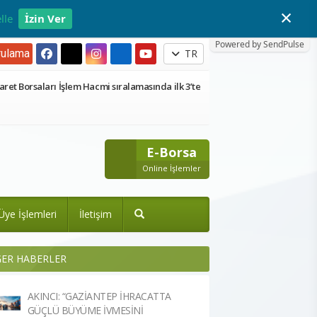
×
lle
İzin Ver
Powered by SendPulse
ulama
TR
aret Borsaları İşlem Hacmi sıralamasında ilk 3’te
E-Borsa
Online İşlemler
Üye İşlemleri
İletişim
ĞER HABERLER
AKINCI: “GAZİANTEP İHRACATTA
GÜÇLÜ BÜYÜME İVMESİNİ