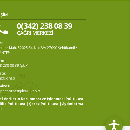
İŞİM
0(342) 238 08 39
ÇAĞRI MERKEZİ
s:
itler Mah. 52025 Sk. No: 8/A 27090 Şehitkamil /
ANTEP
fon:
2) 238 08 39 (pbx)
sta:
tb.org.tr
Adresi:
pticborsasi@hs01.kep.tr
sel Verilerin Korunması ve İşlenmesi Politikası
lilik Politikası
|
Çerez Politikası
|
Aydınlatma
i