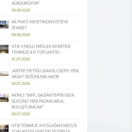
SÜRDÜRÜYOR”
04.08.2026
AK PARTİ HEYETİNDEN GTB’YE
ZİYARET
04.08.2026
GTB 4 NOLU MESLEK KOMİTESİ
TEMMUZ AYI TOPLANTISI
31.07.2026
-ANTEP FISTIĞI LİSANSLI DEPO YENİ
HASAT SEZONUNA HAZIR​
30.07.2026
AKINCI: “MFF, GAZİANTEP’İN GIDA
GÜCÜNÜ YENİ PAZARLARLA
BULUŞTURACAK”
28.07.2026
GTB TEMMUZ AYI OLAĞAN MECLİS
TOPLANTISI GERÇEKLEŞTİRİLDİ