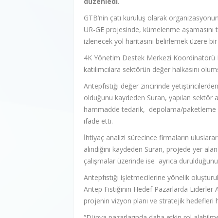
düzenledi.
GTB’nin çatı kuruluş olarak organizasyonunu
UR-GE projesinde, kümelenme aşamasını ta
izlenecek yol haritasını belirlemek üzere bir
4K Yönetim Destek Merkezi Koordinatörü Fu
katılımcılara sektörün değer halkasını olumsu
Antepfıstığı değer zincirinde yetiştiricile
olduğunu kaydeden Suran, yapılan sektör an
hammadde tedarik, depolama/paketleme ve p
ifade etti.
İhtiyaç analizi sürecince firmaların uluslara
alındığını kaydeden Suran, projede yer alan f
çalışmalar üzerinde ise ayrıca durulduğunu
Antepfıstığı işletmecilerine yönelik oluştur
Antep Fıstığının Hedef Pazarlarda Liderler A
projenin vizyon planı ve stratejik hedefleri
“Dünya pazarlarında daha etkin rol alabilmek