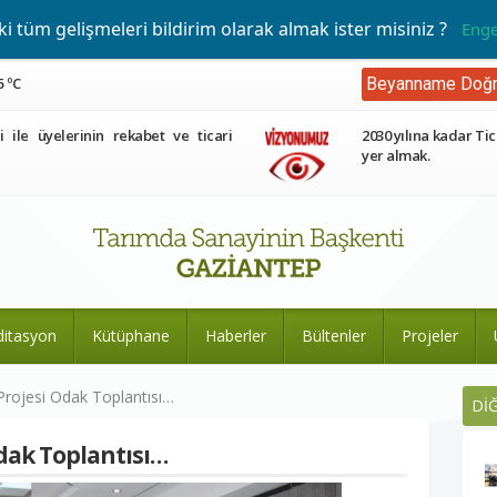
 tüm gelişmeleri bildirim olarak almak ister misiniz ?
Enge
5 ºC
Beyanname Doğr
ri ile üyelerinin rekabet ve ticari
2030 yılına kadar Tic
yer almak.
ditasyon
Kütüphane
Haberler
Bültenler
Projeler
Projesi Odak Toplantısı…
Dİ
Odak Toplantısı…