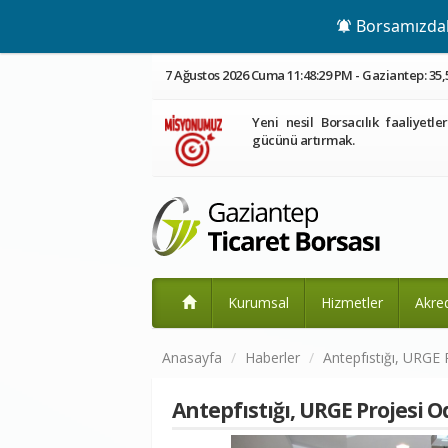
Borsamızdaki
7 Ağustos 2026 Cuma 11:48:29 PM - Gaziantep: 35,
Yeni nesil Borsacılık faaliyetle
gücünü artırmak.
Kurumsal
Hizmetler
Akre
Anasayfa
Haberler
Antepfıstığı, URGE 
Antepfıstığı, URGE Projesi 