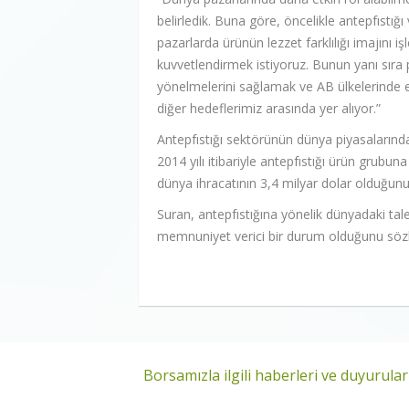
belirledik. Buna göre, öncelikle antepfıstığ
pazarlarda ürünün lezzet farklılığı imajını 
kuvvetlendirmek istiyoruz. Bunun yanı sıra p
yönelmelerini sağlamak ve AB ülkelerinde end
diğer hedeflerimiz arasında yer alıyor.”
Antepfıstığı sektörünün dünya piyasalarınd
2014 yılı itibariyle antepfıstığı ürün grubuna
dünya ihracatının 3,4 milyar dolar olduğunu
Suran, antepfıstığına yönelik dünyadaki tal
memnuniyet verici bir durum olduğunu sözle
Borsamızla ilgili haberleri ve duyuruları