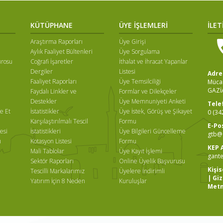
KÜTÜPHANE
ÜYE İŞLEMLERİ
İLET
Araştırma Raporları
Üye Girişi
Aylık Faaliyet Bültenleri
Üye Sorgulama
ürosu
Coğrafi İşaretler
İthalat ve İhracat Yapanlar
Dergiler
Listesi
Adre
Faaliyet Raporları
Üye Temsilciliği
Mücah
GAZİ
Faydalı Linkler ve
Formlar ve Dilekçeler
ı
Destekler
Üye Memnuniyeti Anketi
Tele
e Et
İstatistikler
Üye İstek, Görüş ve Şikayet
0 (34
Karşılaştırılmalı Tescil
Formu
E-Po
esi
İstatistikleri
Üye Bilgileri Güncelleme
gtb@g
ı
Kotasyon Listesi
Formu
KEP 
Mali Tablolar
Üye Kayıt İşlemi
gante
Sektör Raporları
Online Üyelik Başvurusu
Kişi
Tescilli Markalarımız
Üyelere İndirimli
|
Giz
Yatırım İçin 8 Neden
Kuruluşlar
Metn