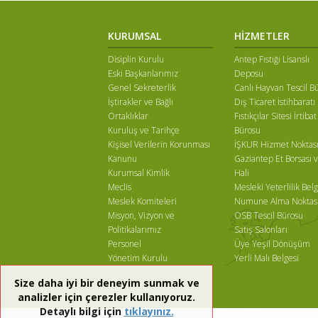
KURUMSAL
HİZMETLER
Disiplin Kurulu
Antep Fıstığı Lisanslı
Eski Başkanlarımız
Deposu
Genel Sekreterlik
Canlı Hayvan Tescil B
İştirakler ve Bağlı
Dış Ticaret İstihbaratı
Ortaklıklar
Fıstıkçılar Sitesi İrtibat
Kuruluş ve Tarihçe
Bürosu
Kişisel Verilerin Korunması
İŞKUR Hizmet Noktas
Kanunu
Gaziantep Et Borsası v
Kurumsal Kimlik
Hali
Meclis
Mesleki Yeterlilik Belg
Meslek Komiteleri
Numune Alma Noktas
Misyon, Vizyon ve
OSB Tescil Bürosu
Politikalarımız
Satış Salonları
Personel
Üye Yeşil Dönüşüm
Yönetim Kurulu
Yerli Malı Belgesi
Size daha iyi bir deneyim sunmak ve
analizler için çerezler kullanıyoruz.
Detaylı bilgi için
tıklayınız.