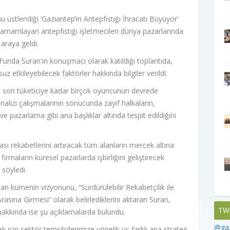
 üstlendiği ‘Gaziantep’in Antepfıstığı İhracatı Büyüyor’
mamlayan antepfıstığı işletmecileri dünya pazarlarında
 araya geldi.
nda Suran'ın konuşmacı olarak katıldığı toplantıda,
z etkileyebilecek faktörler hakkında bilgiler verildi.
rden son tüketiciye kadar birçok oyuncunun devrede
alizi çalışmalarının sonucunda zayıf halkaların,
azarlama gibi ana başlıklar altında tespit edildiğini
rası rekabetlerini artıracak tüm alanların mercek altına
irmaların küresel pazarlarda işbirliğini geliştirecek
 söyledi.
ulan kümenin vizyonunu, “Sürdürülebilir Rekabetçilik ile
rasına Girmesi” olarak belirlediklerini aktaran Suran,
TW
 hakkında ise şu açıklamalarda bulundu.
@gaz
 için sektör temsilcilerimize yönelik üç farklı ana strateji