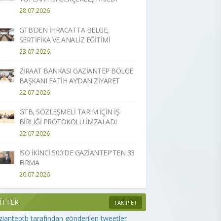
28.07.2026
GTB’DEN İHRACATTA BELGE,
SERTİFİKA VE ANALİZ EĞİTİMİ
23.07.2026
ZİRAAT BANKASI GAZİANTEP BÖLGE
BAŞKANI FATİH AY’DAN ZİYARET
22.07.2026
GTB, SÖZLEŞMELİ TARIM İÇİN İŞ
BİRLİĞİ PROTOKOLÜ İMZALADI
22.07.2026
İSO İKİNCİ 500'DE GAZİANTEP'TEN 33
FİRMA
20.07.2026
İTTER
TAKİP ET
ianteptb tarafından gönderilen tweetler