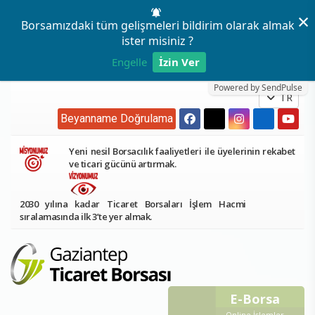
×
Borsamızdaki tüm gelişmeleri bildirim olarak almak
ister misiniz ?
Engelle
İzin Ver
Powered by SendPulse
TR
Beyanname Doğrulama
Yeni nesil Borsacılık faaliyetleri ile üyelerinin rekabet
ve ticari gücünü artırmak.
2030 yılına kadar Ticaret Borsaları İşlem Hacmi
sıralamasında ilk 3’te yer almak.
E-Borsa
Online İşlemler