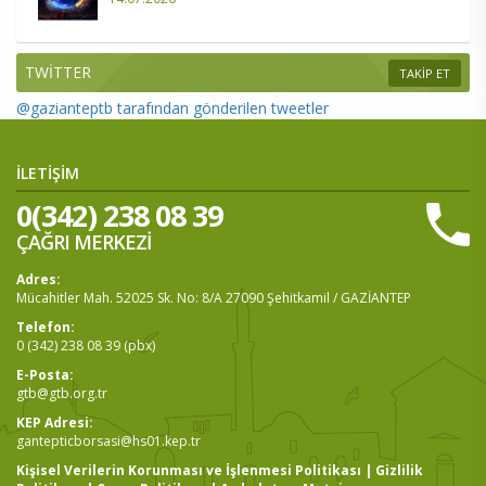
TWİTTER
TAKİP ET
@gazianteptb tarafından gönderilen tweetler
İLETİŞİM
0(342) 238 08 39
ÇAĞRI MERKEZİ
Adres:
Mücahitler Mah. 52025 Sk. No: 8/A 27090 Şehitkamil / GAZİANTEP
Telefon:
0 (342) 238 08 39 (pbx)
E-Posta:
gtb@gtb.org.tr
KEP Adresi:
gantepticborsasi@hs01.kep.tr
Kişisel Verilerin Korunması ve İşlenmesi Politikası
|
Gizlilik