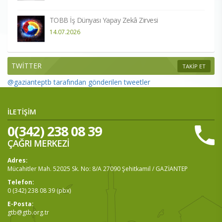
TOBB İş Dünyası Yapay Zekâ Zirvesi
14.07.2026
TWİTTER
TAKİP ET
@gazianteptb tarafından gönderilen tweetler
İLETİŞİM
0(342) 238 08 39
ÇAĞRI MERKEZİ
Adres:
Mücahitler Mah. 52025 Sk. No: 8/A 27090 Şehitkamil / GAZİANTEP
Telefon:
0 (342) 238 08 39 (pbx)
E-Posta:
gtb@gtb.org.tr