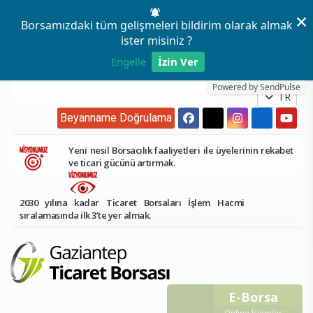
×
Borsamızdaki tüm gelişmeleri bildirim olarak almak
ister misiniz ?
Engelle
İzin Ver
Powered by SendPulse
TR
Beyanname Doğrulama
Yeni nesil Borsacılık faaliyetleri ile üyelerinin rekabet
ve ticari gücünü artırmak.
2030 yılına kadar Ticaret Borsaları İşlem Hacmi
sıralamasında ilk 3’te yer almak.
E-Borsa
Online İşlemler