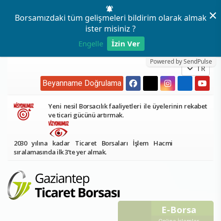
×
Borsamızdaki tüm gelişmeleri bildirim olarak almak
ister misiniz ?
Engelle
İzin Ver
Powered by SendPulse
TR
Beyanname Doğrulama
Yeni nesil Borsacılık faaliyetleri ile üyelerinin rekabet
ve ticari gücünü artırmak.
2030 yılına kadar Ticaret Borsaları İşlem Hacmi
sıralamasında ilk 3’te yer almak.
E-Borsa
Online İşlemler