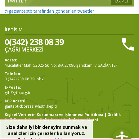
TWİTTER
TAKİP ET
@gazianteptb tarafından gönderilen tweetler
İLETİŞİM
0(342) 238 08 39
ÇAĞRI MERKEZİ
Adres:
Mücahitler Mah. 52025 Sk. No: 8/A 27090 Şehitkamil / GAZİANTEP
Telefon:
0 (342) 238 08 39 (pbx)
E-Posta:
gtb@gtb.org.tr
KEP Adresi:
gantepticborsasi@hs01.kep.tr
Kişisel Verilerin Korunması ve İşlenmesi Politikası
|
Gizlilik
Politikası
|
Çerez Politikası
|
Aydınlatma Metni
Size daha iyi bir deneyim sunmak ve
analizler için çerezler kullanıyoruz.