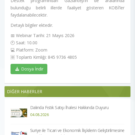
Destek programından Gaziantep’in de aralarında
bulunduğu belirli illerde faaliyet gösteren KOBİ’ler
faydalanabilecektir.
Detaylı bilgiler ektedir.
📅 Webinar Tarihi: 21 Mayıs 2026
🕙 Saat: 10.00
💻 Platform: Zoom
🆔 Toplantı Kimliği: 845 9736 4805
Dosya İndir
DİĞER HABERLER
Dalında Fıstık Satışı İhalesi Hakkında Duyuru
04.08.2026
Suriye ile Ticari ve Ekonomik İlişkilerin Geliştirilmesine