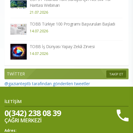
Haritası Webinarı
21.07.2026
TOBB Türkiye 100 Programı Başvuruları Başladı
14.07.2026
TOBB İş Dünyası Yapay Zekâ Zirvesi
14.07.2026
TWİTTER
TAKİP ET
@gazianteptb tarafından gönderilen tweetler
İLETİŞİM
0(342) 238 08 39
ÇAĞRI MERKEZİ
Adres: