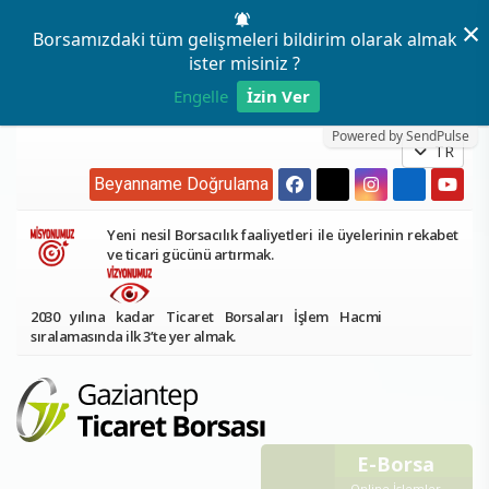
×
Borsamızdaki tüm gelişmeleri bildirim olarak almak
ister misiniz ?
Engelle
İzin Ver
Powered by SendPulse
TR
Beyanname Doğrulama
Yeni nesil Borsacılık faaliyetleri ile üyelerinin rekabet
ve ticari gücünü artırmak.
2030 yılına kadar Ticaret Borsaları İşlem Hacmi
sıralamasında ilk 3’te yer almak.
E-Borsa
Online İşlemler