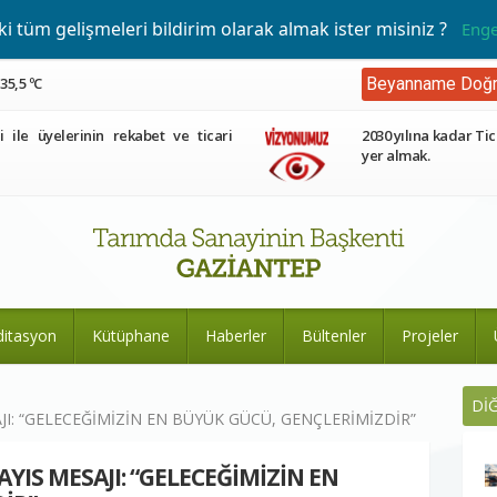
 tüm gelişmeleri bildirim olarak almak ister misiniz ?
Enge
35,5 ºC
Beyanname Doğr
ri ile üyelerinin rekabet ve ticari
2030 yılına kadar Tic
yer almak.
ditasyon
Kütüphane
Haberler
Bültenler
Projeler
Dİ
I: “GELECEĞİMİZİN EN BÜYÜK GÜCÜ, GENÇLERİMİZDİR”
IS MESAJI: “GELECEĞİMİZİN EN