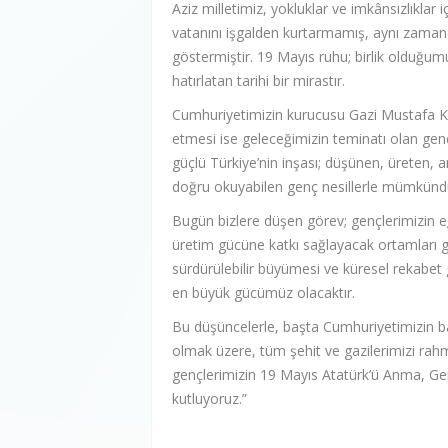
Aziz milletimiz, yokluklar ve imkânsızlıklar
vatanını işgalden kurtarmamış, aynı zama
göstermiştir. 19 Mayıs ruhu; birlik olduğu
hatırlatan tarihi bir mirastır.
Cumhuriyetimizin kurucusu Gazi Mustafa K
etmesi ise geleceğimizin teminatı olan gen
güçlü Türkiye’nin inşası; düşünen, üreten, ara
doğru okuyabilen genç nesillerle mümkünd
Bugün bizlere düşen görev; gençlerimizin eği
üretim gücüne katkı sağlayacak ortamları 
sürdürülebilir büyümesi ve küresel rekabet 
en büyük gücümüz olacaktır.
Bu düşüncelerle, başta Cumhuriyetimizin ba
olmak üzere, tüm şehit ve gazilerimizi rahm
gençlerimizin 19 Mayıs Atatürk’ü Anma, Genç
kutluyoruz.”