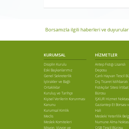
Borsamızla ilgili haberleri ve duyuruları
KURUMSAL
HİZMETLER
Disiplin Kurulu
Antep Fıstığı Lisanslı
Eski Başkanlarımız
Deposu
Genel Sekreterlik
Canlı Hayvan Tescil B
İştirakler ve Bağlı
Dış Ticaret İstihbaratı
Ortaklıklar
Fıstıkçılar Sitesi İrtibat
Kuruluş ve Tarihçe
Bürosu
Kişisel Verilerin Korunması
İŞKUR Hizmet Noktas
Kanunu
Gaziantep Et Borsası v
Kurumsal Kimlik
Hali
Meclis
Mesleki Yeterlilik Belg
Meslek Komiteleri
Numune Alma Noktas
Misyon, Vizyon ve
OSB Tescil Bürosu