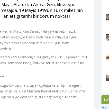
 Mayıs Atatürk’ü Anma, Gençlik ve Spor
 mesajda, 19 Mayıs 1919’un Türk milletinin
ilan ettiği tarihi bir dönüm noktası
 Kemal Atatürk’ün Samsun’da yaktığı bağımsızlık
e vatan sevgisiyle kısa sürede tüm yurda yayıldığını
kiye’nin geleceğine yön veren en büyük ilham
aydetti.
esareti kabul etmediğini vurgulayan GTB Başkanları, milli
aynı zamanda inanç, birlik ve millet iradesinin eşsiz bir
rdi:
 özgürlük uğruna ortaya koyduğu kararlılığın simgesi,
aşlangıcıdır. Gazi Mustafa Kemal Atatürk’ün Samsun’da
lli egemenliğe dayanan güçlü bir geleceğin ilk adımı
TW
@gaz