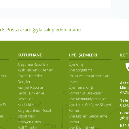
 E-Posta aracılığıyla takip edebilirsiniz.
KÜTÜPHANE
ÜYE İŞLEMLERİ
İLET
Araştırma Raporları
Üye Girişi
Aylık Faaliyet Bültenleri
Üye Sorgulama
ürosu
Coğrafi İşaretler
İthalat ve İhracat Yapanlar
Dergiler
Listesi
Adre
Faaliyet Raporları
Üye Temsilciliği
Mücah
GAZİ
Faydalı Linkler ve
Formlar ve Dilekçeler
ı
Destekler
Üye Memnuniyeti Anketi
Tele
e Et
İstatistikler
Üye İstek, Görüş ve Şikayet
0 (34
Karşılaştırılmalı Tescil
Formu
E-Po
esi
İstatistikleri
Üye Bilgileri Güncelleme
gtb@g
ı
Kotasyon Listesi
Formu
KEP 
Mali Tablolar
Üye Kayıt İşlemi