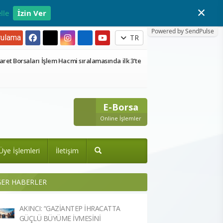
×
lle
İzin Ver
Powered by SendPulse
ulama
TR
aret Borsaları İşlem Hacmi sıralamasında ilk 3’te
E-Borsa
Online İşlemler
Üye İşlemleri
İletişim
ĞER HABERLER
AKINCI: “GAZİANTEP İHRACATTA
GÜÇLÜ BÜYÜME İVMESİNİ