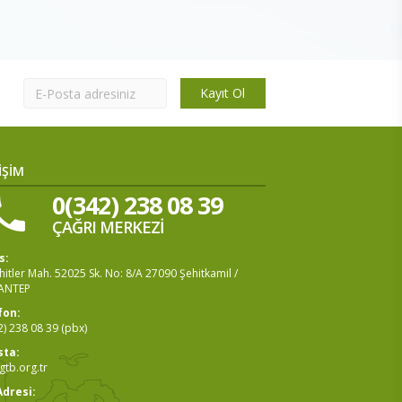
Kayıt Ol
İŞİM
0(342) 238 08 39
ÇAĞRI MERKEZİ
s:
itler Mah. 52025 Sk. No: 8/A 27090 Şehitkamil /
ANTEP
fon:
2) 238 08 39 (pbx)
sta:
tb.org.tr
Adresi: