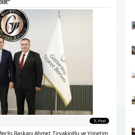
İR”
Meclis Başkanı Ahmet Tiryakioğlu ve Yönetim