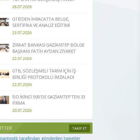
28.07.2026
GTB’DEN İHRACATTA BELGE,
SERTİFİKA VE ANALİZ EĞİTİMİ
23.07.2026
ZİRAAT BANKASI GAZİANTEP BÖLGE
BAŞKANI FATİH AY’DAN ZİYARET
22.07.2026
GTB, SÖZLEŞMELİ TARIM İÇİN İŞ
BİRLİĞİ PROTOKOLÜ İMZALADI
22.07.2026
İSO İKİNCİ 500'DE GAZİANTEP'TEN 33
FİRMA
20.07.2026
İTTER
TAKİP ET
ianteptb tarafından gönderilen tweetler