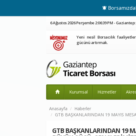
Borsamızdaki
6 Ağustos 2026 Perşembe 2:06:40 PM - Gaziantep: 
Yeni nesil Borsacılık faaliyetle
gücünü artırmak.
Kurumsal
Hizmetler
Akre
Anasayfa
Haberler
GTB BAŞKANLARINDAN 19 MAYIS MESAJ
GTB BAŞKANLARINDAN 19 MAY