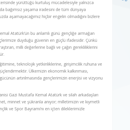
 içerisinde yürüttüğü kurtuluş mücadelesiyle yalnızca
nda bağımsız yaşama iradesini de tüm dünyaya
muzda aşamayacağımız hiçbir engelin olmadığını bizlere
emal Atatürk’ün bu anlamlı günü gençliğe armağan
çlerimize duyduğu güvenin en güçlü ifadesidir. Çünkü
ştıran, milli değerlerine bağlı ve çağın gerekliliklerini
ür.
timine, teknolojik yetkinliklerine, girişimcilik ruhuna ve
güçlendirmektir. Ülkemizin ekonomik kalkınması,
gücünün artırılmasında gençlerimizin enerjisi ve vizyonu
nisi Gazi Mustafa Kemal Atatürk ve silah arkadaşları
et, minnet ve şükranla anıyor; milletimizin ve kıymetli
lik ve Spor Bayramı’nı en içten dileklerimizle