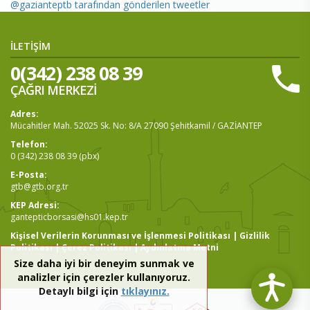
@gazianteptb tarafından gönderilen tweetler
İLETİŞİM
0(342) 238 08 39
ÇAĞRI MERKEZİ
Adres:
Mücahitler Mah. 52025 Sk. No: 8/A 27090 Şehitkamil / GAZİANTEP
Telefon:
0 (342) 238 08 39 (pbx)
E-Posta:
gtb@gtb.org.tr
KEP Adresi:
gantepticborsasi@hs01.kep.tr
Kişisel Verilerin Korunması ve İşlenmesi Politikası
|
Gizlilik
Politikası
|
Çerez Politikası
|
Aydınlatma Metni
Size daha iyi bir deneyim sunmak ve
analizler için çerezler kullanıyoruz.
Detaylı bilgi için
tıklayınız.