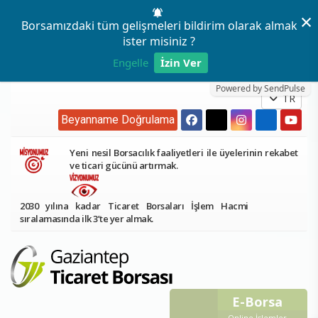
×
Borsamızdaki tüm gelişmeleri bildirim olarak almak
ister misiniz ?
Engelle
İzin Ver
Powered by SendPulse
TR
Beyanname Doğrulama
Yeni nesil Borsacılık faaliyetleri ile üyelerinin rekabet
ve ticari gücünü artırmak.
2030 yılına kadar Ticaret Borsaları İşlem Hacmi
sıralamasında ilk 3’te yer almak.
E-Borsa
Online İşlemler