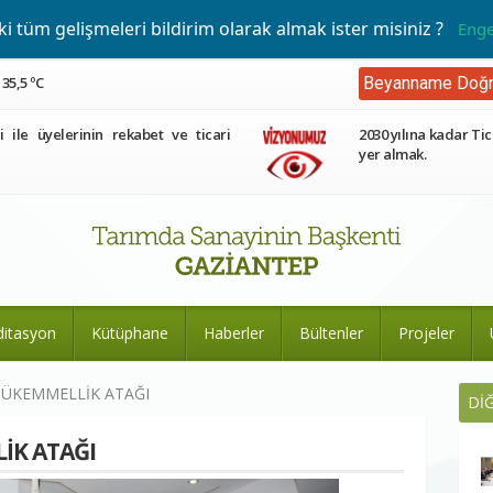
 tüm gelişmeleri bildirim olarak almak ister misiniz ?
Enge
35,5 ºC
Beyanname Doğr
ri ile üyelerinin rekabet ve ticari
2030 yılına kadar Tic
yer almak.
ditasyon
Kütüphane
Haberler
Bültenler
Projeler
MÜKEMMELLİK ATAĞI
Dİ
İK ATAĞI