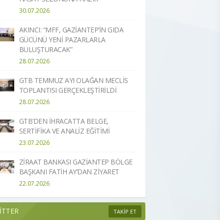
30.07.2026
AKINCI: “MFF, GAZİANTEP’İN GIDA
GÜCÜNÜ YENİ PAZARLARLA
BULUŞTURACAK”
28.07.2026
GTB TEMMUZ AYI OLAĞAN MECLİS
TOPLANTISI GERÇEKLEŞTİRİLDİ
28.07.2026
GTB’DEN İHRACATTA BELGE,
SERTİFİKA VE ANALİZ EĞİTİMİ
23.07.2026
ZİRAAT BANKASI GAZİANTEP BÖLGE
BAŞKANI FATİH AY’DAN ZİYARET
22.07.2026
İTTER
TAKİP ET