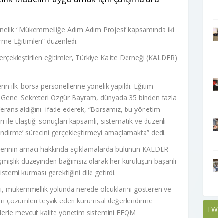
önelik ‘ Mükemmelliğe Adım Adım Projesi’ kapsamında iki
rme Eğitimleri” düzenledi.
erçekleştirilen eğitimler, Türkiye Kalite Derneği (KALDER)
 ilki borsa personellerine yönelik yapıldı. Eğitim
 Genel Sekreteri Özgür Bayram, dünyada 35 binden fazla
rans aldığını ifade ederek, “Borsamız, bu yönetim
ı ile ulaştığı sonuçları kapsamlı, sistematik ve düzenli
ndirme’ sürecini gerçekleştirmeyi amaçlamakta” dedi.
imlerinin amacı hakkında açıklamalarda bulunun KALDER
şmişlik düzeyinden bağımsız olarak her kuruluşun başarılı
stemi kurması gerektiğini dile getirdi.
ğini, mükemmellik yolunda nerede olduklarını gösteren ve
un çözümleri teşvik eden kurumsal değerlendirme
TW
imlerle mevcut kalite yönetim sistemini EFQM