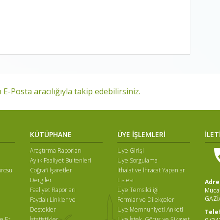
 E-Posta aracılığıyla takip edebilirsiniz.
KÜTÜPHANE
ÜYE İŞLEMLERİ
İLET
Araştırma Raporları
Üye Girişi
Aylık Faaliyet Bültenleri
Üye Sorgulama
ürosu
Coğrafi İşaretler
İthalat ve İhracat Yapanlar
Dergiler
Listesi
Adre
Faaliyet Raporları
Üye Temsilciliği
Mücah
GAZİ
Faydalı Linkler ve
Formlar ve Dilekçeler
ı
Destekler
Üye Memnuniyeti Anketi
Tele
e Et
İstatistikler
Üye İstek, Görüş ve Şikayet