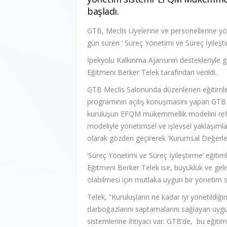
başladı.
GTB, Meclis Üyelerine ve personellerine y
gün süren ‘ Süreç Yönetimi ve Süreç İyileşti
İpekyolu Kalkınma Ajansının destekleriyle g
Eğitmeni Berker Telek tarafından verildi.
GTB Meclis Salonunda düzenlenen eğitimlerin
programının açılış konuşmasını yapan GTB
kuruluşun EFQM mükemmellik modelini refe
modeliyle yönetimsel ve işlevsel yaklaşımlar
olarak gözden geçirerek ‘Kurumsal Değerle
‘Süreç Yönetimi ve Süreç İyileştirme’ eğit
Eğitmeni Berker Telek ise, büyüklük ve geli
olabilmesi için mutlaka uygun bir yönetim si
Telek, “Kuruluşların ne kadar iyi yönetildi
darboğazlarını saptamalarını sağlayan uyg
sistemlerine ihtiyacı var. GTB’de, bu eğit