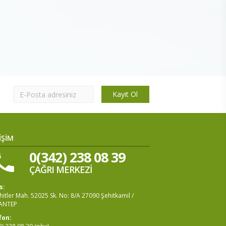
Kayıt Ol
İŞİM
0(342) 238 08 39
ÇAĞRI MERKEZİ
s:
itler Mah. 52025 Sk. No: 8/A 27090 Şehitkamil /
ANTEP
fon: