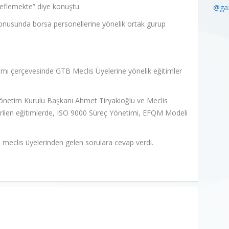
flemekte” diye konuştu.
@gaz
 konusunda borsa personellerine yönelik ortak gurup
ramı çerçevesinde GTB Meclis Üyelerine yönelik eğitimler
netim Kurulu Başkanı Ahmet Tiryakioğlu ve Meclis
tirilen eğitimlerde, ISO 9000 Süreç Yönetimi, EFQM Modeli
meclis üyelerinden gelen sorulara cevap verdi.