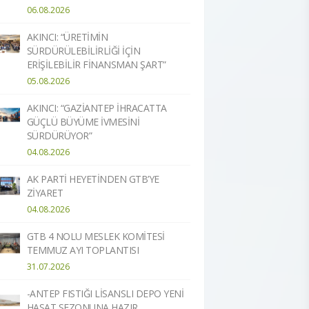
06.08.2026
AKINCI: “ÜRETİMİN
SÜRDÜRÜLEBİLİRLİĞİ İÇİN
ERİŞİLEBİLİR FİNANSMAN ŞART”
05.08.2026
AKINCI: “GAZİANTEP İHRACATTA
GÜÇLÜ BÜYÜME İVMESİNİ
SÜRDÜRÜYOR”
04.08.2026
AK PARTİ HEYETİNDEN GTB’YE
ZİYARET
04.08.2026
GTB 4 NOLU MESLEK KOMİTESİ
TEMMUZ AYI TOPLANTISI
31.07.2026
-ANTEP FISTIĞI LİSANSLI DEPO YENİ
HASAT SEZONUNA HAZIR​