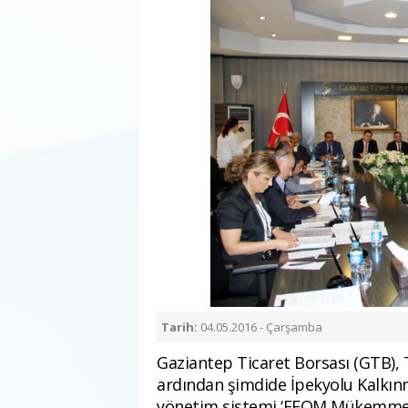
Tarih:
04.05.2016 - Çarşamba
Gaziantep Ticaret Borsası (GTB),
ardından şimdide İpekyolu Kalkınma
yönetim sistemi ‘EFQM Mükemmelli