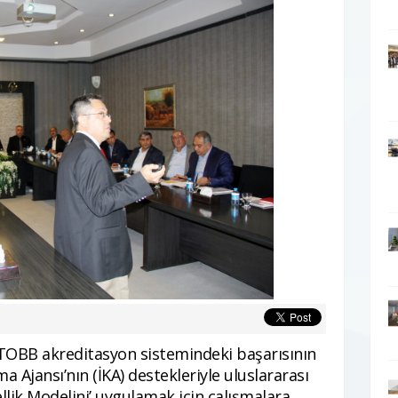
 TOBB akreditasyon sistemindeki başarısının
 Ajansı’nın (İKA) destekleriyle uluslararası
k Modelini’ uygulamak için çalışmalara