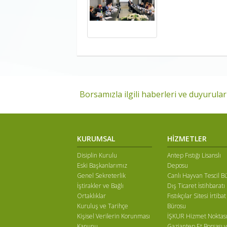
Borsamızla ilgili haberleri ve duyuruları
KURUMSAL
HİZMETLER
Disiplin Kurulu
Antep Fıstığı Lisanslı
Eski Başkanlarımız
Deposu
Genel Sekreterlik
Canlı Hayvan Tescil B
İştirakler ve Bağlı
Dış Ticaret İstihbaratı
Ortaklıklar
Fıstıkçılar Sitesi İrtibat
Kuruluş ve Tarihçe
Bürosu
Kişisel Verilerin Korunması
İŞKUR Hizmet Noktas
Kanunu
Gaziantep Et Borsası v