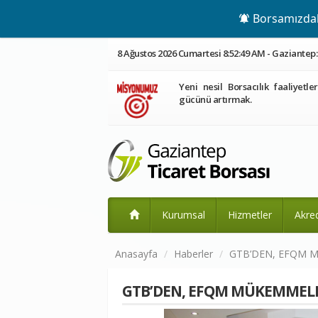
Borsamızdaki
8 Ağustos 2026 Cumartesi 8:52:50 AM - Gaziantep: 
Yeni nesil Borsacılık faaliyetle
gücünü artırmak.
Kurumsal
Hizmetler
Akre
Anasayfa
Haberler
GTB’DEN, EFQM 
GTB’DEN, EFQM MÜKEMMELL