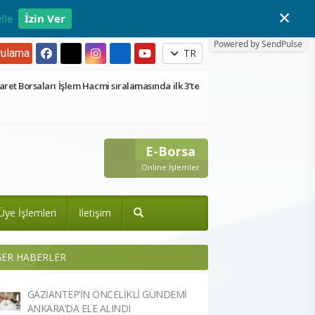
×
lle
İzin Ver
Powered by SendPulse
ulama
TR
aret Borsaları İşlem Hacmi sıralamasında ilk 3’te
E-Borsa
Online İşlemler
Üye İşlemleri
İletişim
ĞER HABERLER
GAZİANTEP’İN ÖNCELİKLİ GÜNDEMİ
ANKARA’DA ELE ALINDI