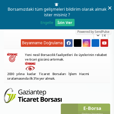
×
Borsamızdaki tüm gelişmeleri bildirim olarak almak
ister misiniz ?
Engelle
İzin Ver
Powered by SendPulse
TR
Beyanname Doğrulama
Yeni nesil Borsacılık faaliyetleri ile üyelerinin rekabet
ve ticari gücünü artırmak.
2030 yılına kadar Ticaret Borsaları İşlem Hacmi
sıralamasında ilk 3’te yer almak.
E-Borsa
Online İşlemler