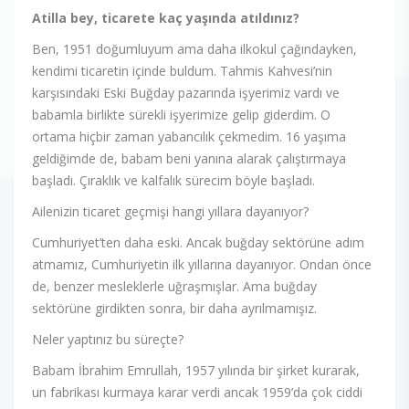
Atilla bey, ticarete kaç yaşında atıldınız?
Ben, 1951 doğumluyum ama daha ilkokul çağındayken,
kendimi ticaretin içinde buldum. Tahmis Kahvesi’nin
karşısındaki Eski Buğday pazarında işyerimiz vardı ve
babamla birlikte sürekli işyerimize gelip giderdim. O
ortama hiçbir zaman yabancılık çekmedim. 16 yaşıma
geldiğimde de, babam beni yanına alarak çalıştırmaya
başladı. Çıraklık ve kalfalık sürecim böyle başladı.
Ailenizin ticaret geçmişi hangi yıllara dayanıyor?
Cumhuriyet’ten daha eski. Ancak buğday sektörüne adım
atmamız, Cumhuriyetin ilk yıllarına dayanıyor. Ondan önce
de, benzer mesleklerle uğraşmışlar. Ama buğday
sektörüne girdikten sonra, bir daha ayrılmamışız.
Neler yaptınız bu süreçte?
Babam İbrahim Emrullah, 1957 yılında bir şirket kurarak,
un fabrikası kurmaya karar verdi ancak 1959’da çok ciddi