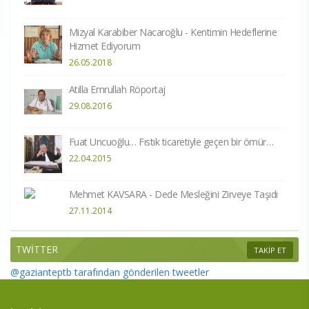
Mizyal Karabiber Nacaroğlu - Kentimin Hedeflerine
Hizmet Ediyorum
26.05.2018
Atilla Emrullah Röportaj
29.08.2016
Fuat Uncuoğlu… Fıstık ticaretiyle geçen bir ömür…
22.04.2015
Mehmet KAVSARA - Dede Mesleğini Zirveye Taşıdı
27.11.2014
TWİTTER
TAKİP ET
@gazianteptb tarafından gönderilen tweetler