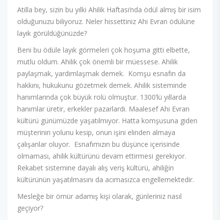
Atilla bey, sizin bu yılki Ahilik Haftası’nda ödül almış bir isim
olduğunuzu biliyoruz. Neler hissettiniz Ahi Evran ödülüne
layık görüldüğünüzde?
Beni bu ödüle layık görmeleri çok hoşuma gitti elbette,
mutlu oldum. Ahilik çok önemli bir müessese. Ahilik
paylaşmak, yardımlaşmak demek. Komşu esnafın da
hakkını, hukukunu gözetmek demek. Ahilik sisteminde
hanımlarında çok büyük rolü olmuştur. 1300’lü yıllarda
hanımlar üretir, erkekler pazarlardı. Maalesef Ahi Evran
kültürü günümüzde yaşatılmıyor. Hatta komşusuna giden
müşterinin yolunu kesip, onun işini elinden almaya
çalışanlar oluyor. Esnafımızın bu düşünce içerisinde
olmaması, ahilik kültürünü devam ettirmesi gerekiyor.
Rekabet sistemine dayalı alış veriş kültürü, ahiliğin
kültürünün yaşatılmasını da acımasızca engellemektedir.
Mesleğe bir ömür adamış kişi olarak, günleriniz nasıl
geçiyor?