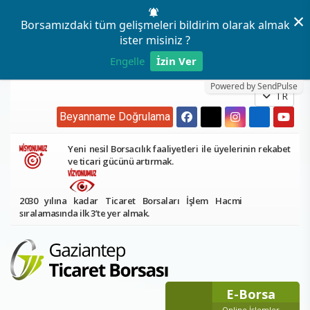
×
Borsamızdaki tüm gelişmeleri bildirim olarak almak
ister misiniz ?
Engelle
İzin Ver
Powered by SendPulse
TR
Beyanname Doğrulama
Yeni nesil Borsacılık faaliyetleri ile üyelerinin rekabet
ve ticari gücünü artırmak.
2030 yılına kadar Ticaret Borsaları İşlem Hacmi
sıralamasında ilk 3’te yer almak.
E-Borsa
Online İşlemler