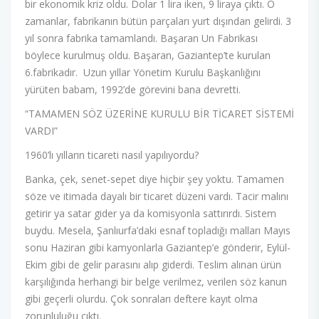
bir ekonomik kriz oldu. Dolar 1 lira iken, 9 liraya çıktı. O
zamanlar, fabrikanın bütün parçaları yurt dışından gelirdi. 3
yıl sonra fabrika tamamlandı. Başaran Un Fabrikası
böylece kurulmuş oldu. Başaran, Gaziantep’te kurulan
6.fabrikadır. Uzun yıllar Yönetim Kurulu Başkanlığını
yürüten babam, 1992’de görevini bana devretti.
“TAMAMEN SÖZ ÜZERİNE KURULU BİR TİCARET SİSTEMİ
VARDI”
1960’lı yılların ticareti nasıl yapılıyordu?
Banka, çek, senet-sepet diye hiçbir şey yoktu. Tamamen
söze ve itimada dayalı bir ticaret düzeni vardı. Tacir malını
getirir ya satar gider ya da komisyonla sattırırdı. Sistem
buydu. Mesela, Şanlıurfa’daki esnaf topladığı malları Mayıs
sonu Haziran gibi kamyonlarla Gaziantep’e gönderir, Eylül-
Ekim gibi de gelir parasını alıp giderdi. Teslim alınan ürün
karşılığında herhangi bir belge verilmez, verilen söz kanun
gibi geçerli olurdu. Çok sonraları deftere kayıt olma
zorunluluğu çıktı.