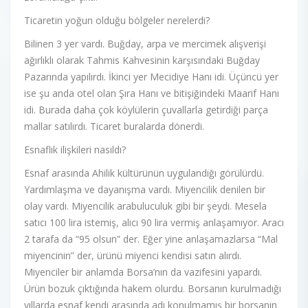
Ticaretin yoğun olduğu bölgeler nerelerdi?
Bilinen 3 yer vardı. Buğday, arpa ve mercimek alışverişi
ağırlıklı olarak Tahmis Kahvesinin karşısındaki Buğday
Pazarında yapılırdı. İkinci yer Mecidiye Hanı idi. Üçüncü yer
ise şu anda otel olan Şıra Hanı ve bitişiğindeki Maarif Hanı
idi. Burada daha çok köylülerin çuvallarla getirdiği parça
mallar satılırdı. Ticaret buralarda dönerdi.
Esnaflık ilişkileri nasıldı?
Esnaf arasında Ahilik kültürünün uygulandığı görülürdü.
Yardımlaşma ve dayanışma vardı. Miyencilik denilen bir
olay vardı. Miyencilik arabuluculuk gibi bir şeydi. Mesela
satıcı 100 lira istemiş, alıcı 90 lira vermiş anlaşamıyor. Aracı
2 tarafa da “95 olsun” der. Eğer yine anlaşamazlarsa “Mal
miyencinin” der, ürünü miyenci kendisi satın alırdı.
Miyenciler bir anlamda Borsa’nın da vazifesini yapardı.
Ürün bozuk çıktığında hakem olurdu. Borsanın kurulmadığı
yıllarda esnaf kendi arasında adı konulmamış bir borsanın