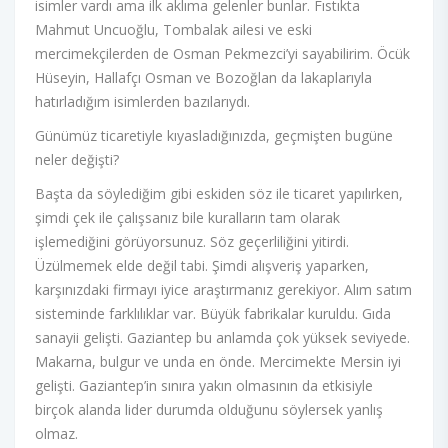
isimler vardı ama ilk aklıma gelenler bunlar. Fıstıkta
Mahmut Uncuoğlu, Tombalak ailesi ve eski
mercimekçilerden de Osman Pekmezci’yi sayabilirim. Öcük
Hüseyin, Hallafçı Osman ve Bozoğlan da lakaplarıyla
hatırladığım isimlerden bazılarıydı.
Günümüz ticaretiyle kıyasladığınızda, geçmişten bugüne
neler değişti?
Başta da söylediğim gibi eskiden söz ile ticaret yapılırken,
şimdi çek ile çalışsanız bile kuralların tam olarak
işlemediğini görüyorsunuz. Söz geçerliliğini yitirdi.
Üzülmemek elde değil tabi. Şimdi alışveriş yaparken,
karşınızdaki firmayı iyice araştırmanız gerekiyor. Alım satım
sisteminde farklılıklar var. Büyük fabrikalar kuruldu. Gıda
sanayii gelişti. Gaziantep bu anlamda çok yüksek seviyede.
Makarna, bulgur ve unda en önde. Mercimekte Mersin iyi
gelişti. Gaziantep’in sınıra yakın olmasının da etkisiyle
birçok alanda lider durumda olduğunu söylersek yanlış
olmaz.