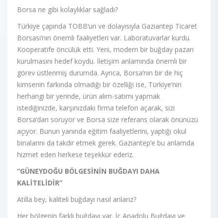
Borsa ne gibi kolaylıklar sağladı?
Türkiye çapında TOBB’un ve dolayısıyla Gaziantep Ticaret
Borsası’nın önemli faaliyetleri var. Laboratuvarlar kurdu.
Kooperatife öncülük etti. Yeni, modern bir buğday pazarı
kurulmasını hedef koydu. İletişim anlamında önemli bir
görev üstlenmiş durumda. Ayrıca, Borsa’nın bir de hiç
kimsenin farkında olmadığı bir özelliği ise, Türkiye’nin
herhangi bir yerinde, ürün alım-satımı yapmak
istediğinizde, karşınızdaki firma telefon açarak, sizi
Borsa’dan soruyor ve Borsa size referans olarak önünüzü
açıyor. Bunun yanında eğitim faaliyetlerini, yaptığı okul
binalarını da takdir etmek gerek. Gaziantep’e bu anlamda
hizmet eden herkese teşekkür ederiz.
“GÜNEYDOĞU BÖLGESİNİN BUĞDAYI DAHA
KALİTELİDİR”
Atilla bey, kaliteli buğdayı nasıl anlarız?
Her bölgenin farklı buğdayı var. İç Anadolu Buğdayı ve