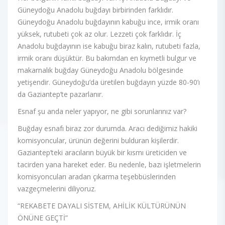
Güneydoğu Anadolu buğdayı birbirinden farklıdır.
Güneydoğu Anadolu buğdayının kabuğu ince, irmik oranı
yüksek, rutubeti çok az olur. Lezzeti çok farklıdır. İç
Anadolu buğdayının ise kabuğu biraz kalın, rutubeti fazla,
irmik oranı düşüktür. Bu bakımdan en kıymetli bulgur ve
makarnalık buğday Güneydoğu Anadolu bölgesinde
yetişendir. Güneydoğu’da üretilen buğdayın yüzde 80-90’ı
da Gaziantep’te pazarlanır.
Esnaf şu anda neler yapıyor, ne gibi sorunlarınız var?
Buğday esnafı biraz zor durumda. Aracı dediğimiz hakiki
komisyoncular, ürünün değerini bulduran kişilerdir.
Gaziantep’teki aracıların büyük bir kısmı üreticiden ve
tacirden yana hareket eder. Bu nedenle, bazı işletmelerin
komisyoncuları aradan çıkarma teşebbüslerinden
vazgeçmelerini diliyoruz.
“REKABETE DAYALI SİSTEM, AHİLİK KÜLTÜRÜNÜN
ÖNÜNE GEÇTİ”