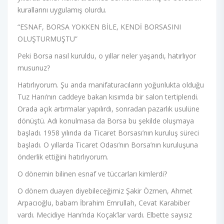
kurallarını uygulamış olurdu.
“ESNAF, BORSA YOKKEN BİLE, KENDİ BORSASINI
OLUŞTURMUŞTU”
Peki Borsa nasıl kuruldu, o yıllar neler yaşandı, hatırlıyor
musunuz?
Hatırlıyorum. Şu anda manifaturacıların yoğunlukta olduğu
Tuz Hanı’nın caddeye bakan kısımda bir salon tertiplendi.
Orada açık artırmalar yapılırdı, sonradan pazarlık usulüne
dönüştü. Adı konulmasa da Borsa bu şekilde oluşmaya
başladı. 1958 yılında da Ticaret Borsası’nın kuruluş süreci
başladı. O yıllarda Ticaret Odası’nın Borsa’nın kuruluşuna
önderlik ettiğini hatırlıyorum.
O dönemin bilinen esnaf ve tüccarları kimlerdi?
O dönem duayen diyebileceğimiz Şakir Özmen, Ahmet
Arpacıoğlu, babam İbrahim Emrullah, Cevat Karabiber
vardı. Mecidiye Hanı’nda Koçak’lar vardı. Elbette sayısız