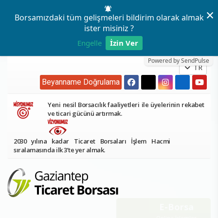
×
Borsamızdaki tüm gelişmeleri bildirim olarak almak
ister misiniz ?
Engelle
İzin Ver
Powered by SendPulse
TR
Beyanname Doğrulama
Yeni nesil Borsacılık faaliyetleri ile üyelerinin rekabet
ve ticari gücünü artırmak.
2030 yılına kadar Ticaret Borsaları İşlem Hacmi
sıralamasında ilk 3’te yer almak.
E-Borsa
Online İşlemler