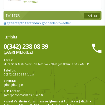
22.07.2026
TWİTTER
TAKİP ET
@gazianteptb tarafından gönderilen tweetler
İLETİŞİM
0(342) 238 08 39
ÇAĞRI MERKEZİ
Adres:
Mücahitler Mah. 52025 Sk. No: 8/A 27090 Şehitkamil / GAZİANTEP
Telefon:
0 (342) 238 08 39 (pbx)
E-Posta:
gtb@gtb.org.tr
KEP Adresi:
gantepticborsasi@hs01.kep.tr
Kişisel Verilerin Korunması ve İşlenmesi Politikası
|
Gizlilik