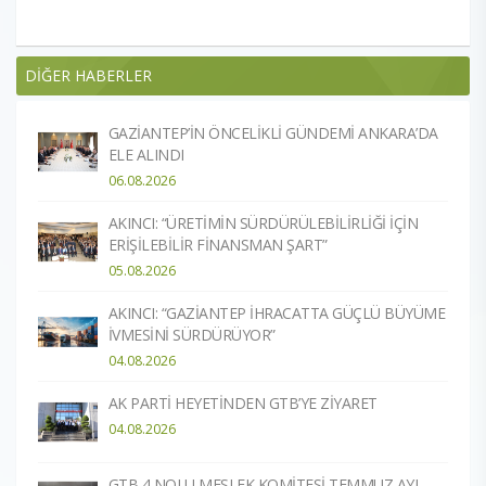
DİĞER HABERLER
GAZİANTEP’İN ÖNCELİKLİ GÜNDEMİ ANKARA’DA
ELE ALINDI
06.08.2026
AKINCI: “ÜRETİMİN SÜRDÜRÜLEBİLİRLİĞİ İÇİN
ERİŞİLEBİLİR FİNANSMAN ŞART”
05.08.2026
AKINCI: “GAZİANTEP İHRACATTA GÜÇLÜ BÜYÜME
İVMESİNİ SÜRDÜRÜYOR”
04.08.2026
AK PARTİ HEYETİNDEN GTB’YE ZİYARET
04.08.2026
GTB 4 NOLU MESLEK KOMİTESİ TEMMUZ AYI