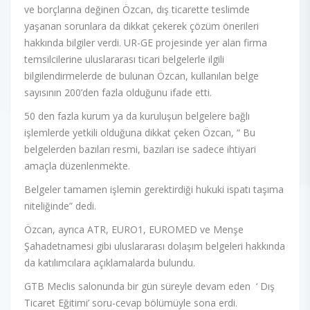
ve borçlarına değinen Özcan, dış ticarette teslimde
yaşanan sorunlara da dikkat çekerek çözüm önerileri
hakkında bilgiler verdi. UR-GE projesinde yer alan firma
temsilcilerine uluslararası ticari belgelerle ilgili
bilgilendirmelerde de bulunan Özcan, kullanılan belge
sayısının 200’den fazla olduğunu ifade etti.
50 den fazla kurum ya da kuruluşun belgelere bağlı
işlemlerde yetkili olduğuna dikkat çeken Özcan, “ Bu
belgelerden bazıları resmi, bazıları ise sadece ihtiyari
amaçla düzenlenmekte.
Belgeler tamamen işlemin gerektirdiği hukuki ispatı taşıma
niteliğinde” dedi.
Özcan, ayrıca ATR, EURO1, EUROMED ve Menşe
Şahadetnamesi gibi uluslararası dolaşım belgeleri hakkında
da katılımcılara açıklamalarda bulundu.
GTB Meclis salonunda bir gün süreyle devam eden ‘ Dış
Ticaret Eğitimi’ soru-cevap bölümüyle sona erdi.