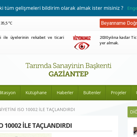
 tüm gelişmeleri bildirim olarak almak ister misiniz ?
Enge
35,5 ºC
Beyanname Doğr
ri ile üyelerinin rekabet ve ticari
2030 yılına kadar Tic
yer almak.
ditasyon
Kütüphane
Haberler
Bültenler
Projeler
YETİNİ ISO 10002 İLE TAÇLANDIRDI
Dİ
 10002 İLE TAÇLANDIRDI