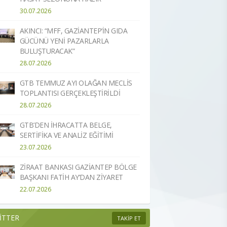
30.07.2026
AKINCI: “MFF, GAZİANTEP’İN GIDA
GÜCÜNÜ YENİ PAZARLARLA
BULUŞTURACAK”
28.07.2026
GTB TEMMUZ AYI OLAĞAN MECLİS
TOPLANTISI GERÇEKLEŞTİRİLDİ
28.07.2026
GTB’DEN İHRACATTA BELGE,
SERTİFİKA VE ANALİZ EĞİTİMİ
23.07.2026
ZİRAAT BANKASI GAZİANTEP BÖLGE
BAŞKANI FATİH AY’DAN ZİYARET
22.07.2026
İTTER
TAKİP ET