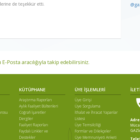
erine de teşekkür etti.
@gaz
 E-Posta aracılığıyla takip edebilirsiniz.
KÜTÜPHANE
ÜYE İŞLEMLERİ
İLET
Araştırma Raporları
Üye Girişi
Aylık Faaliyet Bültenleri
Üye Sorgulama
ürosu
Coğrafi İşaretler
İthalat ve İhracat Yapanlar
Dergiler
Listesi
Adre
Faaliyet Raporları
Üye Temsilciliği
Mücah
GAZİ
Faydalı Linkler ve
Formlar ve Dilekçeler
ı
Destekler
Üye Memnuniyeti Anketi
Tele