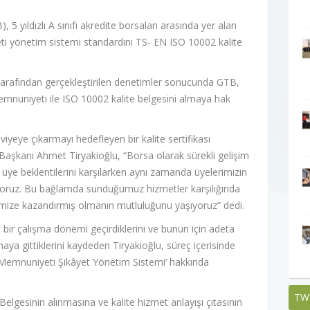
 5 yıldızlı A sınıfı akredite borsaları arasında yer alan
i yönetim sistemi standardını TS- EN ISO 10002 kalite
arafından gerçekleştirilen denetimler sonucunda GTB,
memnuniyeti ile ISO 10002 kalite belgesini almaya hak
yeye çıkarmayı hedefleyen bir kalite sertifikası
şkanı Ahmet Tiryakioğlu, “Borsa olarak sürekli gelişim
lde üye beklentilerini karşılarken aynı zamanda üyelerimizin
iyoruz. Bu bağlamda sunduğumuz hizmetler karşılığında
imize kazandırmış olmanın mutluluğunu yaşıyoruz” dedi.
 bir çalışma dönemi geçirdiklerini ve bunun için adeta
ya gittiklerini kaydeden Tiryakioğlu, süreç içerisinde
Memnuniyeti Şikâyet Yönetim Sistemi’ hakkında
TW
elgesinin alınmasına ve kalite hizmet anlayışı çıtasının