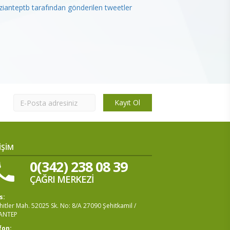
ianteptb tarafından gönderilen tweetler
Kayıt Ol
İŞİM
0(342) 238 08 39
ÇAĞRI MERKEZİ
s:
itler Mah. 52025 Sk. No: 8/A 27090 Şehitkamil /
ANTEP
fon: