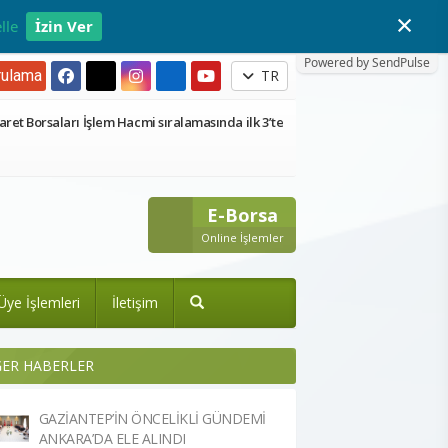
×
lle
İzin Ver
Powered by SendPulse
ulama
TR
aret Borsaları İşlem Hacmi sıralamasında ilk 3’te
E-Borsa
Online İşlemler
Üye İşlemleri
İletişim
ĞER HABERLER
GAZİANTEP’İN ÖNCELİKLİ GÜNDEMİ
ANKARA’DA ELE ALINDI