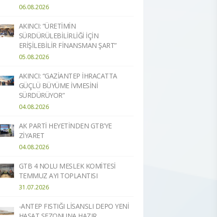
06.08.2026
AKINCI: “ÜRETİMİN
SÜRDÜRÜLEBİLİRLİĞİ İÇİN
ERİŞİLEBİLİR FİNANSMAN ŞART”
05.08.2026
AKINCI: “GAZİANTEP İHRACATTA
GÜÇLÜ BÜYÜME İVMESİNİ
SÜRDÜRÜYOR”
04.08.2026
AK PARTİ HEYETİNDEN GTB’YE
ZİYARET
04.08.2026
GTB 4 NOLU MESLEK KOMİTESİ
TEMMUZ AYI TOPLANTISI
31.07.2026
-ANTEP FISTIĞI LİSANSLI DEPO YENİ
HASAT SEZONUNA HAZIR​