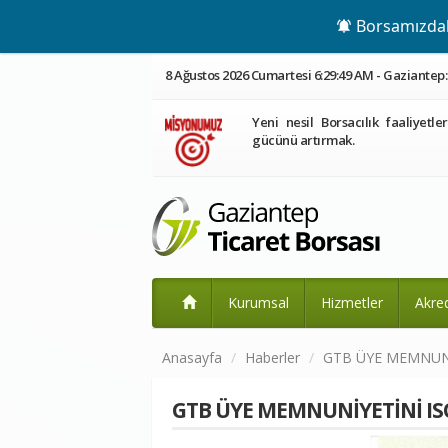
Borsamızdaki
8 Ağustos 2026 Cumartesi 6:29:50 AM - Gaziantep: 
Yeni nesil Borsacılık faaliyetle
gücünü artırmak.
Kurumsal
Hizmetler
Akre
Anasayfa
Haberler
GTB ÜYE MEMNUNİ
GTB ÜYE MEMNUNİYETİNİ ISO