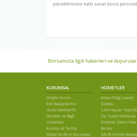
yükseltilmesine katkı sunan borsa personell
Borsamızla ilgili haberleri ve duyuruları
KURUMSAL
HİZMETLER
Disiplin Kurulu
Antep Fıstığı Lisanslı
Eski Başkanlarımız
Deposu
Genel Sekreterlik
Canlı Hayvan Tescil B
İştirakler ve Bağlı
Dış Ticaret İstihbaratı
Ortaklıklar
Fıstıkçılar Sitesi İrtibat
Kuruluş ve Tarihçe
Bürosu
Kişisel Verilerin Korunması
İŞKUR Hizmet Noktas