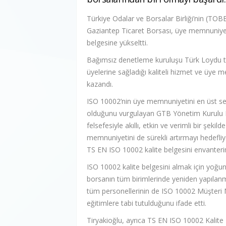
Türkiye Odalar ve Borsalar Birliği’nin (TOBB),
Gaziantep Ticaret Borsası, üye memnuniyet
belgesine yükseltti.
Bağımsız denetleme kuruluşu Türk Loydu t
üyelerine sağladığı kaliteli hizmet ve üye 
kazandı.
ISO 10002’nin üye memnuniyetini en üst sevi
olduğunu vurgulayan GTB Yönetim Kurulu Ba
felsefesiyle akıllı, etkin ve verimli bir şeki
memnuniyetini de sürekli artırmayı hedefl
TS EN ISO 10002 kalite belgesini envanter
ISO 10002 kalite belgesini almak için yoğun
borsanın tüm birimlerinde yeniden yapılanma
tüm personellerinin de ISO 10002 Müşteri 
eğitimlere tabi tutulduğunu ifade etti.
Tiryakioğlu, ayrıca TS EN ISO 10002 Kalite B