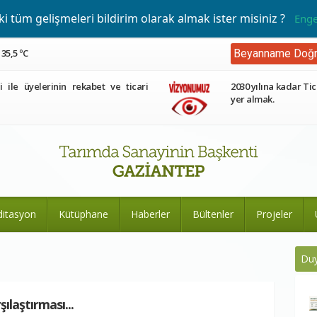
 tüm gelişmeleri bildirim olarak almak ister misiniz ?
Enge
35,5 ºC
Beyanname Doğr
ri ile üyelerinin rekabet ve ticari
2030 yılına kadar Tic
yer almak.
ditasyon
Kütüphane
Haberler
Bültenler
Projeler
Duy
ılaştırması...