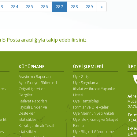
83
284
285
286
287
288
289
»
 E-Posta aracılığıyla takip edebilirsiniz.
KÜTÜPHANE
ÜYE İŞLEMLERİ
İLET
Araştırma Raporları
Üye Girişi
Aylık Faaliyet Bültenleri
Üye Sorgulama
ürosu
Coğrafi İşaretler
İthalat ve İhracat Yapanlar
Dergiler
Listesi
Adre
Faaliyet Raporları
Üye Temsilciliği
Mücah
GAZİ
Faydalı Linkler ve
Formlar ve Dilekçeler
ı
Destekler
Üye Memnuniyeti Anketi
Tele
e Et
İstatistikler
Üye İstek, Görüş ve Şikayet
0 (34
Karşılaştırılmalı Tescil
Formu
E-Po
esi
İstatistikleri
Üye Bilgileri Güncelleme
gtb@g