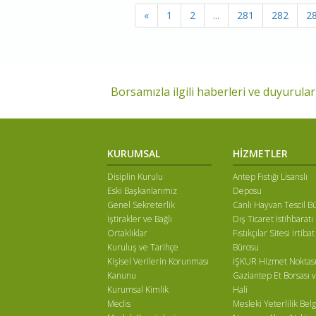
«
1
2
...
281
282
2
Borsamızla ilgili haberleri ve duyuruları
KURUMSAL
HİZMETLER
Disiplin Kurulu
Antep Fıstığı Lisanslı
Eski Başkanlarımız
Deposu
Genel Sekreterlik
Canlı Hayvan Tescil B
İştirakler ve Bağlı
Dış Ticaret İstihbaratı
Ortaklıklar
Fıstıkçılar Sitesi İrtibat
Kuruluş ve Tarihçe
Bürosu
Kişisel Verilerin Korunması
İŞKUR Hizmet Noktas
Kanunu
Gaziantep Et Borsası v
Kurumsal Kimlik
Hali
Meclis
Mesleki Yeterlilik Belg