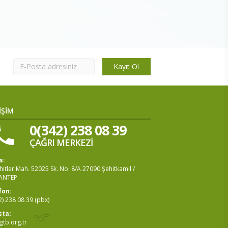
Kayıt Ol
İŞİM
0(342) 238 08 39
ÇAĞRI MERKEZİ
s:
itler Mah. 52025 Sk. No: 8/A 27090 Şehitkamil /
ANTEP
fon:
2) 238 08 39 (pbx)
sta:
tb.org.tr