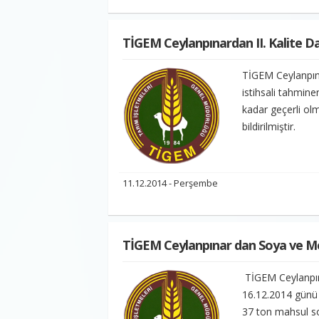
TİGEM Ceylanpınardan II. Kalite Da
TİGEM Ceylanpına
istihsali tahmine
kadar geçerli olm
bildirilmiştir.
11.12.2014 - Perşembe
TİGEM Ceylanpınar dan Soya ve M
TİGEM Ceylanpın
16.12.2014 günü 
37 ton mahsul so