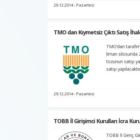
29.12.2014 - Pazartesi
TMO dan Kıymetsiz Çıktı Satış İhale
TMO’dan tarafım
liman silosunda 2
tozunun satışı ya
satışı yapılacaktı
29.12.2014 - Pazartesi
TOBB İl Girişimci Kurulları İcra Kur
TOBB İl Genç Giri