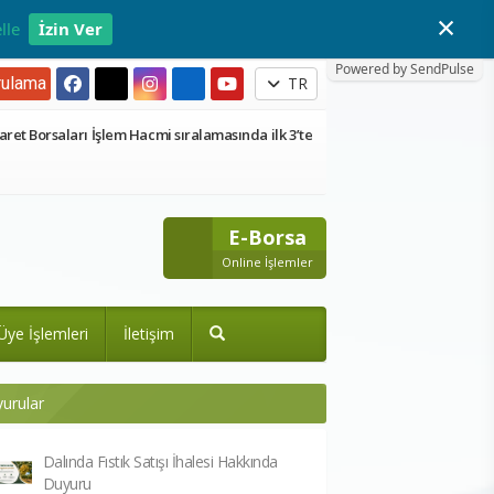
×
lle
İzin Ver
Powered by SendPulse
ulama
TR
aret Borsaları İşlem Hacmi sıralamasında ilk 3’te
E-Borsa
Online İşlemler
Üye İşlemleri
İletişim
urular
Dalında Fıstık Satışı İhalesi Hakkında
Duyuru