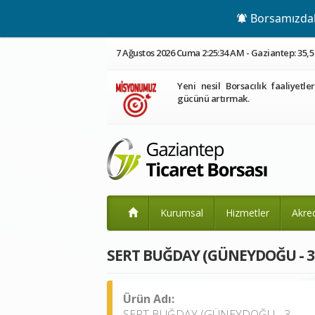
Borsamızdaki
7 Ağustos 2026 Cuma 2:25:35 AM - Gaziantep: 35,5
Yeni nesil Borsacılık faaliyetle
gücünü artırmak.
Kurumsal
Hizmetler
Akre
SERT BUĞDAY (GÜNEYDOĞU - 3. G
Ürün Adı:
SERT BUĞDAY (GÜNEYDOĞU - 3.