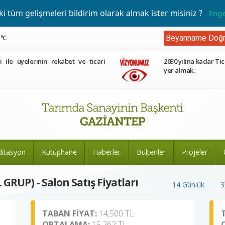
 tüm gelişmeleri bildirim olarak almak ister misiniz ?
Enge
 ºC
Beyanname Doğr
ri ile üyelerinin rekabet ve ticari
2030 yılına kadar Tic
yer almak.
ditasyon
Kütüphane
Haberler
Bültenler
Projeler
RUP) - Salon Satış Fiyatları
14 Günlük
3
TABAN FİYAT:
14,500 TL
ORTALAMA:
15,262 TL