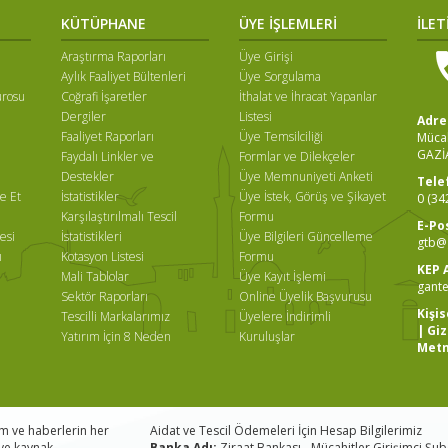
KÜTÜPHANE
ÜYE İŞLEMLERİ
İLET
Araştırma Raporları
Üye Girişi
Aylık Faaliyet Bültenleri
Üye Sorgulama
ürosu
Coğrafi İşaretler
İthalat ve İhracat Yapanlar
Dergiler
Listesi
Adre
Faaliyet Raporları
Üye Temsilciliği
Mücah
GAZİ
Faydalı Linkler ve
Formlar ve Dilekçeler
ı
Destekler
Üye Memnuniyeti Anketi
Tele
e Et
İstatistikler
Üye İstek, Görüş ve Şikayet
0 (34
Karşılaştırılmalı Tescil
Formu
E-Po
esi
İstatistikleri
Üye Bilgileri Güncelleme
gtb@g
ı
Kotasyon Listesi
Formu
KEP 
Mali Tablolar
Üye Kayıt İşlemi
gante
Sektör Raporları
Online Üyelik Başvurusu
Kişi
Tescilli Markalarımız
Üyelere İndirimli
|
Giz
Yatırım İçin 8 Neden
Kuruluşlar
Metn
im ve haberlerin her
Aidat ve Tescil Ödemeleri İçin Hesap Bilgilerimiz
z ve kaynak
Banka Adı:
Ziraat Bankası - Mücahitler Girişimci Şu