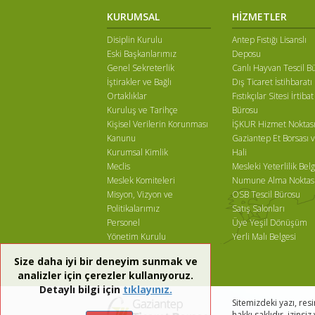
KURUMSAL
HİZMETLER
Disiplin Kurulu
Antep Fıstığı Lisanslı
Eski Başkanlarımız
Deposu
Genel Sekreterlik
Canlı Hayvan Tescil B
İştirakler ve Bağlı
Dış Ticaret İstihbaratı
Ortaklıklar
Fıstıkçılar Sitesi İrtibat
Kuruluş ve Tarihçe
Bürosu
Kişisel Verilerin Korunması
İŞKUR Hizmet Noktas
Kanunu
Gaziantep Et Borsası v
Kurumsal Kimlik
Hali
Meclis
Mesleki Yeterlilik Belg
Meslek Komiteleri
Numune Alma Noktas
Misyon, Vizyon ve
OSB Tescil Bürosu
Politikalarımız
Satış Salonları
Personel
Üye Yeşil Dönüşüm
Yönetim Kurulu
Yerli Malı Belgesi
Size daha iyi bir deneyim sunmak ve
analizler için çerezler kullanıyoruz.
Detaylı bilgi için
tıklayınız.
Sitemizdeki yazı, res
hakkı saklıdır, izinsi