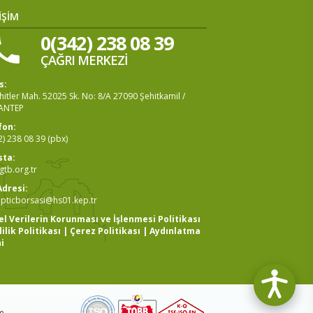
İŞİM
0(342) 238 08 39
ÇAĞRI MERKEZİ
s:
itler Mah. 52025 Sk. No: 8/A 27090 Şehitkamil /
ANTEP
fon:
2) 238 08 39 (pbx)
sta:
tb.org.tr
Adresi:
pticborsasi@hs01.kep.tr
sel Verilerin Korunması ve İşlenmesi Politikası
lilik Politikası
|
Çerez Politikası
|
Aydınlatma
i
be