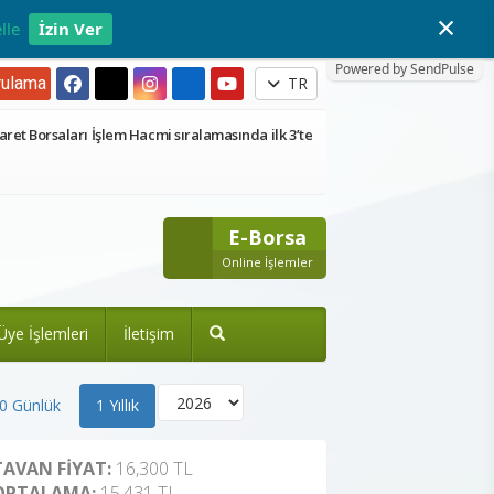
×
lle
İzin Ver
Powered by SendPulse
ulama
TR
aret Borsaları İşlem Hacmi sıralamasında ilk 3’te
E-Borsa
Online İşlemler
Üye İşlemleri
İletişim
0 Günlük
1 Yıllık
TAVAN FİYAT:
16,300 TL
ORTALAMA:
15,431 TL