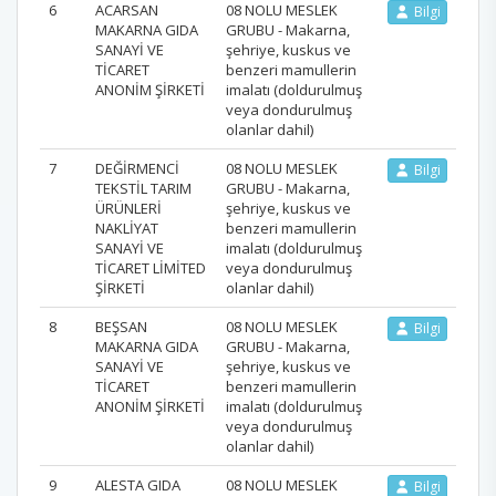
6
ACARSAN
08 NOLU MESLEK
Bilgi
MAKARNA GIDA
GRUBU - Makarna,
SANAYİ VE
şehriye, kuskus ve
TİCARET
benzeri mamullerin
ANONİM ŞİRKETİ
imalatı (doldurulmuş
veya dondurulmuş
olanlar dahil)
7
DEĞİRMENCİ
08 NOLU MESLEK
Bilgi
TEKSTİL TARIM
GRUBU - Makarna,
ÜRÜNLERİ
şehriye, kuskus ve
NAKLİYAT
benzeri mamullerin
SANAYİ VE
imalatı (doldurulmuş
TİCARET LİMİTED
veya dondurulmuş
ŞİRKETİ
olanlar dahil)
8
BEŞSAN
08 NOLU MESLEK
Bilgi
MAKARNA GIDA
GRUBU - Makarna,
SANAYİ VE
şehriye, kuskus ve
TİCARET
benzeri mamullerin
ANONİM ŞİRKETİ
imalatı (doldurulmuş
veya dondurulmuş
olanlar dahil)
9
ALESTA GIDA
08 NOLU MESLEK
Bilgi