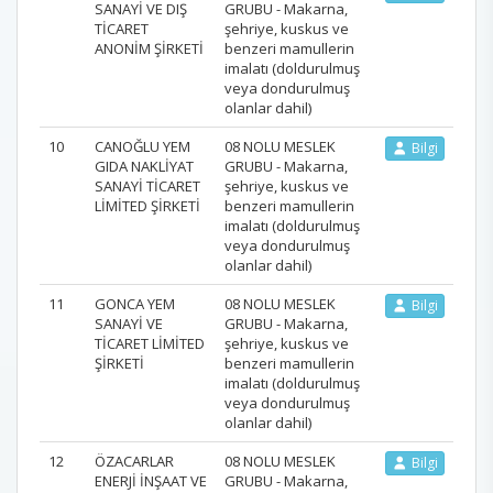
SANAYİ VE DIŞ
GRUBU - Makarna,
TİCARET
şehriye, kuskus ve
ANONİM ŞİRKETİ
benzeri mamullerin
imalatı (doldurulmuş
veya dondurulmuş
olanlar dahil)
10
CANOĞLU YEM
08 NOLU MESLEK
Bilgi
GIDA NAKLİYAT
GRUBU - Makarna,
SANAYİ TİCARET
şehriye, kuskus ve
LİMİTED ŞİRKETİ
benzeri mamullerin
imalatı (doldurulmuş
veya dondurulmuş
olanlar dahil)
11
GONCA YEM
08 NOLU MESLEK
Bilgi
SANAYİ VE
GRUBU - Makarna,
TİCARET LİMİTED
şehriye, kuskus ve
ŞİRKETİ
benzeri mamullerin
imalatı (doldurulmuş
veya dondurulmuş
olanlar dahil)
12
ÖZACARLAR
08 NOLU MESLEK
Bilgi
ENERJİ İNŞAAT VE
GRUBU - Makarna,