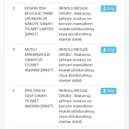
3
KESKİN YEM
08 NOLU MESLEK
Bilgi
BESİCİLİK TARIM
GRUBU - Makarna,
ÜRÜNLERİ VE
şehriye, kuskus ve
NAKLİYE SANAYİ
benzeri mamullerin
TİCARET LİMİTED
imalatı (doldurulmuş
ŞİRKETİ
veya dondurulmuş
olanlar dahil)
4
MUTLU
08 NOLU MESLEK
Bilgi
MAKARNACILIK
GRUBU - Makarna,
SANAYİ VE
şehriye, kuskus ve
TİCARET
benzeri mamullerin
ANONİM ŞİRKETİ
imalatı (doldurulmuş
veya dondurulmuş
olanlar dahil)
5
İPEK YEM VE
08 NOLU MESLEK
Bilgi
GIDA SANAYİ
GRUBU - Makarna,
TİCARET
şehriye, kuskus ve
ANONİM ŞİRKETİ
benzeri mamullerin
imalatı (doldurulmuş
veya dondurulmuş
olanlar dahil)