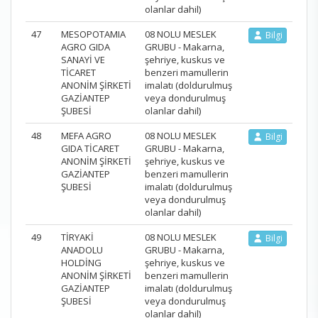
olanlar dahil)
47
MESOPOTAMIA
08 NOLU MESLEK
Bilgi
AGRO GIDA
GRUBU - Makarna,
SANAYİ VE
şehriye, kuskus ve
TİCARET
benzeri mamullerin
ANONİM ŞİRKETİ
imalatı (doldurulmuş
GAZİANTEP
veya dondurulmuş
ŞUBESİ
olanlar dahil)
48
MEFA AGRO
08 NOLU MESLEK
Bilgi
GIDA TİCARET
GRUBU - Makarna,
ANONİM ŞİRKETİ
şehriye, kuskus ve
GAZİANTEP
benzeri mamullerin
ŞUBESİ
imalatı (doldurulmuş
veya dondurulmuş
olanlar dahil)
49
TİRYAKİ
08 NOLU MESLEK
Bilgi
ANADOLU
GRUBU - Makarna,
HOLDİNG
şehriye, kuskus ve
ANONİM ŞİRKETİ
benzeri mamullerin
GAZİANTEP
imalatı (doldurulmuş
ŞUBESİ
veya dondurulmuş
olanlar dahil)