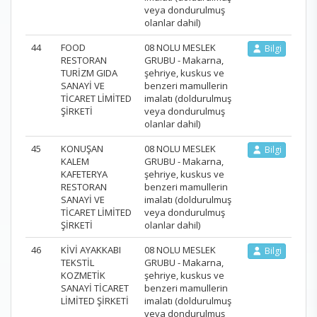
veya dondurulmuş
olanlar dahil)
44
FOOD
08 NOLU MESLEK
Bilgi
RESTORAN
GRUBU - Makarna,
TURİZM GIDA
şehriye, kuskus ve
SANAYİ VE
benzeri mamullerin
TİCARET LİMİTED
imalatı (doldurulmuş
ŞİRKETİ
veya dondurulmuş
olanlar dahil)
45
KONUŞAN
08 NOLU MESLEK
Bilgi
KALEM
GRUBU - Makarna,
KAFETERYA
şehriye, kuskus ve
RESTORAN
benzeri mamullerin
SANAYİ VE
imalatı (doldurulmuş
TİCARET LİMİTED
veya dondurulmuş
ŞİRKETİ
olanlar dahil)
46
KİVİ AYAKKABI
08 NOLU MESLEK
Bilgi
TEKSTİL
GRUBU - Makarna,
KOZMETİK
şehriye, kuskus ve
SANAYİ TİCARET
benzeri mamullerin
LİMİTED ŞİRKETİ
imalatı (doldurulmuş
veya dondurulmuş