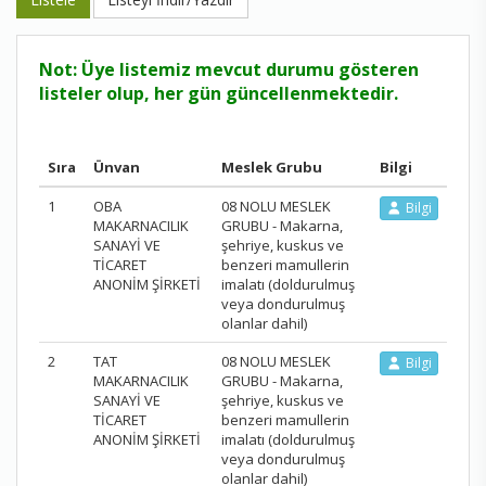
Not: Üye listemiz mevcut durumu gösteren
listeler olup, her gün güncellenmektedir.
Sıra
Ünvan
Meslek Grubu
Bilgi
1
OBA
08 NOLU MESLEK
Bilgi
MAKARNACILIK
GRUBU - Makarna,
SANAYİ VE
şehriye, kuskus ve
TİCARET
benzeri mamullerin
ANONİM ŞİRKETİ
imalatı (doldurulmuş
veya dondurulmuş
olanlar dahil)
2
TAT
08 NOLU MESLEK
Bilgi
MAKARNACILIK
GRUBU - Makarna,
SANAYİ VE
şehriye, kuskus ve
TİCARET
benzeri mamullerin
ANONİM ŞİRKETİ
imalatı (doldurulmuş
veya dondurulmuş
olanlar dahil)