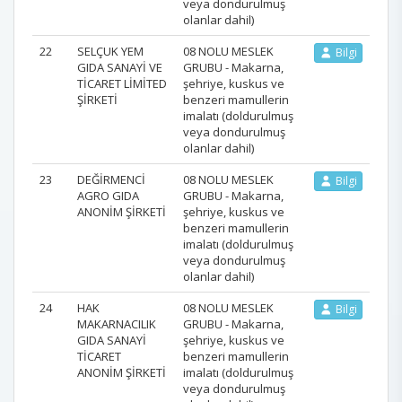
veya dondurulmuş
olanlar dahil)
22
SELÇUK YEM
08 NOLU MESLEK
Bilgi
GIDA SANAYİ VE
GRUBU - Makarna,
TİCARET LİMİTED
şehriye, kuskus ve
ŞİRKETİ
benzeri mamullerin
imalatı (doldurulmuş
veya dondurulmuş
olanlar dahil)
23
DEĞİRMENCİ
08 NOLU MESLEK
Bilgi
AGRO GIDA
GRUBU - Makarna,
ANONİM ŞİRKETİ
şehriye, kuskus ve
benzeri mamullerin
imalatı (doldurulmuş
veya dondurulmuş
olanlar dahil)
24
HAK
08 NOLU MESLEK
Bilgi
MAKARNACILIK
GRUBU - Makarna,
GIDA SANAYİ
şehriye, kuskus ve
TİCARET
benzeri mamullerin
ANONİM ŞİRKETİ
imalatı (doldurulmuş
veya dondurulmuş