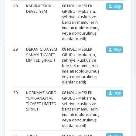
28
KADİR KESKİN -
08 NOLU MESLEK
Bilgi
DEVELİ YEM
GRUBU - Makarna,
şehriye, kuskus ve
benzeri mamullerin
imalatı (doldurulmuş
veya dondurulmuş
olanlar dahil)
29
DERAN GIDA YEM
08 NOLU MESLEK
Bilgi
SANAYİ TİCARET
GRUBU - Makarna,
LİMİTED ŞİRKETİ
şehriye, kuskus ve
benzeri mamullerin
imalatı (doldurulmuş
veya dondurulmuş
olanlar dahil)
30
KORKMAZ AGRO
08 NOLU MESLEK
Bilgi
YEM SANAYİ VE
GRUBU - Makarna,
TİCARET LİMİTED
şehriye, kuskus ve
ŞİRKETİ
benzeri mamullerin
imalatı (doldurulmuş
veya dondurulmuş
olanlar dahil)
31
ARDEN
08 NOLU MESLEK