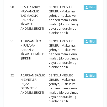
50
BEŞLER TARIM
08 NOLU MESLEK
Bilgi
HAYVANCILIK
GRUBU - Makarna,
TAŞIMACILIK
şehriye, kuskus ve
SANAYİ VE
benzeri mamullerin
TİCARET
imalatı (doldurulmuş
ANONİM ŞİRKETİ
veya dondurulmuş
olanlar dahil)
51
ACARSAN FİLO
08 NOLU MESLEK
Bilgi
KİRALAMA
GRUBU - Makarna,
SANAYİ VE
şehriye, kuskus ve
TİCARET LİMİTED
benzeri mamullerin
ŞİRKETİ
imalatı (doldurulmuş
veya dondurulmuş
olanlar dahil)
52
ACARSAN SAĞLIK
08 NOLU MESLEK
Bilgi
HİZMETLERİ
GRUBU - Makarna,
İNŞAAT
şehriye, kuskus ve
OTOMOTİV
benzeri mamullerin
ANONİM ŞİRKETİ
imalatı (doldurulmuş
veya dondurulmuş
olanlar dahil)