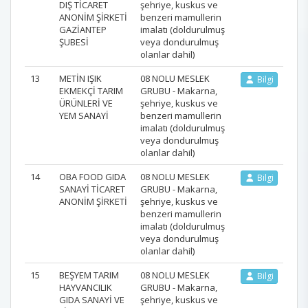
DIŞ TİCARET
şehriye, kuskus ve
ANONİM ŞİRKETİ
benzeri mamullerin
GAZİANTEP
imalatı (doldurulmuş
ŞUBESİ
veya dondurulmuş
olanlar dahil)
13
METİN IŞIK
08 NOLU MESLEK
Bilgi
EKMEKÇİ TARIM
GRUBU - Makarna,
ÜRÜNLERİ VE
şehriye, kuskus ve
YEM SANAYİ
benzeri mamullerin
imalatı (doldurulmuş
veya dondurulmuş
olanlar dahil)
14
OBA FOOD GIDA
08 NOLU MESLEK
Bilgi
SANAYİ TİCARET
GRUBU - Makarna,
ANONİM ŞİRKETİ
şehriye, kuskus ve
benzeri mamullerin
imalatı (doldurulmuş
veya dondurulmuş
olanlar dahil)
15
BEŞYEM TARIM
08 NOLU MESLEK
Bilgi
HAYVANCILIK
GRUBU - Makarna,
GIDA SANAYİ VE
şehriye, kuskus ve