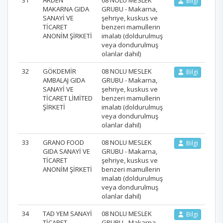
Bilgi
MAKARNA GIDA
GRUBU - Makarna,
SANAYİ VE
şehriye, kuskus ve
TİCARET
benzeri mamullerin
ANONİM ŞİRKETİ
imalatı (doldurulmuş
veya dondurulmuş
olanlar dahil)
32
GÖKDEMİR
08 NOLU MESLEK
Bilgi
AMBALAJ GIDA
GRUBU - Makarna,
SANAYİ VE
şehriye, kuskus ve
TİCARET LİMİTED
benzeri mamullerin
ŞİRKETİ
imalatı (doldurulmuş
veya dondurulmuş
olanlar dahil)
33
GRANO FOOD
08 NOLU MESLEK
Bilgi
GIDA SANAYİ VE
GRUBU - Makarna,
TİCARET
şehriye, kuskus ve
ANONİM ŞİRKETİ
benzeri mamullerin
imalatı (doldurulmuş
veya dondurulmuş
olanlar dahil)
34
TAD YEM SANAYİ
08 NOLU MESLEK
Bilgi
TİCARET
GRUBU - Makarna,