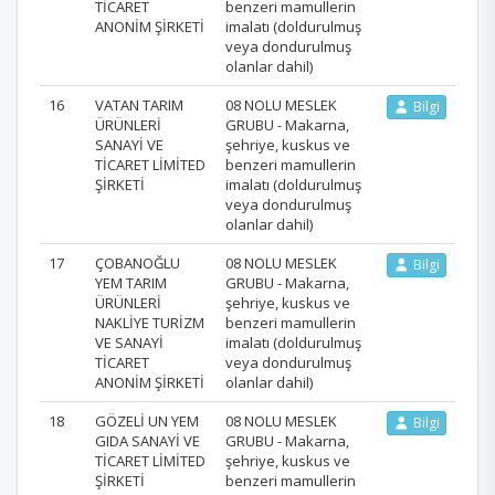
TİCARET
benzeri mamullerin
ANONİM ŞİRKETİ
imalatı (doldurulmuş
veya dondurulmuş
olanlar dahil)
16
VATAN TARIM
08 NOLU MESLEK
Bilgi
ÜRÜNLERİ
GRUBU - Makarna,
SANAYİ VE
şehriye, kuskus ve
TİCARET LİMİTED
benzeri mamullerin
ŞİRKETİ
imalatı (doldurulmuş
veya dondurulmuş
olanlar dahil)
17
ÇOBANOĞLU
08 NOLU MESLEK
Bilgi
YEM TARIM
GRUBU - Makarna,
ÜRÜNLERİ
şehriye, kuskus ve
NAKLİYE TURİZM
benzeri mamullerin
VE SANAYİ
imalatı (doldurulmuş
TİCARET
veya dondurulmuş
ANONİM ŞİRKETİ
olanlar dahil)
18
GÖZELİ UN YEM
08 NOLU MESLEK
Bilgi
GIDA SANAYİ VE
GRUBU - Makarna,
TİCARET LİMİTED
şehriye, kuskus ve
ŞİRKETİ
benzeri mamullerin