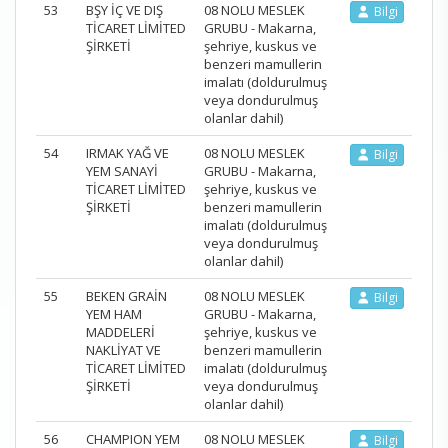
53
BŞY İÇ VE DIŞ
08 NOLU MESLEK
Bilgi
TİCARET LİMİTED
GRUBU - Makarna,
ŞİRKETİ
şehriye, kuskus ve
benzeri mamullerin
imalatı (doldurulmuş
veya dondurulmuş
olanlar dahil)
54
IRMAK YAĞ VE
08 NOLU MESLEK
Bilgi
YEM SANAYİ
GRUBU - Makarna,
TİCARET LİMİTED
şehriye, kuskus ve
ŞİRKETİ
benzeri mamullerin
imalatı (doldurulmuş
veya dondurulmuş
olanlar dahil)
55
BEKEN GRAİN
08 NOLU MESLEK
Bilgi
YEM HAM
GRUBU - Makarna,
MADDELERİ
şehriye, kuskus ve
NAKLİYAT VE
benzeri mamullerin
TİCARET LİMİTED
imalatı (doldurulmuş
ŞİRKETİ
veya dondurulmuş
olanlar dahil)
56
CHAMPION YEM
08 NOLU MESLEK
Bilgi