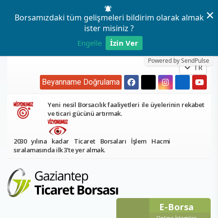
×
Borsamızdaki tüm gelişmeleri bildirim olarak almak
ister misiniz ?
Engelle
İzin Ver
Powered by SendPulse
TR
Beyanname Doğrulama
Yeni nesil Borsacılık faaliyetleri ile üyelerinin rekabet
ve ticari gücünü artırmak.
2030 yılına kadar Ticaret Borsaları İşlem Hacmi
sıralamasında ilk 3’te yer almak.
E-Borsa
Online İşlemler