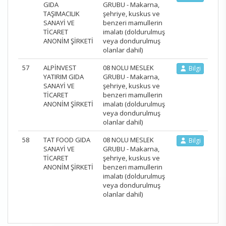
GIDA
GRUBU - Makarna,
TAŞIMACILIK
şehriye, kuskus ve
SANAYİ VE
benzeri mamullerin
TİCARET
imalatı (doldurulmuş
ANONİM ŞİRKETİ
veya dondurulmuş
olanlar dahil)
57
ALPİNVEST
08 NOLU MESLEK
Bilgi
YATIRIM GIDA
GRUBU - Makarna,
SANAYİ VE
şehriye, kuskus ve
TİCARET
benzeri mamullerin
ANONİM ŞİRKETİ
imalatı (doldurulmuş
veya dondurulmuş
olanlar dahil)
58
TAT FOOD GIDA
08 NOLU MESLEK
Bilgi
SANAYİ VE
GRUBU - Makarna,
TİCARET
şehriye, kuskus ve
ANONİM ŞİRKETİ
benzeri mamullerin
imalatı (doldurulmuş
veya dondurulmuş
olanlar dahil)