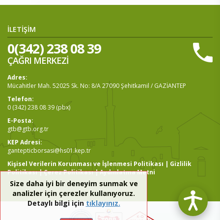
İLETİŞİM
0(342) 238 08 39
ÇAĞRI MERKEZİ
Adres:
Mücahitler Mah. 52025 Sk. No: 8/A 27090 Şehitkamil / GAZİANTEP
Telefon:
0 (342) 238 08 39 (pbx)
E-Posta:
gtb@gtb.org.tr
KEP Adresi:
gantepticborsasi@hs01.kep.tr
Kişisel Verilerin Korunması ve İşlenmesi Politikası
|
Gizlilik
Politikası
|
Çerez Politikası
|
Aydınlatma Metni
Size daha iyi bir deneyim sunmak ve
analizler için çerezler kullanıyoruz.
Detaylı bilgi için
tıklayınız.