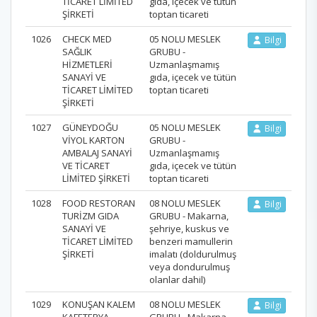
TİCARET LİMİTED
gıda, içecek ve tütün
ŞİRKETİ
toptan ticareti
1026
CHECK MED
05 NOLU MESLEK
Bilgi
SAĞLIK
GRUBU -
HİZMETLERİ
Uzmanlaşmamış
SANAYİ VE
gıda, içecek ve tütün
TİCARET LİMİTED
toptan ticareti
ŞİRKETİ
1027
GÜNEYDOĞU
05 NOLU MESLEK
Bilgi
VİYOL KARTON
GRUBU -
AMBALAJ SANAYİ
Uzmanlaşmamış
VE TİCARET
gıda, içecek ve tütün
LİMİTED ŞİRKETİ
toptan ticareti
1028
FOOD RESTORAN
08 NOLU MESLEK
Bilgi
TURİZM GIDA
GRUBU - Makarna,
SANAYİ VE
şehriye, kuskus ve
TİCARET LİMİTED
benzeri mamullerin
ŞİRKETİ
imalatı (doldurulmuş
veya dondurulmuş
olanlar dahil)
1029
KONUŞAN KALEM
08 NOLU MESLEK
Bilgi
KAFETERYA
GRUBU - Makarna,