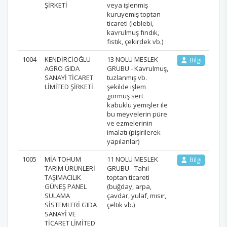
ŞİRKETİ
veya işlenmiş
kuruyemiş toptan
ticareti (leblebi,
kavrulmuş fındık,
fıstık, çekirdek vb.)
1004
KENDİRCİOĞLU
13 NOLU MESLEK
Bilgi
AGRO GIDA
GRUBU - Kavrulmuş,
SANAYİ TİCARET
tuzlanmış vb.
LİMİTED ŞİRKETİ
şekilde işlem
görmüş sert
kabuklu yemişler ile
bu meyvelerin püre
ve ezmelerinin
imalatı (pişirilerek
yapılanlar)
1005
MİA TOHUM
11 NOLU MESLEK
Bilgi
TARIM ÜRÜNLERİ
GRUBU - Tahıl
TAŞIMACILIK
toptan ticareti
GÜNEŞ PANEL
(buğday, arpa,
SULAMA
çavdar, yulaf, mısır,
SİSTEMLERİ GIDA
çeltik vb.)
SANAYİ VE
TİCARET LİMİTED