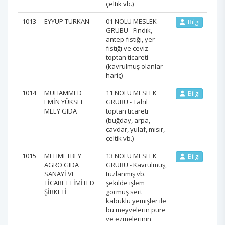
çeltik vb.)
1013
EYYUP TÜRKAN
01 NOLU MESLEK
Bilgi
GRUBU - Fındık,
antep fıstığı, yer
fıstığı ve ceviz
toptan ticareti
(kavrulmuş olanlar
hariç)
1014
MUHAMMED
11 NOLU MESLEK
Bilgi
EMİN YÜKSEL
GRUBU - Tahıl
MEEY GIDA
toptan ticareti
(buğday, arpa,
çavdar, yulaf, mısır,
çeltik vb.)
1015
MEHMETBEY
13 NOLU MESLEK
Bilgi
AGRO GIDA
GRUBU - Kavrulmuş,
SANAYİ VE
tuzlanmış vb.
TİCARET LİMİTED
şekilde işlem
ŞİRKETİ
görmüş sert
kabuklu yemişler ile
bu meyvelerin püre
ve ezmelerinin