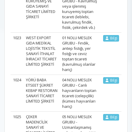
KURUYEMİŞ VE
GRUBU - Kavrulmuş
GIDA SANAYİ
veya işlenmiş
TİCARET LİMİTED
kuruyemiş toptan
ŞİRKETİ
ticareti (leblebi,
kavrulmuş fındık,
fıstık, çekirdek vb.)
1023
WEST EXPORT
01 NOLU MESLEK
Bilgi
GIDA MEDİKAL
GRUBU - Fındık,
LOJİSTİK TEKSTİL
antep fıstığı, yer
SANAYİ İTHALAT
fıstığı ve ceviz
İHRACAT TİCARET
toptan ticareti
LİMİTED ŞİRKETİ
(kavrulmuş olanlar
hariç)
1024
YÖRÜ BABA
04 NOLU MESLEK
Bilgi
ETSEET ŞÜKRET
GRUBU - Canlı
KEBAP RESTORAN
hayvanların toptan
SANAYİ TİCARET
ticareti (celepçilik)
LİMİTED ŞİRKETİ
(kümes hayvanları
hariç)
1025
ÇEKER
05 NOLU MESLEK
Bilgi
MADENCİLİK
GRUBU -
SANAYİ VE
Uzmanlaşmamış