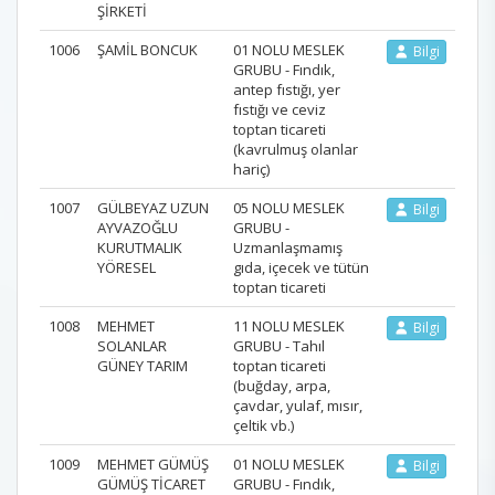
ŞİRKETİ
1006
ŞAMİL BONCUK
01 NOLU MESLEK
Bilgi
GRUBU - Fındık,
antep fıstığı, yer
fıstığı ve ceviz
toptan ticareti
(kavrulmuş olanlar
hariç)
1007
GÜLBEYAZ UZUN
05 NOLU MESLEK
Bilgi
AYVAZOĞLU
GRUBU -
KURUTMALIK
Uzmanlaşmamış
YÖRESEL
gıda, içecek ve tütün
toptan ticareti
1008
MEHMET
11 NOLU MESLEK
Bilgi
SOLANLAR
GRUBU - Tahıl
GÜNEY TARIM
toptan ticareti
(buğday, arpa,
çavdar, yulaf, mısır,
çeltik vb.)
1009
MEHMET GÜMÜŞ
01 NOLU MESLEK
Bilgi
GÜMÜŞ TİCARET
GRUBU - Fındık,