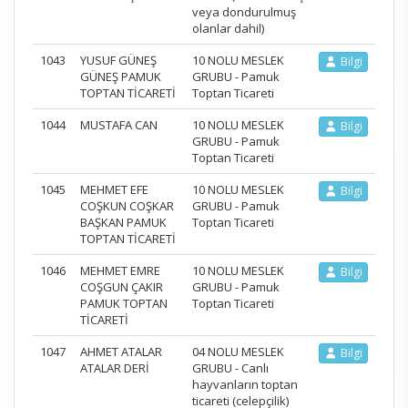
veya dondurulmuş
olanlar dahil)
1043
YUSUF GÜNEŞ
10 NOLU MESLEK
Bilgi
GÜNEŞ PAMUK
GRUBU - Pamuk
TOPTAN TİCARETİ
Toptan Ticareti
1044
MUSTAFA CAN
10 NOLU MESLEK
Bilgi
GRUBU - Pamuk
Toptan Ticareti
1045
MEHMET EFE
10 NOLU MESLEK
Bilgi
COŞKUN COŞKAR
GRUBU - Pamuk
BAŞKAN PAMUK
Toptan Ticareti
TOPTAN TİCARETİ
1046
MEHMET EMRE
10 NOLU MESLEK
Bilgi
COŞGUN ÇAKIR
GRUBU - Pamuk
PAMUK TOPTAN
Toptan Ticareti
TİCARETİ
1047
AHMET ATALAR
04 NOLU MESLEK
Bilgi
ATALAR DERİ
GRUBU - Canlı
hayvanların toptan
ticareti (celepçilik)