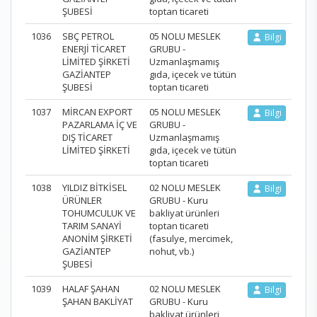
ŞUBESİ
toptan ticareti
1036
SBÇ PETROL
05 NOLU MESLEK
Bilgi
ENERJİ TİCARET
GRUBU -
LİMİTED ŞİRKETİ
Uzmanlaşmamış
GAZİANTEP
gıda, içecek ve tütün
ŞUBESİ
toptan ticareti
1037
MİRCAN EXPORT
05 NOLU MESLEK
Bilgi
PAZARLAMA İÇ VE
GRUBU -
DIŞ TİCARET
Uzmanlaşmamış
LİMİTED ŞİRKETİ
gıda, içecek ve tütün
toptan ticareti
1038
YILDIZ BİTKİSEL
02 NOLU MESLEK
Bilgi
ÜRÜNLER
GRUBU - Kuru
TOHUMCULUK VE
bakliyat ürünleri
TARIM SANAYİ
toptan ticareti
ANONİM ŞİRKETİ
(fasulye, mercimek,
GAZİANTEP
nohut, vb.)
ŞUBESİ
1039
HALAF ŞAHAN
02 NOLU MESLEK
Bilgi
ŞAHAN BAKLİYAT
GRUBU - Kuru
bakliyat ürünleri