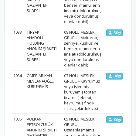
GAZİANTEP
benzeri mamullerin
ŞUBESİ
imalatı (doldurulmuş
veya dondurulmuş
olanlar dahil)
1033
TİRYAKİ
08 NOLU MESLEK
Bilgi
ANADOLU
GRUBU - Makarna,
HOLDİNG
şehriye, kuskus ve
ANONİM ŞİRKETİ
benzeri mamullerin
GAZİANTEP
imalatı (doldurulmuş
ŞUBESİ
veya dondurulmuş
olanlar dahil)
1034
ÖMER ARIKAN
07 NOLU MESLEK
Bilgi
MEVLANAOĞLU
GRUBU - Kavrulmuş
KURUYEMİŞ
veya işlenmiş
kuruyemiş toptan
ticareti (leblebi,
kavrulmuş fındık,
fıstık, çekirdek vb.)
1035
VOLKAN
05 NOLU MESLEK
Bilgi
PETROLCÜLÜK
GRUBU -
ANONİM ŞİRKETİ
Uzmanlaşmamış
GAZİANTEP
gıda, içecek ve tütün