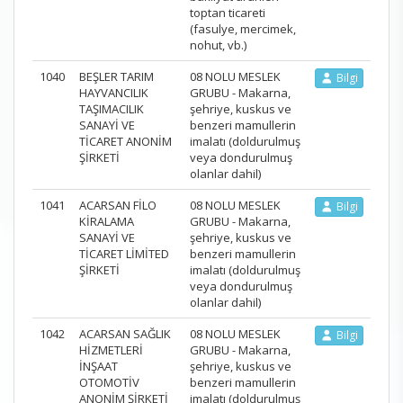
toptan ticareti
(fasulye, mercimek,
nohut, vb.)
1040
BEŞLER TARIM
08 NOLU MESLEK
Bilgi
HAYVANCILIK
GRUBU - Makarna,
TAŞIMACILIK
şehriye, kuskus ve
SANAYİ VE
benzeri mamullerin
TİCARET ANONİM
imalatı (doldurulmuş
ŞİRKETİ
veya dondurulmuş
olanlar dahil)
1041
ACARSAN FİLO
08 NOLU MESLEK
Bilgi
KİRALAMA
GRUBU - Makarna,
SANAYİ VE
şehriye, kuskus ve
TİCARET LİMİTED
benzeri mamullerin
ŞİRKETİ
imalatı (doldurulmuş
veya dondurulmuş
olanlar dahil)
1042
ACARSAN SAĞLIK
08 NOLU MESLEK
Bilgi
HİZMETLERİ
GRUBU - Makarna,
İNŞAAT
şehriye, kuskus ve
OTOMOTİV
benzeri mamullerin
ANONİM ŞİRKETİ
imalatı (doldurulmuş