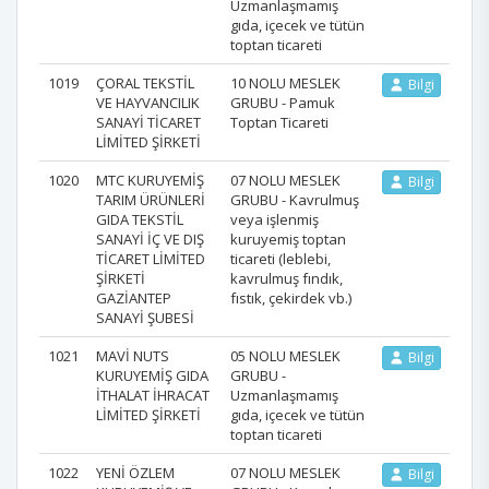
Uzmanlaşmamış
gıda, içecek ve tütün
toptan ticareti
1019
ÇORAL TEKSTİL
10 NOLU MESLEK
Bilgi
VE HAYVANCILIK
GRUBU - Pamuk
SANAYİ TİCARET
Toptan Ticareti
LİMİTED ŞİRKETİ
1020
MTC KURUYEMİŞ
07 NOLU MESLEK
Bilgi
TARIM ÜRÜNLERİ
GRUBU - Kavrulmuş
GIDA TEKSTİL
veya işlenmiş
SANAYİ İÇ VE DIŞ
kuruyemiş toptan
TİCARET LİMİTED
ticareti (leblebi,
ŞİRKETİ
kavrulmuş fındık,
GAZİANTEP
fıstık, çekirdek vb.)
SANAYİ ŞUBESİ
1021
MAVİ NUTS
05 NOLU MESLEK
Bilgi
KURUYEMİŞ GIDA
GRUBU -
İTHALAT İHRACAT
Uzmanlaşmamış
LİMİTED ŞİRKETİ
gıda, içecek ve tütün
toptan ticareti
1022
YENİ ÖZLEM
07 NOLU MESLEK
Bilgi