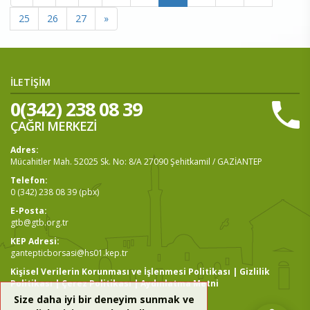
25
26
27
»
İLETİŞİM
0(342) 238 08 39
ÇAĞRI MERKEZİ
Adres:
Mücahitler Mah. 52025 Sk. No: 8/A 27090 Şehitkamil / GAZİANTEP
Telefon:
0 (342) 238 08 39 (pbx)
E-Posta:
gtb@gtb.org.tr
KEP Adresi:
gantepticborsasi@hs01.kep.tr
Kişisel Verilerin Korunması ve İşlenmesi Politikası
|
Gizlilik
Politikası
|
Çerez Politikası
|
Aydınlatma Metni
Size daha iyi bir deneyim sunmak ve