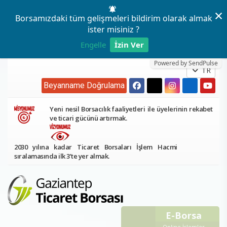
×
Borsamızdaki tüm gelişmeleri bildirim olarak almak
ister misiniz ?
Engelle
İzin Ver
Powered by SendPulse
TR
Beyanname Doğrulama
Yeni nesil Borsacılık faaliyetleri ile üyelerinin rekabet
ve ticari gücünü artırmak.
2030 yılına kadar Ticaret Borsaları İşlem Hacmi
sıralamasında ilk 3’te yer almak.
E-Borsa
Online İşlemler