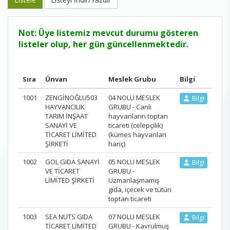
Not: Üye listemiz mevcut durumu gösteren
listeler olup, her gün güncellenmektedir.
Sıra
Ünvan
Meslek Grubu
Bilgi
1001
ZENGİNOĞLU503
04 NOLU MESLEK
Bilgi
HAYVANCILIK
GRUBU - Canlı
TARIM İNŞAAT
hayvanların toptan
SANAYİ VE
ticareti (celepçilik)
TİCARET LİMİTED
(kümes hayvanları
ŞİRKETİ
hariç)
1002
GOL GIDA SANAYİ
05 NOLU MESLEK
Bilgi
VE TİCARET
GRUBU -
LİMİTED ŞİRKETİ
Uzmanlaşmamış
gıda, içecek ve tütün
toptan ticareti
1003
SEA NUTS GIDA
07 NOLU MESLEK
Bilgi
TİCARET LİMİTED
GRUBU - Kavrulmuş