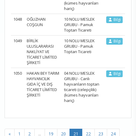
(kümes hayvanları
hariç)
1048
OĞUZHAN
10 NOLU MESLEK
Bilgi
COŞGUN
GRUBU - Pamuk
Toptan Ticareti
1049
BİRLİK
10 NOLU MESLEK
Bilgi
ULUSLARARASI
GRUBU - Pamuk
NAKLİYAT VE
Toptan Ticareti
TİCARET LİMİTED
ŞİRKETİ
1050
HAKAN BEY TARIM
04 NOLU MESLEK
Bilgi
HAYVANCILIK
GRUBU - Canlı
GIDA İÇ VE DIŞ
hayvanların toptan
TİCARET LİMİTED
ticareti (celepçilik)
ŞİRKETİ
(kümes hayvanları
hariç)
«
1
2
...
19
20
21
22
23
24