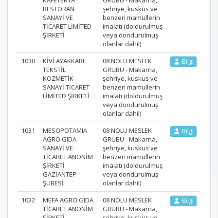
RESTORAN
şehriye, kuskus ve
SANAYİ VE
benzeri mamullerin
TİCARET LİMİTED
imalatı (doldurulmuş
ŞİRKETİ
veya dondurulmuş
olanlar dahil)
1030
KİVİ AYAKKABI
08 NOLU MESLEK
Bilgi
TEKSTİL
GRUBU - Makarna,
KOZMETİK
şehriye, kuskus ve
SANAYİ TİCARET
benzeri mamullerin
LİMİTED ŞİRKETİ
imalatı (doldurulmuş
veya dondurulmuş
olanlar dahil)
1031
MESOPOTAMIA
08 NOLU MESLEK
Bilgi
AGRO GIDA
GRUBU - Makarna,
SANAYİ VE
şehriye, kuskus ve
TİCARET ANONİM
benzeri mamullerin
ŞİRKETİ
imalatı (doldurulmuş
GAZİANTEP
veya dondurulmuş
ŞUBESİ
olanlar dahil)
1032
MEFA AGRO GIDA
08 NOLU MESLEK
Bilgi
TİCARET ANONİM
GRUBU - Makarna,
ŞİRKETİ
şehriye, kuskus ve