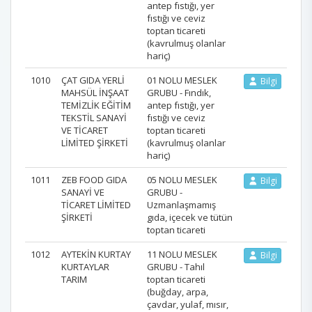
antep fıstığı, yer
fıstığı ve ceviz
toptan ticareti
(kavrulmuş olanlar
hariç)
1010
ÇAT GIDA YERLİ
01 NOLU MESLEK
Bilgi
MAHSÜL İNŞAAT
GRUBU - Fındık,
TEMİZLİK EĞİTİM
antep fıstığı, yer
TEKSTİL SANAYİ
fıstığı ve ceviz
VE TİCARET
toptan ticareti
LİMİTED ŞİRKETİ
(kavrulmuş olanlar
hariç)
1011
ZEB FOOD GIDA
05 NOLU MESLEK
Bilgi
SANAYİ VE
GRUBU -
TİCARET LİMİTED
Uzmanlaşmamış
ŞİRKETİ
gıda, içecek ve tütün
toptan ticareti
1012
AYTEKİN KURTAY
11 NOLU MESLEK
Bilgi
KURTAYLAR
GRUBU - Tahıl
TARIM
toptan ticareti
(buğday, arpa,
çavdar, yulaf, mısır,