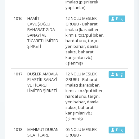
imalatı (pişirilerek
yapılanlar)
1016
HAMİT
12 NOLU MESLEK
Bilgi
ÇAVUŞOĞLU
GRUBU - Baharat
BAHARAT GIDA
imalatı (karabiber,
SANAYİ VE
kırmızı toz/pul biber,
TİCARET LİMİTED
hardal unu, tarçın,
ŞİRKETİ
yenibahar, damla
sakızı, baharat
karışımları vb.)
(işlenmiş)
1017
DÜŞLER AMBALAJ
12 NOLU MESLEK
Bilgi
PLASTİK SANAYİ
GRUBU - Baharat
VE TİCARET
imalatı (karabiber,
LİMİTED ŞİRKETİ
kırmızı toz/pul biber,
hardal unu, tarçın,
yenibahar, damla
sakızı, baharat
karışımları vb.)
(işlenmiş)
1018
MAHMUT DURAN
05 NOLU MESLEK
Bilgi
SILA TİCARET
GRUBU -