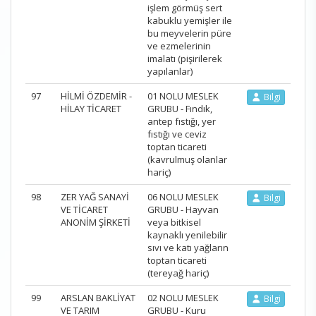
işlem görmüş sert
kabuklu yemişler ile
bu meyvelerin püre
ve ezmelerinin
imalatı (pişirilerek
yapılanlar)
97
HİLMİ ÖZDEMİR -
01 NOLU MESLEK
Bilgi
HİLAY TİCARET
GRUBU - Fındık,
antep fıstığı, yer
fıstığı ve ceviz
toptan ticareti
(kavrulmuş olanlar
hariç)
98
ZER YAĞ SANAYİ
06 NOLU MESLEK
Bilgi
VE TİCARET
GRUBU - Hayvan
ANONİM ŞİRKETİ
veya bitkisel
kaynaklı yenilebilir
sıvı ve katı yağların
toptan ticareti
(tereyağ hariç)
99
ARSLAN BAKLİYAT
02 NOLU MESLEK
Bilgi
VE TARIM
GRUBU - Kuru