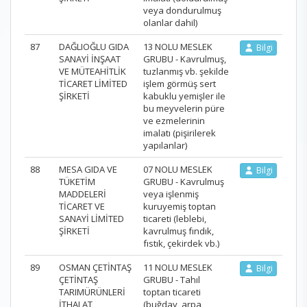
veya dondurulmuş
olanlar dahil)
87
DAĞLIOĞLU GIDA
13 NOLU MESLEK
Bilgi
SANAYİ İNŞAAT
GRUBU - Kavrulmuş,
VE MÜTEAHİTLİK
tuzlanmış vb. şekilde
TİCARET LİMİTED
işlem görmüş sert
ŞİRKETİ
kabuklu yemişler ile
bu meyvelerin püre
ve ezmelerinin
imalatı (pişirilerek
yapılanlar)
88
MESA GIDA VE
07 NOLU MESLEK
Bilgi
TÜKETİM
GRUBU - Kavrulmuş
MADDELERİ
veya işlenmiş
TİCARET VE
kuruyemiş toptan
SANAYİ LİMİTED
ticareti (leblebi,
ŞİRKETİ
kavrulmuş fındık,
fıstık, çekirdek vb.)
89
OSMAN ÇETİNTAŞ
11 NOLU MESLEK
Bilgi
ÇETİNTAŞ
GRUBU - Tahıl
TARIMÜRÜNLERİ
toptan ticareti
İTHALAT
(buğday, arpa,