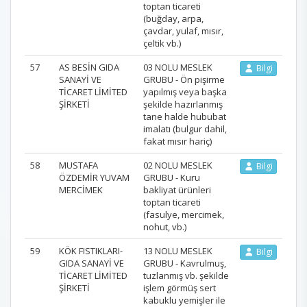
toptan ticareti
(buğday, arpa,
çavdar, yulaf, mısır,
çeltik vb.)
57
AS BESİN GIDA
03 NOLU MESLEK
Bilgi
SANAYİ VE
GRUBU - Ön pişirme
TİCARET LİMİTED
yapılmış veya başka
ŞİRKETİ
şekilde hazırlanmış
tane halde hububat
imalatı (bulgur dahil,
fakat mısır hariç)
58
MUSTAFA
02 NOLU MESLEK
Bilgi
ÖZDEMİR YUVAM
GRUBU - Kuru
MERCİMEK
bakliyat ürünleri
toptan ticareti
(fasulye, mercimek,
nohut, vb.)
59
KÖK FISTIKLARI-
13 NOLU MESLEK
Bilgi
GIDA SANAYİ VE
GRUBU - Kavrulmuş,
TİCARET LİMİTED
tuzlanmış vb. şekilde
ŞİRKETİ
işlem görmüş sert
kabuklu yemişler ile