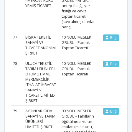
- MERCAN KURU
GRUBU - Fındık,
YEMİŞ TİCARET
antep fıstığı, yer
fıstığı ve ceviz
toptan ticareti
(kavrulmuş olanlar
hariç)
77
BİSKA TEKSTİL
10 NOLU MESLEK
Bilgi
SANAYİ VE
GRUBU - Pamuk
TİCARET ANONİM
Toptan Ticareti
ŞİRKETİ
78
ULUCA TEKSTİL
10 NOLU MESLEK
Bilgi
TARIM ÜRÜNLERİ
GRUBU - Pamuk
OTOMOTİV VE
Toptan Ticareti
MERMERCİLİK
İTHALAT İHRACAT
SANAYİ VE
TİCARET LİMİTED
ŞİRKETİ
79
AYDINLAR GIDA
09 NOLU MESLEK
Bilgi
SANAYİ VE TARIM
GRUBU - Tahılların
ÜRÜNLERİ
öğütülmesi ve un
LİMİTED ŞİRKETİ
imalatı (mısır unu,
kepek, razmol dahil,