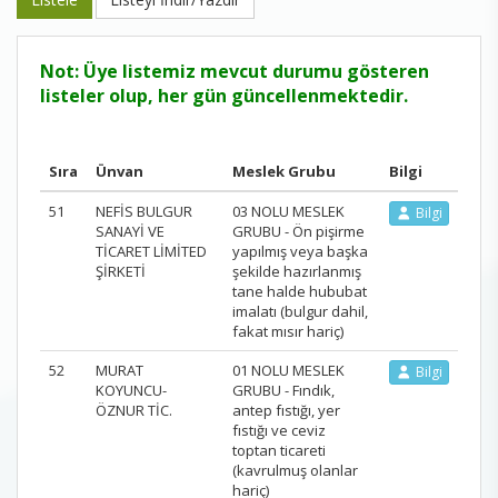
Not: Üye listemiz mevcut durumu gösteren
listeler olup, her gün güncellenmektedir.
Sıra
Ünvan
Meslek Grubu
Bilgi
51
NEFİS BULGUR
03 NOLU MESLEK
Bilgi
SANAYİ VE
GRUBU - Ön pişirme
TİCARET LİMİTED
yapılmış veya başka
ŞİRKETİ
şekilde hazırlanmış
tane halde hububat
imalatı (bulgur dahil,
fakat mısır hariç)
52
MURAT
01 NOLU MESLEK
Bilgi
KOYUNCU-
GRUBU - Fındık,
ÖZNUR TİC.
antep fıstığı, yer
fıstığı ve ceviz
toptan ticareti
(kavrulmuş olanlar
hariç)