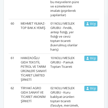
bu meyvelerin püre
ve ezmelerinin
imalatı (pişirilerek
yapılanlar)
60
MEHMET YILMAZ-
01 NOLU MESLEK
Bilgi
TOP BAK.K.YEMİŞ
GRUBU - Fındık,
antep fıstığı, yer
fıstığı ve ceviz
toptan ticareti
(kavrulmuş olanlar
hariç)
61
HAMZAOĞLU
10 NOLU MESLEK
Bilgi
GIDA TEKSTİL
GRUBU - Pamuk
PETROL VE TARIM
Toptan Ticareti
ÜRÜNLERİ SANAYİ
TİCARET LİMİTED
ŞİRKETİ
62
TİRYAKİ AGRO
02 NOLU MESLEK
Bilgi
GIDA SANAYİ VE
GRUBU - Kuru
TİCARET ANONİM
bakliyat ürünleri
ŞİRKETİ
toptan ticareti
(fasulye, mercimek,