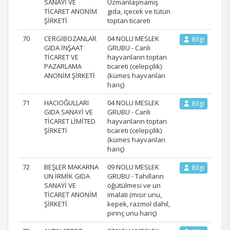
SANAYİ VE
Uzmanlaşmamış
TİCARET ANONİM
gıda, içecek ve tütün
ŞİRKETİ
toptan ticareti
70
CERGİBOZANLAR
04 NOLU MESLEK
Bilgi
GIDA İNŞAAT
GRUBU - Canlı
TİCARET VE
hayvanların toptan
PAZARLAMA
ticareti (celepçilik)
ANONİM ŞİRKETİ
(kümes hayvanları
hariç)
71
HACIOĞULLARI
04 NOLU MESLEK
Bilgi
GIDA SANAYİ VE
GRUBU - Canlı
TİCARET LİMİTED
hayvanların toptan
ŞİRKETİ
ticareti (celepçilik)
(kümes hayvanları
hariç)
72
BEŞLER MAKARNA
09 NOLU MESLEK
Bilgi
UN İRMİK GIDA
GRUBU - Tahılların
SANAYİ VE
öğütülmesi ve un
TİCARET ANONİM
imalatı (mısır unu,
ŞİRKETİ
kepek, razmol dahil,
pirinç unu hariç)