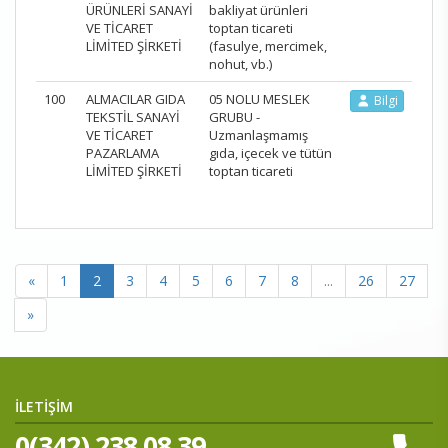
ÜRÜNLERİ SANAYİ
bakliyat ürünleri
VE TİCARET
toptan ticareti
LİMİTED ŞİRKETİ
(fasulye, mercimek,
nohut, vb.)
100
ALMACILAR GIDA
05 NOLU MESLEK
Bilgi
TEKSTİL SANAYİ
GRUBU -
VE TİCARET
Uzmanlaşmamış
PAZARLAMA
gıda, içecek ve tütün
LİMİTED ŞİRKETİ
toptan ticareti
«
1
2
3
4
5
6
7
8
...
26
27
»
İLETİŞİM
0(342) 238 08 39