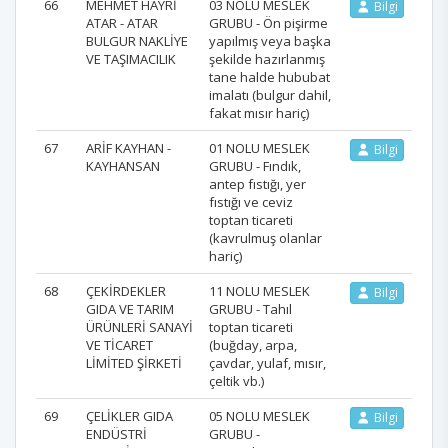
66
MEHMET HAYRİ
03 NOLU MESLEK
Bilgi
ATAR - ATAR
GRUBU - Ön pişirme
BULGUR NAKLİYE
yapılmış veya başka
VE TAŞIMACILIK
şekilde hazırlanmış
tane halde hububat
imalatı (bulgur dahil,
fakat mısır hariç)
67
ARİF KAYHAN -
01 NOLU MESLEK
Bilgi
KAYHANSAN
GRUBU - Fındık,
antep fıstığı, yer
fıstığı ve ceviz
toptan ticareti
(kavrulmuş olanlar
hariç)
68
ÇEKİRDEKLER
11 NOLU MESLEK
Bilgi
GIDA VE TARIM
GRUBU - Tahıl
ÜRÜNLERİ SANAYİ
toptan ticareti
VE TİCARET
(buğday, arpa,
LİMİTED ŞİRKETİ
çavdar, yulaf, mısır,
çeltik vb.)
69
ÇELİKLER GIDA
05 NOLU MESLEK
Bilgi
ENDÜSTRİ
GRUBU -