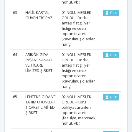
nohut, vb.)
63
HALİL KARTAL-
01 NOLU MESLEK
Bilgi
GÜVEN TİC.PAZ.
GRUBU - Fındık,
antep fıstığı, yer
fıstığı ve ceviz
toptan ticareti
(kavrulmuş olanlar
hariç)
64
ARIKÖK GIDA
01 NOLU MESLEK
Bilgi
İNŞAAT SANAYİ
GRUBU - Fındık,
VE TİCARET
antep fıstığı, yer
LİMİTED ŞİRKETİ
fıstığı ve ceviz
toptan ticareti
(kavrulmuş olanlar
hariç)
65
LENTEKS GIDA VE
02 NOLU MESLEK
Bilgi
TARIM ÜRÜNLERİ
GRUBU - Kuru
TİCARET LİMİTED
bakliyat ürünleri
ŞİRKETİ
toptan ticareti
(fasulye, mercimek,
nohut, vb.)