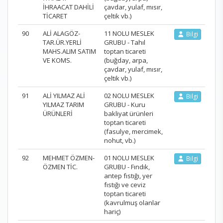
İHRAACAT DAHİLİ
çavdar, yulaf, mısır,
TİCARET
çeltik vb.)
90
ALİ ALAGÖZ-
11 NOLU MESLEK
Bilgi
TAR.ÜR.YERLİ
GRUBU - Tahıl
MAHS.ALIM SATIM
toptan ticareti
VE KOMS.
(buğday, arpa,
çavdar, yulaf, mısır,
çeltik vb.)
91
ALİ YILMAZ ALİ
02 NOLU MESLEK
Bilgi
YILMAZ TARIM
GRUBU - Kuru
ÜRÜNLERİ
bakliyat ürünleri
toptan ticareti
(fasulye, mercimek,
nohut, vb.)
92
MEHMET ÖZMEN-
01 NOLU MESLEK
Bilgi
ÖZMEN TİC.
GRUBU - Fındık,
antep fıstığı, yer
fıstığı ve ceviz
toptan ticareti
(kavrulmuş olanlar
hariç)