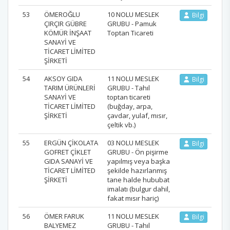
53
ÖMEROĞLU
10 NOLU MESLEK
Bilgi
ÇIRÇIR GÜBRE
GRUBU - Pamuk
KÖMÜR İNŞAAT
Toptan Ticareti
SANAYİ VE
TİCARET LİMİTED
ŞİRKETİ
54
AKSOY GIDA
11 NOLU MESLEK
Bilgi
TARIM ÜRÜNLERİ
GRUBU - Tahıl
SANAYİ VE
toptan ticareti
TİCARET LİMİTED
(buğday, arpa,
ŞİRKETİ
çavdar, yulaf, mısır,
çeltik vb.)
55
ERGÜN ÇİKOLATA
03 NOLU MESLEK
Bilgi
GOFRET ÇİKLET
GRUBU - Ön pişirme
GIDA SANAYİ VE
yapılmış veya başka
TİCARET LİMİTED
şekilde hazırlanmış
ŞİRKETİ
tane halde hububat
imalatı (bulgur dahil,
fakat mısır hariç)
56
ÖMER FARUK
11 NOLU MESLEK
Bilgi
BALYEMEZ
GRUBU - Tahıl