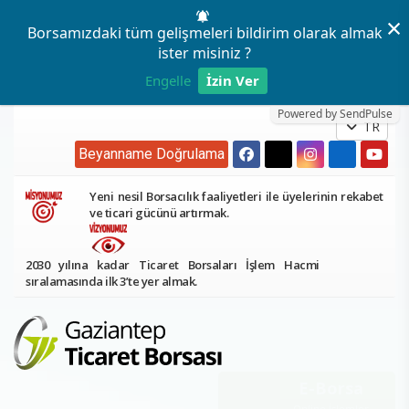
×
Borsamızdaki tüm gelişmeleri bildirim olarak almak
ister misiniz ?
Engelle
İzin Ver
Powered by SendPulse
TR
Beyanname Doğrulama
Yeni nesil Borsacılık faaliyetleri ile üyelerinin rekabet
ve ticari gücünü artırmak.
2030 yılına kadar Ticaret Borsaları İşlem Hacmi
sıralamasında ilk 3’te yer almak.
E-Borsa
Online İşlemler