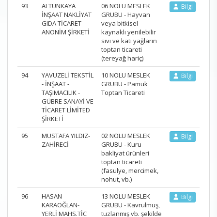
93
ALTUNKAYA
06 NOLU MESLEK
Bilgi
İNŞAAT NAKLİYAT
GRUBU - Hayvan
GIDA TİCARET
veya bitkisel
ANONİM ŞİRKETİ
kaynaklı yenilebilir
sıvı ve katı yağların
toptan ticareti
(tereyağ hariç)
94
YAVUZELİ TEKSTİL
10 NOLU MESLEK
Bilgi
- İNŞAAT -
GRUBU - Pamuk
TAŞIMACILIK -
Toptan Ticareti
GÜBRE SANAYİ VE
TİCARET LİMİTED
ŞİRKETİ
95
MUSTAFA YILDIZ-
02 NOLU MESLEK
Bilgi
ZAHİRECİ
GRUBU - Kuru
bakliyat ürünleri
toptan ticareti
(fasulye, mercimek,
nohut, vb.)
96
HASAN
13 NOLU MESLEK
Bilgi
KARAOĞLAN-
GRUBU - Kavrulmuş,
YERLİ MAHS.TİC
tuzlanmış vb. şekilde