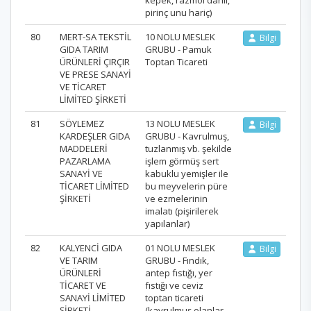
pirinç unu hariç)
80
MERT-SA TEKSTİL
10 NOLU MESLEK
Bilgi
GIDA TARIM
GRUBU - Pamuk
ÜRÜNLERİ ÇIRÇIR
Toptan Ticareti
VE PRESE SANAYİ
VE TİCARET
LİMİTED ŞİRKETİ
81
SÖYLEMEZ
13 NOLU MESLEK
Bilgi
KARDEŞLER GIDA
GRUBU - Kavrulmuş,
MADDELERİ
tuzlanmış vb. şekilde
PAZARLAMA
işlem görmüş sert
SANAYİ VE
kabuklu yemişler ile
TİCARET LİMİTED
bu meyvelerin püre
ŞİRKETİ
ve ezmelerinin
imalatı (pişirilerek
yapılanlar)
82
KALYENCİ GIDA
01 NOLU MESLEK
Bilgi
VE TARIM
GRUBU - Fındık,
ÜRÜNLERİ
antep fıstığı, yer
TİCARET VE
fıstığı ve ceviz
SANAYİ LİMİTED
toptan ticareti
ŞİRKETİ
(kavrulmuş olanlar