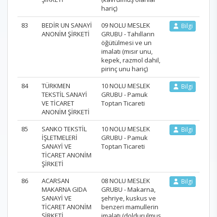
hariç)
83
BEDİR UN SANAYİ
09 NOLU MESLEK
Bilgi
ANONİM ŞİRKETİ
GRUBU - Tahılların
öğütülmesi ve un
imalatı (mısır unu,
kepek, razmol dahil,
pirinç unu hariç)
84
TÜRKMEN
10 NOLU MESLEK
Bilgi
TEKSTİL SANAYİ
GRUBU - Pamuk
VE TİCARET
Toptan Ticareti
ANONİM ŞİRKETİ
85
SANKO TEKSTİL
10 NOLU MESLEK
Bilgi
İŞLETMELERİ
GRUBU - Pamuk
SANAYİ VE
Toptan Ticareti
TİCARET ANONİM
ŞİRKETİ
86
ACARSAN
08 NOLU MESLEK
Bilgi
MAKARNA GIDA
GRUBU - Makarna,
SANAYİ VE
şehriye, kuskus ve
TİCARET ANONİM
benzeri mamullerin
ŞİRKETİ
imalatı (doldurulmuş