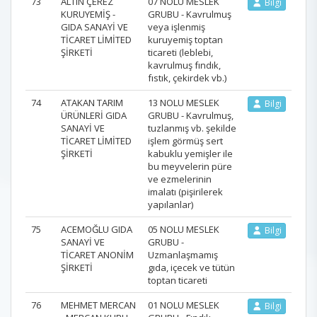
73
ALTIN ÇEREZ
07 NOLU MESLEK
Bilgi
KURUYEMİŞ -
GRUBU - Kavrulmuş
GIDA SANAYİ VE
veya işlenmiş
TİCARET LİMİTED
kuruyemiş toptan
ŞİRKETİ
ticareti (leblebi,
kavrulmuş fındık,
fıstık, çekirdek vb.)
74
ATAKAN TARIM
13 NOLU MESLEK
Bilgi
ÜRÜNLERİ GIDA
GRUBU - Kavrulmuş,
SANAYİ VE
tuzlanmış vb. şekilde
TİCARET LİMİTED
işlem görmüş sert
ŞİRKETİ
kabuklu yemişler ile
bu meyvelerin püre
ve ezmelerinin
imalatı (pişirilerek
yapılanlar)
75
ACEMOĞLU GIDA
05 NOLU MESLEK
Bilgi
SANAYİ VE
GRUBU -
TİCARET ANONİM
Uzmanlaşmamış
ŞİRKETİ
gıda, içecek ve tütün
toptan ticareti
76
MEHMET MERCAN
01 NOLU MESLEK
Bilgi