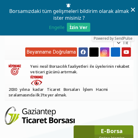
×
Borsamızdaki tüm gelişmeleri bildirim olarak almak
ister misiniz ?
Engelle
İzin Ver
Powered by SendPulse
TR
Beyanname Doğrulama
Yeni nesil Borsacılık faaliyetleri ile üyelerinin rekabet
ve ticari gücünü artırmak.
2030 yılına kadar Ticaret Borsaları İşlem Hacmi
sıralamasında ilk 3’te yer almak.
E-Borsa
Online İşlemler