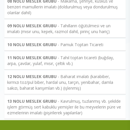
08 NOLU MESLEK GRUBU
- Makarna, şehriye, kuskus ve
benzeri mamullerin imalatı (doldurulmuş veya dondurulmuş
olanlar dahil)
09 NOLU MESLEK GRUBU
- Tahılların öğütülmesi ve un
imalatı (mısır unu, kepek, razmol dahil, pirinç unu hariç)
10 NOLU MESLEK GRUBU
- Pamuk Toptan Ticareti
11 NOLU MESLEK GRUBU
- Tahıl toptan ticareti (buğday,
arpa, çavdar, yulaf, mısır, çeltik vb.)
12 NOLU MESLEK GRUBU
- Baharat imalatı (karabiber,
kırmızı toz/pul biber, hardal unu, tarçın, yenibahar, damla
sakızı, baharat karışımları vb.) (işlenmiş)
13 NOLU MESLEK GRUBU
- Kavrulmuş, tuzlanmış vb. şekilde
işlem görmüş sert kabuklu yemişler ile bu meyvelerin püre ve
ezmelerinin imalatı (pişirilerek yapılanlar)