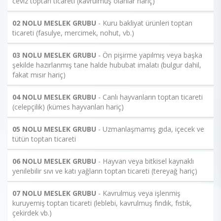
ceviz toptan ticareti (kavrulmuş olanlar hariç)
02 NOLU MESLEK GRUBU
- Kuru bakliyat ürünleri toptan
ticareti (fasulye, mercimek, nohut, vb.)
03 NOLU MESLEK GRUBU
- Ön pişirme yapılmış veya başka
şekilde hazırlanmış tane halde hububat imalatı (bulgur dahil,
fakat mısır hariç)
04 NOLU MESLEK GRUBU
- Canlı hayvanların toptan ticareti
(celepçilik) (kümes hayvanları hariç)
05 NOLU MESLEK GRUBU
- Uzmanlaşmamış gıda, içecek ve
tütün toptan ticareti
06 NOLU MESLEK GRUBU
- Hayvan veya bitkisel kaynaklı
yenilebilir sıvı ve katı yağların toptan ticareti (tereyağ hariç)
07 NOLU MESLEK GRUBU
- Kavrulmuş veya işlenmiş
kuruyemiş toptan ticareti (leblebi, kavrulmuş fındık, fıstık,
çekirdek vb.)