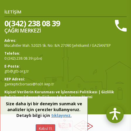
İLETİŞİM
0(342) 238 08 39
ÇAĞRI MERKEZİ
Adres:
Mücahitler Mah. 52025 Sk. No: 8/A 27090 Şehitkamil / GAZİANTEP
Telefon:
0 (342) 238 08 39 (pbx)
E-Posta:
gtb@gtb.org.tr
KEP Adresi:
gantepticborsasi@hs01.kep.tr
Kişisel Verilerin Korunması ve İşlenmesi Politikası
|
Gizlilik
Politikası
|
Çerez Politikası
|
Aydınlatma Metni
Size daha iyi bir deneyim sunmak ve
analizler için çerezler kullanıyoruz.
Detaylı bilgi için
tıklayınız.
Kabul Et