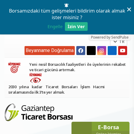
×
Borsamızdaki tüm gelişmeleri bildirim olarak almak
ister misiniz ?
Engelle
İzin Ver
Powered by SendPulse
TR
Beyanname Doğrulama
Yeni nesil Borsacılık faaliyetleri ile üyelerinin rekabet
ve ticari gücünü artırmak.
2030 yılına kadar Ticaret Borsaları İşlem Hacmi
sıralamasında ilk 3’te yer almak.
E-Borsa
Online İşlemler