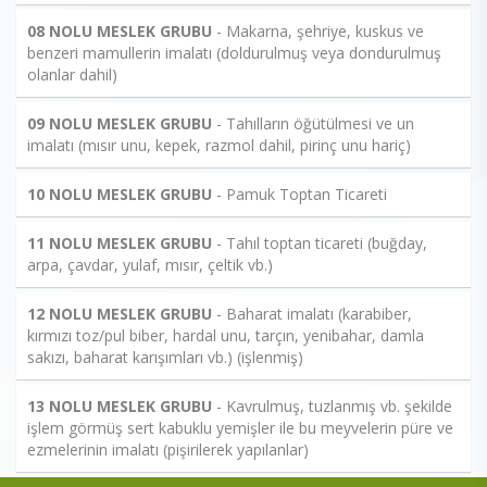
08 NOLU MESLEK GRUBU
- Makarna, şehriye, kuskus ve
benzeri mamullerin imalatı (doldurulmuş veya dondurulmuş
olanlar dahil)
09 NOLU MESLEK GRUBU
- Tahılların öğütülmesi ve un
imalatı (mısır unu, kepek, razmol dahil, pirinç unu hariç)
10 NOLU MESLEK GRUBU
- Pamuk Toptan Ticareti
11 NOLU MESLEK GRUBU
- Tahıl toptan ticareti (buğday,
arpa, çavdar, yulaf, mısır, çeltik vb.)
12 NOLU MESLEK GRUBU
- Baharat imalatı (karabiber,
kırmızı toz/pul biber, hardal unu, tarçın, yenibahar, damla
sakızı, baharat karışımları vb.) (işlenmiş)
13 NOLU MESLEK GRUBU
- Kavrulmuş, tuzlanmış vb. şekilde
işlem görmüş sert kabuklu yemişler ile bu meyvelerin püre ve
ezmelerinin imalatı (pişirilerek yapılanlar)