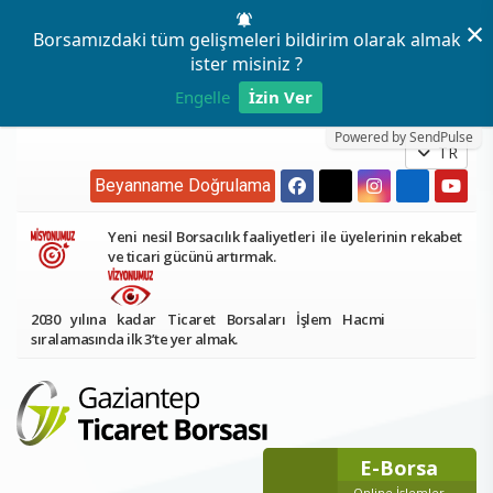
×
Borsamızdaki tüm gelişmeleri bildirim olarak almak
ister misiniz ?
Engelle
İzin Ver
Powered by SendPulse
TR
Beyanname Doğrulama
Yeni nesil Borsacılık faaliyetleri ile üyelerinin rekabet
ve ticari gücünü artırmak.
2030 yılına kadar Ticaret Borsaları İşlem Hacmi
sıralamasında ilk 3’te yer almak.
E-Borsa
Online İşlemler