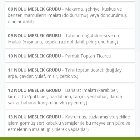
08 NOLU MESLEK GRUBU
- Makarna, şehriye, kuskus ve
benzeri mamullerin imalatı (doldurulmuş veya dondurulmuş
olanlar dahil)
09 NOLU MESLEK GRUBU
- Tahılların öğütülmesi ve un
imalatı (mısır unu, kepek, razmol dahil, pirinç unu hariç)
10 NOLU MESLEK GRUBU
- Pamuk Toptan Ticareti
11 NOLU MESLEK GRUBU
- Tahıl toptan ticareti (buğday,
arpa, çavdar, yulaf, mısır, çeltik vb.)
12 NOLU MESLEK GRUBU
- Baharat imalatı (karabiber,
kırmızı toz/pul biber, hardal unu, tarçın, yenibahar, damla
sakızı, baharat karışımları vb.) (işlenmiş)
13 NOLU MESLEK GRUBU
- Kavrulmuş, tuzlanmış vb. şekilde
işlem görmüş sert kabuklu yemişler ile bu meyvelerin püre ve
ezmelerinin imalatı (pişirilerek yapılanlar)