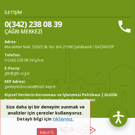
İLETİŞİM
0(342) 238 08 39
ÇAĞRI MERKEZİ
Adres:
Mücahitler Mah. 52025 Sk. No: 8/A 27090 Şehitkamil / GAZİANTEP
Telefon:
0 (342) 238 08 39 (pbx)
E-Posta:
gtb@gtb.org.tr
KEP Adresi:
gantepticborsasi@hs01.kep.tr
Kişisel Verilerin Korunması ve İşlenmesi Politikası
|
Gizlilik
Politikası
|
Çerez Politikası
|
Aydınlatma Metni
Size daha iyi bir deneyim sunmak ve
analizler için çerezler kullanıyoruz.
Detaylı bilgi için
tıklayınız.
Kabul Et