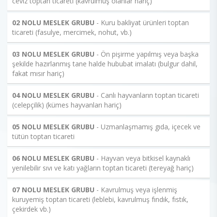
ceviz toptan ticareti (kavrulmuş olanlar hariç)
02 NOLU MESLEK GRUBU
- Kuru bakliyat ürünleri toptan
ticareti (fasulye, mercimek, nohut, vb.)
03 NOLU MESLEK GRUBU
- Ön pişirme yapılmış veya başka
şekilde hazırlanmış tane halde hububat imalatı (bulgur dahil,
fakat mısır hariç)
04 NOLU MESLEK GRUBU
- Canlı hayvanların toptan ticareti
(celepçilik) (kümes hayvanları hariç)
05 NOLU MESLEK GRUBU
- Uzmanlaşmamış gıda, içecek ve
tütün toptan ticareti
06 NOLU MESLEK GRUBU
- Hayvan veya bitkisel kaynaklı
yenilebilir sıvı ve katı yağların toptan ticareti (tereyağ hariç)
07 NOLU MESLEK GRUBU
- Kavrulmuş veya işlenmiş
kuruyemiş toptan ticareti (leblebi, kavrulmuş fındık, fıstık,
çekirdek vb.)