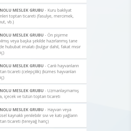
 NOLU MESLEK GRUBU
- Kuru bakliyat
nleri toptan ticareti (fasulye, mercimek,
ut, vb.)
 NOLU MESLEK GRUBU
- Ön pişirme
ılmış veya başka şekilde hazırlanmış tane
de hububat imalatı (bulgur dahil, fakat mısır
iç)
 NOLU MESLEK GRUBU
- Canlı hayvanların
tan ticareti (celepçilik) (kümes hayvanları
iç)
 NOLU MESLEK GRUBU
- Uzmanlaşmamış
a, içecek ve tütün toptan ticareti
 NOLU MESLEK GRUBU
- Hayvan veya
kisel kaynaklı yenilebilir sıvı ve katı yağların
tan ticareti (tereyağ hariç)