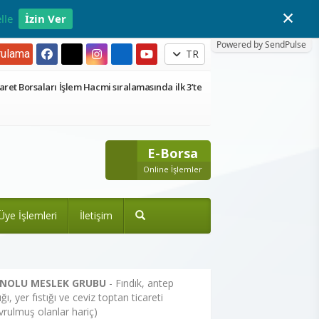
×
lle
İzin Ver
Powered by SendPulse
ulama
TR
aret Borsaları İşlem Hacmi sıralamasında ilk 3’te
E-Borsa
Online İşlemler
Üye İşlemleri
İletişim
 NOLU MESLEK GRUBU
- Fındık, antep
tığı, yer fıstığı ve ceviz toptan ticareti
vrulmuş olanlar hariç)