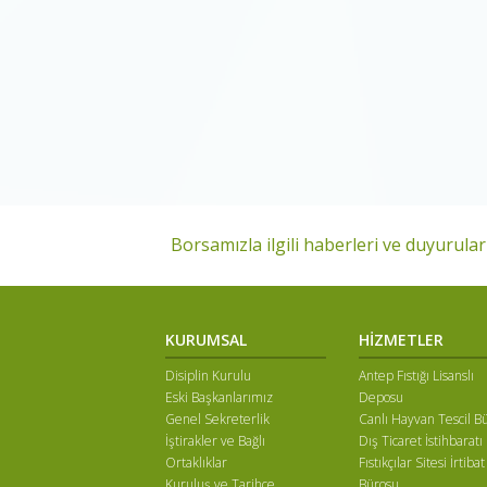
Borsamızla ilgili haberleri ve duyuruları
KURUMSAL
HİZMETLER
Disiplin Kurulu
Antep Fıstığı Lisanslı
Eski Başkanlarımız
Deposu
Genel Sekreterlik
Canlı Hayvan Tescil B
İştirakler ve Bağlı
Dış Ticaret İstihbaratı
Ortaklıklar
Fıstıkçılar Sitesi İrtibat
Kuruluş ve Tarihçe
Bürosu