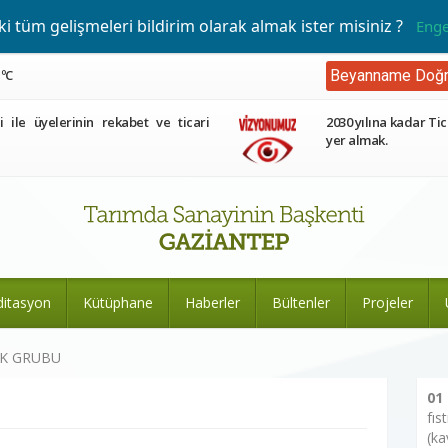
 tüm gelişmeleri bildirim olarak almak ister misiniz ?
Enge
 ºC
Beyanname Doğr
ri ile üyelerinin rekabet ve ticari
2030 yılına kadar Tic
yer almak.
ditasyon
Kütüphane
Haberler
Bültenler
Projeler
EK GRUBU
01
fıs
(ka