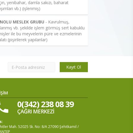
çın, yenibahar, damla sakızı, baharat
ışımları vb.) (işlenmiş)
 NOLU MESLEK GRUBU
- Kavrulmuş,
lanmış vb. şekilde işlem görmüş sert kabuklu
işler ile bu meyvelerin püre ve ezmelerinin
latı (pişirilerek yapılanlar)
Kayıt Ol
İŞİM
0(342) 238 08 39
ÇAĞRI MERKEZİ
s:
itler Mah. 52025 Sk. No: 8/A 27090 Şehitkamil /
ANTEP