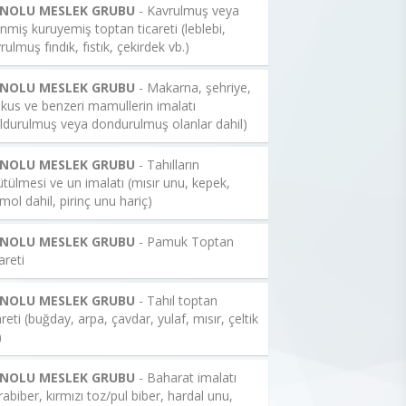
 NOLU MESLEK GRUBU
- Kavrulmuş veya
enmiş kuruyemiş toptan ticareti (leblebi,
rulmuş fındık, fıstık, çekirdek vb.)
 NOLU MESLEK GRUBU
- Makarna, şehriye,
kus ve benzeri mamullerin imalatı
ldurulmuş veya dondurulmuş olanlar dahil)
 NOLU MESLEK GRUBU
- Tahılların
tülmesi ve un imalatı (mısır unu, kepek,
mol dahil, pirinç unu hariç)
 NOLU MESLEK GRUBU
- Pamuk Toptan
areti
 NOLU MESLEK GRUBU
- Tahıl toptan
areti (buğday, arpa, çavdar, yulaf, mısır, çeltik
)
 NOLU MESLEK GRUBU
- Baharat imalatı
rabiber, kırmızı toz/pul biber, hardal unu,