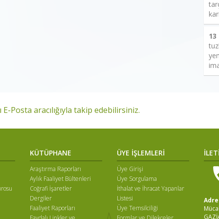
tar
kar
13
tuz
yem
ima
 E-Posta aracılığıyla takip edebilirsiniz.
KÜTÜPHANE
ÜYE İŞLEMLERİ
İLET
Araştırma Raporları
Üye Girişi
Aylık Faaliyet Bültenleri
Üye Sorgulama
ürosu
Coğrafi İşaretler
İthalat ve İhracat Yapanlar
Dergiler
Listesi
Adre
Faaliyet Raporları
Üye Temsilciliği
Mücah
GAZİ
Faydalı Linkler ve
Formlar ve Dilekçeler