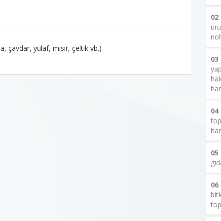
02
ürü
noh
, çavdar, yulaf, mısır, çeltik vb.)
03
yap
hal
har
04
top
har
05
gıd
06
bit
top