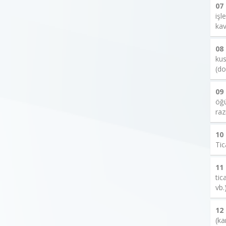
07
işl
kav
08
kus
(do
09
öğü
raz
10
Tic
11
tic
vb.
12
(ka