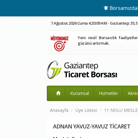
Borsamızdaki
7 Ağustos 2026 Cuma 4:20:09 AM - Gaziantep: 35,5
Yeni nesil Borsacılık faaliyetle
gücünü artırmak.
Kurumsal
Hizmetler
Akre
Anasayfa
Üye Listesi
11 NOLU MESL
ADNAN YAVUZ-YAVUZ TİCARET