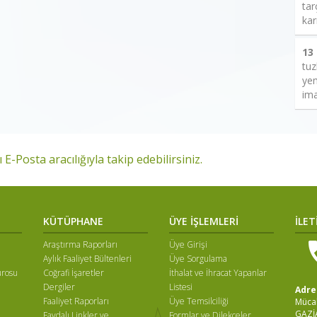
tar
kar
13
tuz
yem
ima
 E-Posta aracılığıyla takip edebilirsiniz.
KÜTÜPHANE
ÜYE İŞLEMLERİ
İLET
Araştırma Raporları
Üye Girişi
Aylık Faaliyet Bültenleri
Üye Sorgulama
ürosu
Coğrafi İşaretler
İthalat ve İhracat Yapanlar
Dergiler
Listesi
Adre
Faaliyet Raporları
Üye Temsilciliği
Mücah
GAZİ
Faydalı Linkler ve
Formlar ve Dilekçeler