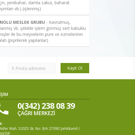
çın, yenibahar, damla sakızı, baharat
ışımları vb.) (işlenmiş)
 NOLU MESLEK GRUBU
- Kavrulmuş,
lanmış vb. şekilde işlem görmüş sert kabuklu
işler ile bu meyvelerin püre ve ezmelerinin
latı (pişirilerek yapılanlar)
Kayıt Ol
İŞİM
0(342) 238 08 39
ÇAĞRI MERKEZİ
s:
itler Mah. 52025 Sk. No: 8/A 27090 Şehitkamil /
ANTEP