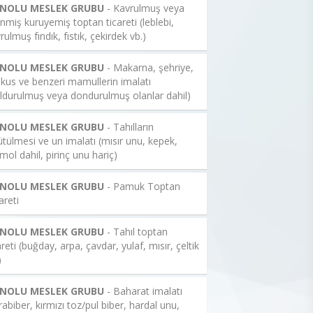
 NOLU MESLEK GRUBU
- Kavrulmuş veya
enmiş kuruyemiş toptan ticareti (leblebi,
rulmuş fındık, fıstık, çekirdek vb.)
 NOLU MESLEK GRUBU
- Makarna, şehriye,
kus ve benzeri mamullerin imalatı
ldurulmuş veya dondurulmuş olanlar dahil)
 NOLU MESLEK GRUBU
- Tahılların
tülmesi ve un imalatı (mısır unu, kepek,
mol dahil, pirinç unu hariç)
 NOLU MESLEK GRUBU
- Pamuk Toptan
areti
 NOLU MESLEK GRUBU
- Tahıl toptan
areti (buğday, arpa, çavdar, yulaf, mısır, çeltik
)
 NOLU MESLEK GRUBU
- Baharat imalatı
rabiber, kırmızı toz/pul biber, hardal unu,