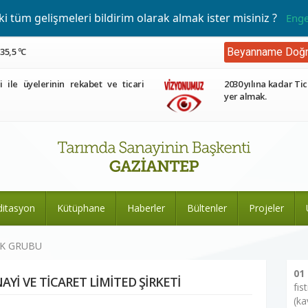
 tüm gelişmeleri bildirim olarak almak ister misiniz ?
Enge
35,5 ºC
Beyanname Doğr
ri ile üyelerinin rekabet ve ticari
2030 yılına kadar Tic
yer almak.
ditasyon
Kütüphane
Haberler
Bültenler
Projeler
EK GRUBU
01
Yİ VE TİCARET LİMİTED ŞİRKETİ
fıs
(ka