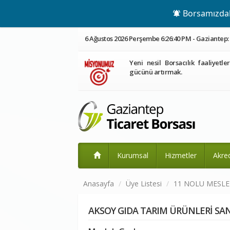
Borsamızdaki
6 Ağustos 2026 Perşembe 6:26:40 PM - Gaziantep: 
Yeni nesil Borsacılık faaliyetle
gücünü artırmak.
Kurumsal
Hizmetler
Akre
Anasayfa
Üye Listesi
11 NOLU MESL
AKSOY GIDA TARIM ÜRÜNLERİ SANA