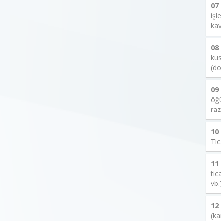
07
işl
kav
08
kus
(do
09
öğü
raz
10
Tic
11
tic
vb.
12
(ka