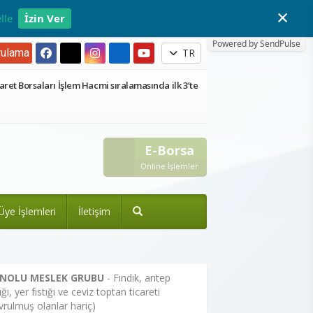
×
lle
İzin Ver
Powered by SendPulse
ulama
TR
aret Borsaları İşlem Hacmi sıralamasında ilk 3’te
E-Borsa
Online İşlemler
Üye İşlemleri
İletişim
 NOLU MESLEK GRUBU
- Fındık, antep
tığı, yer fıstığı ve ceviz toptan ticareti
vrulmuş olanlar hariç)