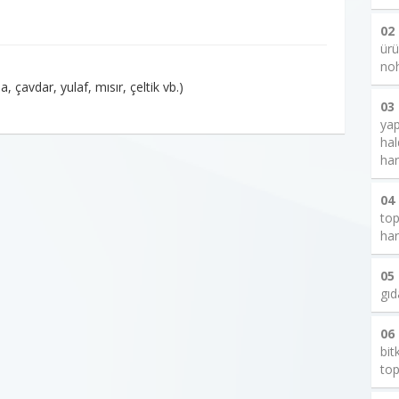
02
ürü
noh
, çavdar, yulaf, mısır, çeltik vb.)
03
yap
hal
har
04
top
har
05
gıd
06
bit
top