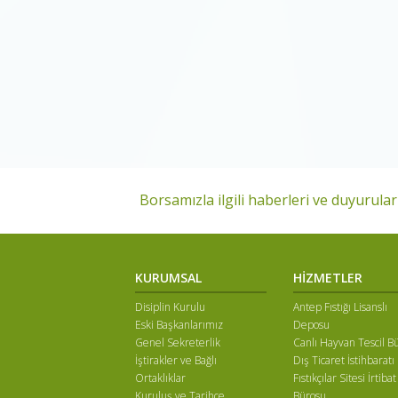
Borsamızla ilgili haberleri ve duyuruları
KURUMSAL
HİZMETLER
Disiplin Kurulu
Antep Fıstığı Lisanslı
Eski Başkanlarımız
Deposu
Genel Sekreterlik
Canlı Hayvan Tescil B
İştirakler ve Bağlı
Dış Ticaret İstihbaratı
Ortaklıklar
Fıstıkçılar Sitesi İrtibat
Kuruluş ve Tarihçe
Bürosu