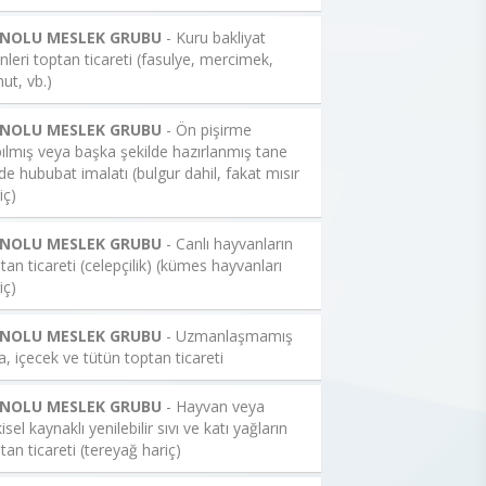
 NOLU MESLEK GRUBU
- Kuru bakliyat
nleri toptan ticareti (fasulye, mercimek,
ut, vb.)
 NOLU MESLEK GRUBU
- Ön pişirme
ılmış veya başka şekilde hazırlanmış tane
de hububat imalatı (bulgur dahil, fakat mısır
iç)
 NOLU MESLEK GRUBU
- Canlı hayvanların
tan ticareti (celepçilik) (kümes hayvanları
iç)
 NOLU MESLEK GRUBU
- Uzmanlaşmamış
a, içecek ve tütün toptan ticareti
 NOLU MESLEK GRUBU
- Hayvan veya
kisel kaynaklı yenilebilir sıvı ve katı yağların
tan ticareti (tereyağ hariç)