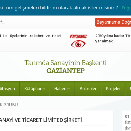
 tüm gelişmeleri bildirim olarak almak ister misiniz ?
Enge
 ºC
Beyanname Doğr
ri ile üyelerinin rekabet ve ticari
2030 yılına kadar Tic
yer almak.
ditasyon
Kütüphane
Haberler
Bültenler
Projeler
EK GRUBU
01
ANAYİ VE TİCARET LİMİTED ŞİRKETİ
fıs
(ka