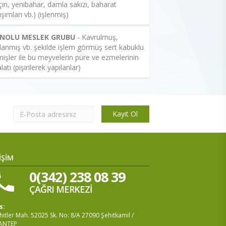
çın, yenibahar, damla sakızı, baharat
ışımları vb.) (işlenmiş)
 NOLU MESLEK GRUBU
- Kavrulmuş,
lanmış vb. şekilde işlem görmüş sert kabuklu
işler ile bu meyvelerin püre ve ezmelerinin
latı (pişirilerek yapılanlar)
Kayıt Ol
İŞİM
0(342) 238 08 39
ÇAĞRI MERKEZİ
s:
itler Mah. 52025 Sk. No: 8/A 27090 Şehitkamil /
ANTEP