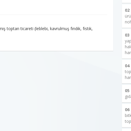
02
ürü
noh
 toptan ticareti (leblebi, kavrulmuş fındık, fıstık,
03
yap
hal
har
04
top
har
05
gıd
06
bit
top