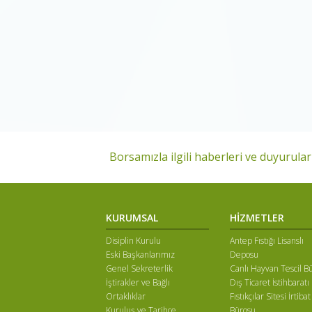
Borsamızla ilgili haberleri ve duyuruları
KURUMSAL
HİZMETLER
Disiplin Kurulu
Antep Fıstığı Lisanslı
Eski Başkanlarımız
Deposu
Genel Sekreterlik
Canlı Hayvan Tescil B
İştirakler ve Bağlı
Dış Ticaret İstihbaratı
Ortaklıklar
Fıstıkçılar Sitesi İrtibat
Kuruluş ve Tarihçe
Bürosu