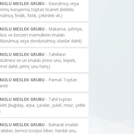
 NOLU MESLEK GRUBU
- Kavrulmuş veya
enmiş kuruyemiş toptan ticareti (leblebi,
rulmuş fındık, fıstık, çekirdek vb.)
 NOLU MESLEK GRUBU
- Makarna, şehriye,
kus ve benzeri mamullerin imalatı
ldurulmuş veya dondurulmuş olanlar dahil)
 NOLU MESLEK GRUBU
- Tahılların
tülmesi ve un imalatı (mısır unu, kepek,
mol dahil, pirinç unu hariç)
 NOLU MESLEK GRUBU
- Pamuk Toptan
areti
 NOLU MESLEK GRUBU
- Tahıl toptan
areti (buğday, arpa, çavdar, yulaf, mısır, çeltik
)
 NOLU MESLEK GRUBU
- Baharat imalatı
rabiber, kırmızı toz/pul biber, hardal unu,