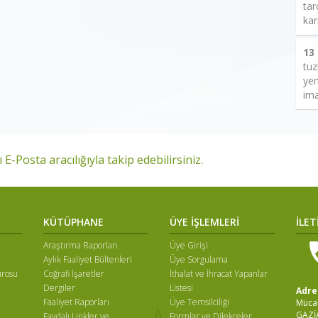
tar
kar
13
tuz
yem
ima
 E-Posta aracılığıyla takip edebilirsiniz.
KÜTÜPHANE
ÜYE İŞLEMLERİ
İLET
Araştırma Raporları
Üye Girişi
Aylık Faaliyet Bültenleri
Üye Sorgulama
ürosu
Coğrafi İşaretler
İthalat ve İhracat Yapanlar
Dergiler
Listesi
Adre
Faaliyet Raporları
Üye Temsilciliği
Mücah
GAZİ
Faydalı Linkler ve
Formlar ve Dilekçeler