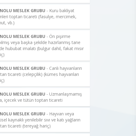
 NOLU MESLEK GRUBU
- Kuru bakliyat
nleri toptan ticareti (fasulye, mercimek,
ut, vb.)
 NOLU MESLEK GRUBU
- Ön pişirme
ılmış veya başka şekilde hazırlanmış tane
de hububat imalatı (bulgur dahil, fakat mısır
iç)
 NOLU MESLEK GRUBU
- Canlı hayvanların
tan ticareti (celepçilik) (kümes hayvanları
iç)
 NOLU MESLEK GRUBU
- Uzmanlaşmamış
a, içecek ve tütün toptan ticareti
 NOLU MESLEK GRUBU
- Hayvan veya
kisel kaynaklı yenilebilir sıvı ve katı yağların
tan ticareti (tereyağ hariç)