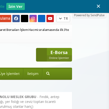
×
lle
İzin Ver
Powered by SendPulse
ulama
TR
aret Borsaları İşlem Hacmi sıralamasında ilk 3’te
E-Borsa
Online İşlemler
Üye İşlemleri
İletişim
 NOLU MESLEK GRUBU
- Fındık, antep
tığı, yer fıstığı ve ceviz toptan ticareti
vrulmuş olanlar hariç)