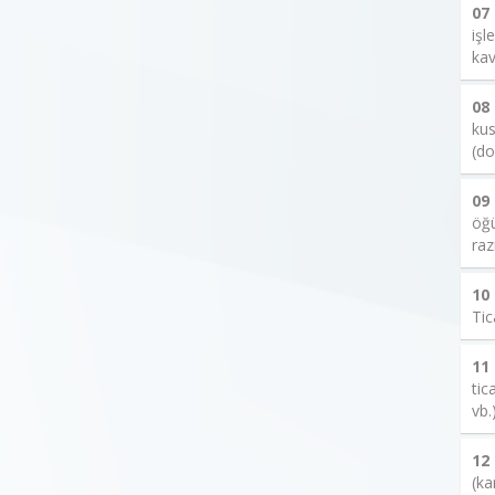
07
işl
kav
08
kus
(do
09
öğü
raz
10
Tic
11
tic
vb.
12
(ka