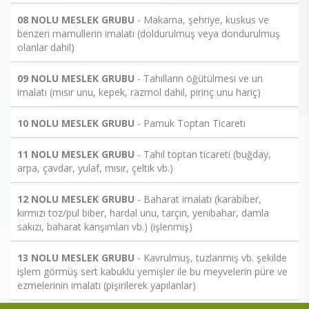
08 NOLU MESLEK GRUBU
- Makarna, şehriye, kuskus ve
benzeri mamullerin imalatı (doldurulmuş veya dondurulmuş
olanlar dahil)
09 NOLU MESLEK GRUBU
- Tahılların öğütülmesi ve un
imalatı (mısır unu, kepek, razmol dahil, pirinç unu hariç)
10 NOLU MESLEK GRUBU
- Pamuk Toptan Ticareti
11 NOLU MESLEK GRUBU
- Tahıl toptan ticareti (buğday,
arpa, çavdar, yulaf, mısır, çeltik vb.)
12 NOLU MESLEK GRUBU
- Baharat imalatı (karabiber,
kırmızı toz/pul biber, hardal unu, tarçın, yenibahar, damla
sakızı, baharat karışımları vb.) (işlenmiş)
13 NOLU MESLEK GRUBU
- Kavrulmuş, tuzlanmış vb. şekilde
işlem görmüş sert kabuklu yemişler ile bu meyvelerin püre ve
ezmelerinin imalatı (pişirilerek yapılanlar)