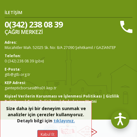
İLETİŞİM
0(342) 238 08 39
ÇAĞRI MERKEZİ
Adres:
Mücahitler Mah. 52025 Sk. No: 8/A 27090 Şehitkamil / GAZİANTEP
Telefon:
0 (342) 238 08 39 (pbx)
E-Posta:
gtb@gtb.org.tr
KEP Adresi:
gantepticborsasi@hs01.kep.tr
Kişisel Verilerin Korunması ve İşlenmesi Politikası
|
Gizlilik
Politikası
|
Çerez Politikası
|
Aydınlatma Metni
Size daha iyi bir deneyim sunmak ve
analizler için çerezler kullanıyoruz.
Detaylı bilgi için
tıklayınız.
Kabul Et