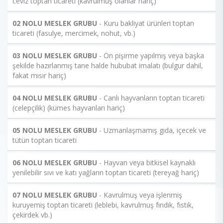
ceviz toptan ticareti (kavrulmuş olanlar hariç)
02 NOLU MESLEK GRUBU
- Kuru bakliyat ürünleri toptan
ticareti (fasulye, mercimek, nohut, vb.)
03 NOLU MESLEK GRUBU
- Ön pişirme yapılmış veya başka
şekilde hazırlanmış tane halde hububat imalatı (bulgur dahil,
fakat mısır hariç)
04 NOLU MESLEK GRUBU
- Canlı hayvanların toptan ticareti
(celepçilik) (kümes hayvanları hariç)
05 NOLU MESLEK GRUBU
- Uzmanlaşmamış gıda, içecek ve
tütün toptan ticareti
06 NOLU MESLEK GRUBU
- Hayvan veya bitkisel kaynaklı
yenilebilir sıvı ve katı yağların toptan ticareti (tereyağ hariç)
07 NOLU MESLEK GRUBU
- Kavrulmuş veya işlenmiş
kuruyemiş toptan ticareti (leblebi, kavrulmuş fındık, fıstık,
çekirdek vb.)