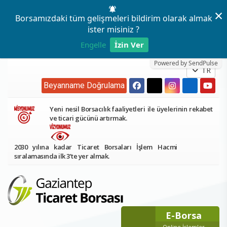
×
Borsamızdaki tüm gelişmeleri bildirim olarak almak
ister misiniz ?
Engelle
İzin Ver
Powered by SendPulse
TR
Beyanname Doğrulama
Yeni nesil Borsacılık faaliyetleri ile üyelerinin rekabet
ve ticari gücünü artırmak.
2030 yılına kadar Ticaret Borsaları İşlem Hacmi
sıralamasında ilk 3’te yer almak.
E-Borsa
Online İşlemler