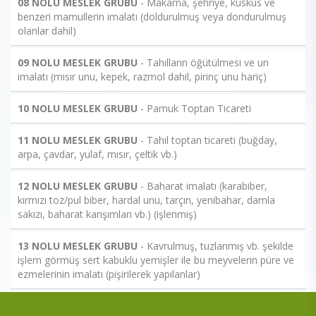
08 NOLU MESLEK GRUBU
- Makarna, şehriye, kuskus ve
benzeri mamullerin imalatı (doldurulmuş veya dondurulmuş
olanlar dahil)
09 NOLU MESLEK GRUBU
- Tahılların öğütülmesi ve un
imalatı (mısır unu, kepek, razmol dahil, pirinç unu hariç)
10 NOLU MESLEK GRUBU
- Pamuk Toptan Ticareti
11 NOLU MESLEK GRUBU
- Tahıl toptan ticareti (buğday,
arpa, çavdar, yulaf, mısır, çeltik vb.)
12 NOLU MESLEK GRUBU
- Baharat imalatı (karabiber,
kırmızı toz/pul biber, hardal unu, tarçın, yenibahar, damla
sakızı, baharat karışımları vb.) (işlenmiş)
13 NOLU MESLEK GRUBU
- Kavrulmuş, tuzlanmış vb. şekilde
işlem görmüş sert kabuklu yemişler ile bu meyvelerin püre ve
ezmelerinin imalatı (pişirilerek yapılanlar)