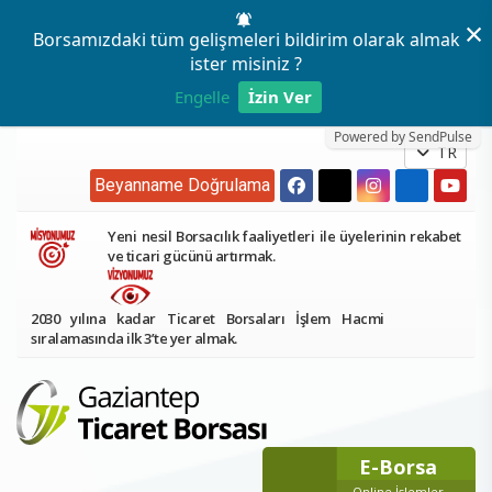
×
Borsamızdaki tüm gelişmeleri bildirim olarak almak
ister misiniz ?
Engelle
İzin Ver
Powered by SendPulse
TR
Beyanname Doğrulama
Yeni nesil Borsacılık faaliyetleri ile üyelerinin rekabet
ve ticari gücünü artırmak.
2030 yılına kadar Ticaret Borsaları İşlem Hacmi
sıralamasında ilk 3’te yer almak.
E-Borsa
Online İşlemler