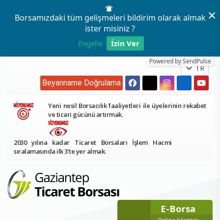
×
Borsamızdaki tüm gelişmeleri bildirim olarak almak
ister misiniz ?
Engelle
İzin Ver
Powered by SendPulse
TR
Beyanname Doğrulama
Yeni nesil Borsacılık faaliyetleri ile üyelerinin rekabet
ve ticari gücünü artırmak.
2030 yılına kadar Ticaret Borsaları İşlem Hacmi
sıralamasında ilk 3’te yer almak.
E-Borsa
Online İşlemler