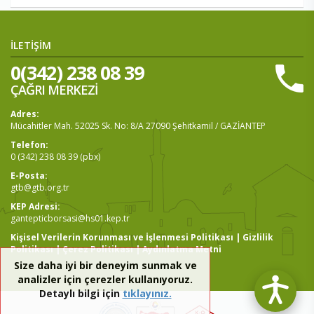
İLETİŞİM
0(342) 238 08 39
ÇAĞRI MERKEZİ
Adres:
Mücahitler Mah. 52025 Sk. No: 8/A 27090 Şehitkamil / GAZİANTEP
Telefon:
0 (342) 238 08 39 (pbx)
E-Posta:
gtb@gtb.org.tr
KEP Adresi:
gantepticborsasi@hs01.kep.tr
Kişisel Verilerin Korunması ve İşlenmesi Politikası
|
Gizlilik
Politikası
|
Çerez Politikası
|
Aydınlatma Metni
Size daha iyi bir deneyim sunmak ve
analizler için çerezler kullanıyoruz.
Detaylı bilgi için
tıklayınız.