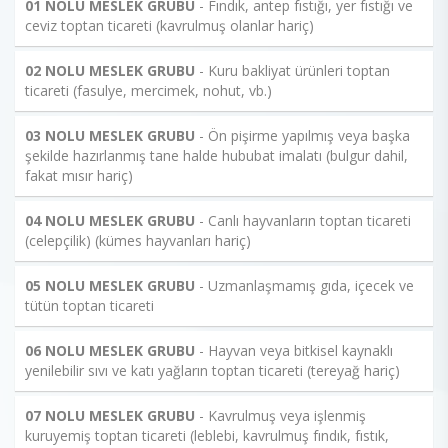
01 NOLU MESLEK GRUBU
- Fındık, antep fıstığı, yer fıstığı ve
ceviz toptan ticareti (kavrulmuş olanlar hariç)
02 NOLU MESLEK GRUBU
- Kuru bakliyat ürünleri toptan
ticareti (fasulye, mercimek, nohut, vb.)
03 NOLU MESLEK GRUBU
- Ön pişirme yapılmış veya başka
şekilde hazırlanmış tane halde hububat imalatı (bulgur dahil,
fakat mısır hariç)
04 NOLU MESLEK GRUBU
- Canlı hayvanların toptan ticareti
(celepçilik) (kümes hayvanları hariç)
05 NOLU MESLEK GRUBU
- Uzmanlaşmamış gıda, içecek ve
tütün toptan ticareti
06 NOLU MESLEK GRUBU
- Hayvan veya bitkisel kaynaklı
yenilebilir sıvı ve katı yağların toptan ticareti (tereyağ hariç)
07 NOLU MESLEK GRUBU
- Kavrulmuş veya işlenmiş
kuruyemiş toptan ticareti (leblebi, kavrulmuş fındık, fıstık,