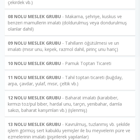
çekirdek vb.)
08 NOLU MESLEK GRUBU
- Makarna, şehriye, kuskus ve
benzeri mamullerin imalatı (doldurulmuş veya dondurulmuş
olanlar dahil)
09 NOLU MESLEK GRUBU
- Tahılların öğütülmesi ve un
imalatı (mısır unu, kepek, razmol dahil, pirinç unu hariç)
10 NOLU MESLEK GRUBU
- Pamuk Toptan Ticareti
11 NOLU MESLEK GRUBU
- Tahıl toptan ticareti (buğday,
arpa, çavdar, yulaf, mısır, çeltik vb.)
12 NOLU MESLEK GRUBU
- Baharat imalatı (karabiber,
kırmızı toz/pul biber, hardal unu, tarçın, yenibahar, damla
sakızı, baharat karışımları vb.) (işlenmiş)
13 NOLU MESLEK GRUBU
- Kavrulmuş, tuzlanmış vb. şekilde
işlem görmüş sert kabuklu yemişler ile bu meyvelerin püre ve
ezmelerinin imalatı (pişirilerek yapılanlar)