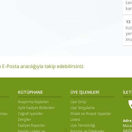
tar
kar
13
tuz
yem
ima
 E-Posta aracılığıyla takip edebilirsiniz.
KÜTÜPHANE
ÜYE İŞLEMLERİ
İLET
Araştırma Raporları
Üye Girişi
Aylık Faaliyet Bültenleri
Üye Sorgulama
ürosu
Coğrafi İşaretler
İthalat ve İhracat Yapanlar
Dergiler
Listesi
Adre
Faaliyet Raporları
Üye Temsilciliği
Mücah
GAZİ
Faydalı Linkler ve
Formlar ve Dilekçeler