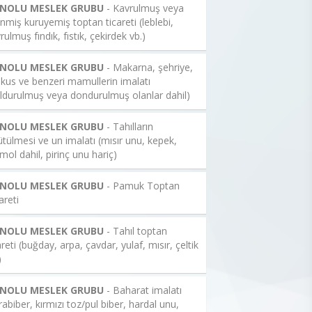
 NOLU MESLEK GRUBU
- Kavrulmuş veya
enmiş kuruyemiş toptan ticareti (leblebi,
rulmuş fındık, fıstık, çekirdek vb.)
 NOLU MESLEK GRUBU
- Makarna, şehriye,
kus ve benzeri mamullerin imalatı
ldurulmuş veya dondurulmuş olanlar dahil)
 NOLU MESLEK GRUBU
- Tahılların
tülmesi ve un imalatı (mısır unu, kepek,
mol dahil, pirinç unu hariç)
 NOLU MESLEK GRUBU
- Pamuk Toptan
areti
 NOLU MESLEK GRUBU
- Tahıl toptan
areti (buğday, arpa, çavdar, yulaf, mısır, çeltik
)
 NOLU MESLEK GRUBU
- Baharat imalatı
rabiber, kırmızı toz/pul biber, hardal unu,