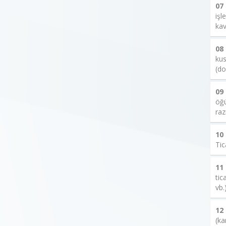
07
işl
kav
08
kus
(do
09
öğü
raz
10
Tic
11
tic
vb.
12
(ka