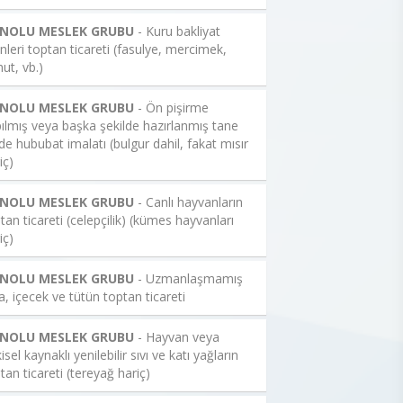
 NOLU MESLEK GRUBU
- Kuru bakliyat
nleri toptan ticareti (fasulye, mercimek,
ut, vb.)
 NOLU MESLEK GRUBU
- Ön pişirme
ılmış veya başka şekilde hazırlanmış tane
de hububat imalatı (bulgur dahil, fakat mısır
iç)
 NOLU MESLEK GRUBU
- Canlı hayvanların
tan ticareti (celepçilik) (kümes hayvanları
iç)
 NOLU MESLEK GRUBU
- Uzmanlaşmamış
a, içecek ve tütün toptan ticareti
 NOLU MESLEK GRUBU
- Hayvan veya
kisel kaynaklı yenilebilir sıvı ve katı yağların
tan ticareti (tereyağ hariç)