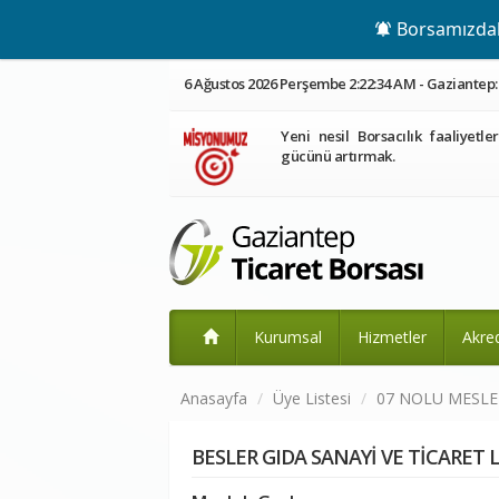
Borsamızdaki
6 Ağustos 2026 Perşembe 2:22:34 AM - Gaziantep: 
Yeni nesil Borsacılık faaliyetle
gücünü artırmak.
Kurumsal
Hizmetler
Akre
Anasayfa
Üye Listesi
07 NOLU MESL
BESLER GIDA SANAYİ VE TİCARET L