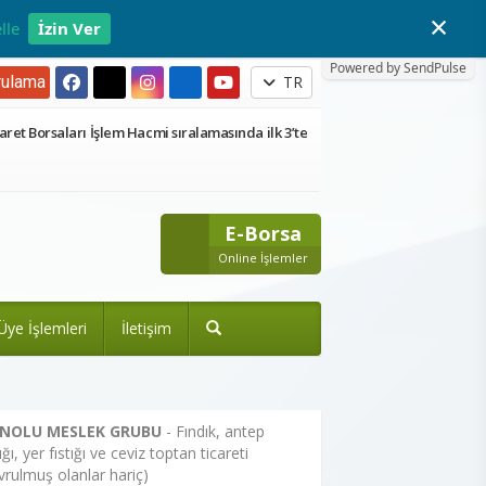
×
lle
İzin Ver
Powered by SendPulse
ulama
TR
aret Borsaları İşlem Hacmi sıralamasında ilk 3’te
E-Borsa
Online İşlemler
Üye İşlemleri
İletişim
 NOLU MESLEK GRUBU
- Fındık, antep
tığı, yer fıstığı ve ceviz toptan ticareti
vrulmuş olanlar hariç)