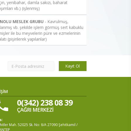
çın, yenibahar, damla sakızı, baharat
ışımları vb.) (işlenmiş)
 NOLU MESLEK GRUBU
- Kavrulmuş,
lanmış vb. şekilde işlem görmüş sert kabuklu
işler ile bu meyvelerin püre ve ezmelerinin
latı (pişirilerek yapılanlar)
Kayıt Ol
İŞİM
0(342) 238 08 39
ÇAĞRI MERKEZİ
s:
itler Mah. 52025 Sk. No: 8/A 27090 Şehitkamil /
ANTEP