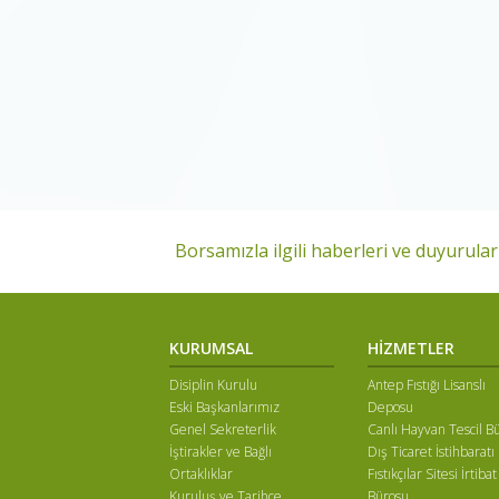
Borsamızla ilgili haberleri ve duyuruları
KURUMSAL
HİZMETLER
Disiplin Kurulu
Antep Fıstığı Lisanslı
Eski Başkanlarımız
Deposu
Genel Sekreterlik
Canlı Hayvan Tescil B
İştirakler ve Bağlı
Dış Ticaret İstihbaratı
Ortaklıklar
Fıstıkçılar Sitesi İrtibat
Kuruluş ve Tarihçe
Bürosu