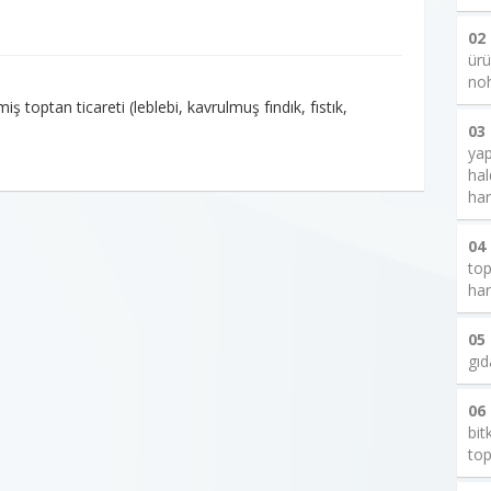
02
ürü
noh
 toptan ticareti (leblebi, kavrulmuş fındık, fıstık,
03
yap
hal
har
04
top
har
05
gıd
06
bit
top