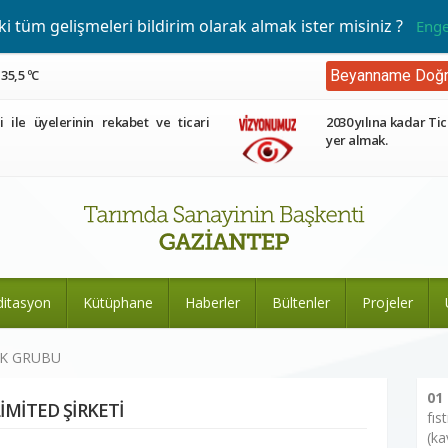
 tüm gelişmeleri bildirim olarak almak ister misiniz ?
Enge
35,5 ºC
Beyanname Doğr
ri ile üyelerinin rekabet ve ticari
2030 yılına kadar Tic
yer almak.
ditasyon
Kütüphane
Haberler
Bültenler
Projeler
EK GRUBU
01
İMİTED ŞİRKETİ
fıs
(ka