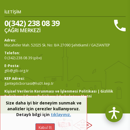
İLETİŞİM
0(342) 238 08 39
ÇAĞRI MERKEZİ
Adres:
Mücahitler Mah. 52025 Sk. No: 8/A 27090 Şehitkamil / GAZİANTEP
Telefon:
0 (342) 238 08 39 (pbx)
E-Posta:
gtb@gtb.org.tr
KEP Adresi:
gantepticborsasi@hs01.kep.tr
Kişisel Verilerin Korunması ve İşlenmesi Politikası
|
Gizlilik
Politikası
|
Çerez Politikası
|
Aydınlatma Metni
Size daha iyi bir deneyim sunmak ve
analizler için çerezler kullanıyoruz.
Detaylı bilgi için
tıklayınız.
Kabul Et