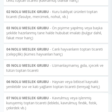
ceviz toptan ticareti (kavrulmuş olanlar hariç)
02 NOLU MESLEK GRUBU
- Kuru bakliyat ürünleri toptan
ticareti (fasulye, mercimek, nohut, vb.)
03 NOLU MESLEK GRUBU
- Ön pişirme yapılmış veya başka
şekilde hazırlanmış tane halde hububat imalatı (bulgur dahil,
fakat mısır hariç)
04 NOLU MESLEK GRUBU
- Canlı hayvanların toptan ticareti
(celepçilik) (kümes hayvanları hariç)
05 NOLU MESLEK GRUBU
- Uzmanlaşmamış gıda, içecek ve
tütün toptan ticareti
06 NOLU MESLEK GRUBU
- Hayvan veya bitkisel kaynaklı
yenilebilir sıvı ve katı yağların toptan ticareti (tereyağ hariç)
07 NOLU MESLEK GRUBU
- Kavrulmuş veya işlenmiş
kuruyemiş toptan ticareti (leblebi, kavrulmuş fındık, fıstık,
çekirdek vb.)