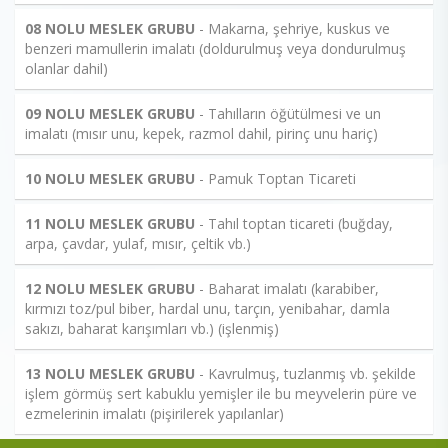
08 NOLU MESLEK GRUBU
- Makarna, şehriye, kuskus ve
benzeri mamullerin imalatı (doldurulmuş veya dondurulmuş
olanlar dahil)
09 NOLU MESLEK GRUBU
- Tahılların öğütülmesi ve un
imalatı (mısır unu, kepek, razmol dahil, pirinç unu hariç)
10 NOLU MESLEK GRUBU
- Pamuk Toptan Ticareti
11 NOLU MESLEK GRUBU
- Tahıl toptan ticareti (buğday,
arpa, çavdar, yulaf, mısır, çeltik vb.)
12 NOLU MESLEK GRUBU
- Baharat imalatı (karabiber,
kırmızı toz/pul biber, hardal unu, tarçın, yenibahar, damla
sakızı, baharat karışımları vb.) (işlenmiş)
13 NOLU MESLEK GRUBU
- Kavrulmuş, tuzlanmış vb. şekilde
işlem görmüş sert kabuklu yemişler ile bu meyvelerin püre ve
ezmelerinin imalatı (pişirilerek yapılanlar)