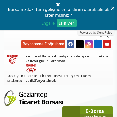
×
Borsamızdaki tüm gelişmeleri bildirim olarak almak
ister misiniz ?
Engelle
İzin Ver
Powered by SendPulse
TR
Beyanname Doğrulama
Yeni nesil Borsacılık faaliyetleri ile üyelerinin rekabet
ve ticari gücünü artırmak.
2030 yılına kadar Ticaret Borsaları İşlem Hacmi
sıralamasında ilk 3’te yer almak.
E-Borsa
Online İşlemler