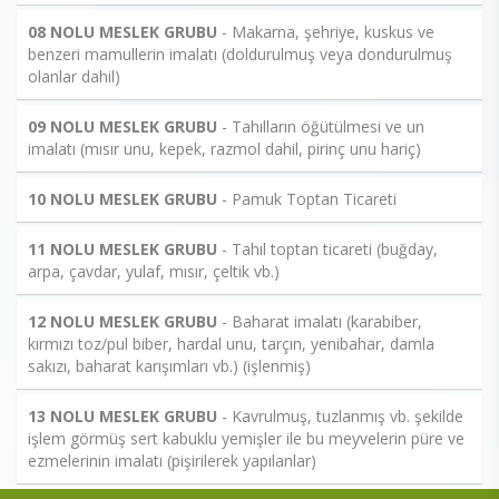
08 NOLU MESLEK GRUBU
- Makarna, şehriye, kuskus ve
benzeri mamullerin imalatı (doldurulmuş veya dondurulmuş
olanlar dahil)
09 NOLU MESLEK GRUBU
- Tahılların öğütülmesi ve un
imalatı (mısır unu, kepek, razmol dahil, pirinç unu hariç)
10 NOLU MESLEK GRUBU
- Pamuk Toptan Ticareti
11 NOLU MESLEK GRUBU
- Tahıl toptan ticareti (buğday,
arpa, çavdar, yulaf, mısır, çeltik vb.)
12 NOLU MESLEK GRUBU
- Baharat imalatı (karabiber,
kırmızı toz/pul biber, hardal unu, tarçın, yenibahar, damla
sakızı, baharat karışımları vb.) (işlenmiş)
13 NOLU MESLEK GRUBU
- Kavrulmuş, tuzlanmış vb. şekilde
işlem görmüş sert kabuklu yemişler ile bu meyvelerin püre ve
ezmelerinin imalatı (pişirilerek yapılanlar)