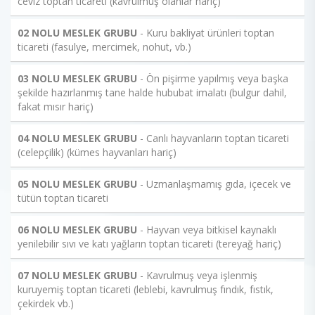
ceviz toptan ticareti (kavrulmuş olanlar hariç)
02 NOLU MESLEK GRUBU
- Kuru bakliyat ürünleri toptan
ticareti (fasulye, mercimek, nohut, vb.)
03 NOLU MESLEK GRUBU
- Ön pişirme yapılmış veya başka
şekilde hazırlanmış tane halde hububat imalatı (bulgur dahil,
fakat mısır hariç)
04 NOLU MESLEK GRUBU
- Canlı hayvanların toptan ticareti
(celepçilik) (kümes hayvanları hariç)
05 NOLU MESLEK GRUBU
- Uzmanlaşmamış gıda, içecek ve
tütün toptan ticareti
06 NOLU MESLEK GRUBU
- Hayvan veya bitkisel kaynaklı
yenilebilir sıvı ve katı yağların toptan ticareti (tereyağ hariç)
07 NOLU MESLEK GRUBU
- Kavrulmuş veya işlenmiş
kuruyemiş toptan ticareti (leblebi, kavrulmuş fındık, fıstık,
çekirdek vb.)