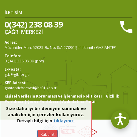
İLETİŞİM
0(342) 238 08 39
ÇAĞRI MERKEZİ
Adres:
Mücahitler Mah. 52025 Sk. No: 8/A 27090 Şehitkamil / GAZİANTEP
Telefon:
0 (342) 238 08 39 (pbx)
E-Posta:
gtb@gtb.org.tr
KEP Adresi:
gantepticborsasi@hs01.kep.tr
Kişisel Verilerin Korunması ve İşlenmesi Politikası
|
Gizlilik
Politikası
|
Çerez Politikası
|
Aydınlatma Metni
Size daha iyi bir deneyim sunmak ve
analizler için çerezler kullanıyoruz.
Detaylı bilgi için
tıklayınız.
Kabul Et