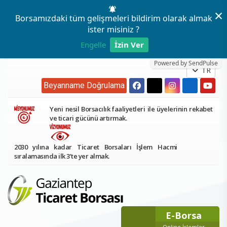
×
Borsamızdaki tüm gelişmeleri bildirim olarak almak
ister misiniz ?
Engelle
İzin Ver
Powered by SendPulse
TR
Beyanname Doğrulama
Yeni nesil Borsacılık faaliyetleri ile üyelerinin rekabet
ve ticari gücünü artırmak.
2030 yılına kadar Ticaret Borsaları İşlem Hacmi
sıralamasında ilk 3’te yer almak.
E-Borsa
Online İşlemler