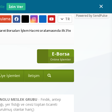
×
lle
İzin Ver
Powered by SendPulse
ulama
TR
aret Borsaları İşlem Hacmi sıralamasında ilk 3’te
E-Borsa
Online İşlemler
Üye İşlemleri
İletişim
 NOLU MESLEK GRUBU
- Fındık, antep
tığı, yer fıstığı ve ceviz toptan ticareti
vrulmuş olanlar hariç)