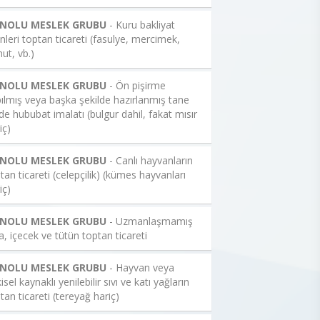
 NOLU MESLEK GRUBU
- Kuru bakliyat
nleri toptan ticareti (fasulye, mercimek,
ut, vb.)
 NOLU MESLEK GRUBU
- Ön pişirme
ılmış veya başka şekilde hazırlanmış tane
de hububat imalatı (bulgur dahil, fakat mısır
iç)
 NOLU MESLEK GRUBU
- Canlı hayvanların
tan ticareti (celepçilik) (kümes hayvanları
iç)
 NOLU MESLEK GRUBU
- Uzmanlaşmamış
a, içecek ve tütün toptan ticareti
 NOLU MESLEK GRUBU
- Hayvan veya
kisel kaynaklı yenilebilir sıvı ve katı yağların
tan ticareti (tereyağ hariç)