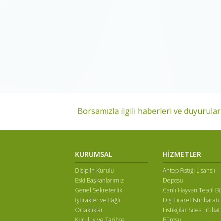
Borsamızla ilgili haberleri ve duyuruları
KURUMSAL
HİZMETLER
Disiplin Kurulu
Antep Fıstığı Lisanslı
Eski Başkanlarımız
Deposu
Genel Sekreterlik
Canlı Hayvan Tescil B
İştirakler ve Bağlı
Dış Ticaret İstihbaratı
Ortaklıklar
Fıstıkçılar Sitesi İrtibat
Kuruluş ve Tarihçe
Bürosu