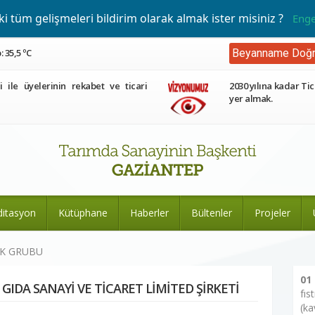
 tüm gelişmeleri bildirim olarak almak ister misiniz ?
Enge
 35,5 ºC
Beyanname Doğr
ri ile üyelerinin rekabet ve ticari
2030 yılına kadar Tic
yer almak.
ditasyon
Kütüphane
Haberler
Bültenler
Projeler
EK GRUBU
01
IDA SANAYİ VE TİCARET LİMİTED ŞİRKETİ
fıs
(ka