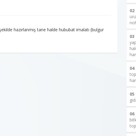
02
ürü
noh
şekilde hazırlanmış tane halde hububat imalatı (bulgur
03
yap
hal
har
04
top
har
05
gıd
06
bit
top