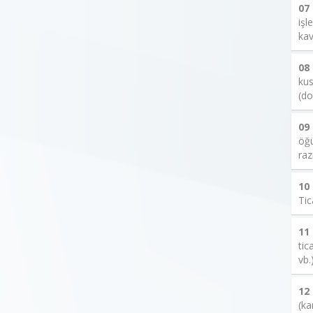
07
işl
kav
08
kus
(do
09
öğü
raz
10
Tic
11
tic
vb.
12
(ka