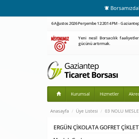
Borsamızdaki
6 Ağustos 2026 Perşembe 12:20:14 PM - Gaziantep:
Yeni nesil Borsacılık faaliyetle
gücünü artırmak.
Kurumsal
Hizmetler
Akre
Anasayfa
Üye Listesi
03 NOLU MESL
ERGÜN ÇİKOLATA GOFRET ÇİKLET G