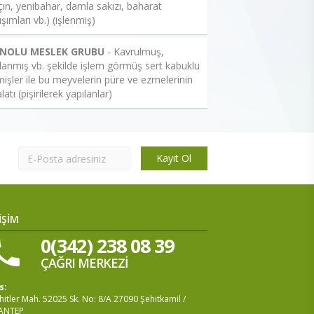
çın, yenibahar, damla sakızı, baharat
ışımları vb.) (işlenmiş)
 NOLU MESLEK GRUBU
- Kavrulmuş,
lanmış vb. şekilde işlem görmüş sert kabuklu
işler ile bu meyvelerin püre ve ezmelerinin
latı (pişirilerek yapılanlar)
Kayıt Ol
İŞİM
0(342) 238 08 39
ÇAĞRI MERKEZİ
s:
itler Mah. 52025 Sk. No: 8/A 27090 Şehitkamil /
ANTEP