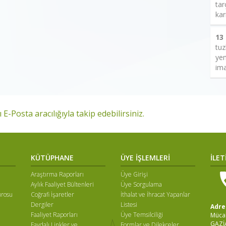
tar
kar
13
tuz
yem
ima
 E-Posta aracılığıyla takip edebilirsiniz.
KÜTÜPHANE
ÜYE İŞLEMLERİ
İLET
Araştırma Raporları
Üye Girişi
Aylık Faaliyet Bültenleri
Üye Sorgulama
ürosu
Coğrafi İşaretler
İthalat ve İhracat Yapanlar
Dergiler
Listesi
Adre
Faaliyet Raporları
Üye Temsilciliği
Mücah
GAZİ
Faydalı Linkler ve
Formlar ve Dilekçeler