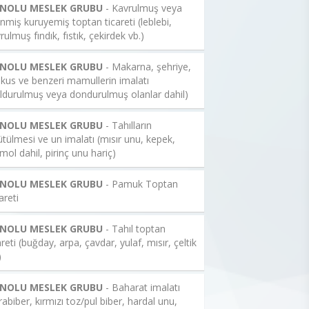
 NOLU MESLEK GRUBU
- Kavrulmuş veya
enmiş kuruyemiş toptan ticareti (leblebi,
rulmuş fındık, fıstık, çekirdek vb.)
 NOLU MESLEK GRUBU
- Makarna, şehriye,
kus ve benzeri mamullerin imalatı
ldurulmuş veya dondurulmuş olanlar dahil)
 NOLU MESLEK GRUBU
- Tahılların
tülmesi ve un imalatı (mısır unu, kepek,
mol dahil, pirinç unu hariç)
 NOLU MESLEK GRUBU
- Pamuk Toptan
areti
 NOLU MESLEK GRUBU
- Tahıl toptan
areti (buğday, arpa, çavdar, yulaf, mısır, çeltik
)
 NOLU MESLEK GRUBU
- Baharat imalatı
rabiber, kırmızı toz/pul biber, hardal unu,