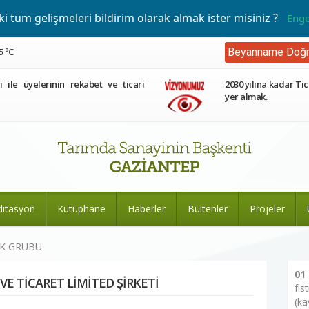
 tüm gelişmeleri bildirim olarak almak ister misiniz ?
Enge
5 ºC
Beyanname Doğr
ri ile üyelerinin rekabet ve ticari
2030 yılına kadar Tic
yer almak.
ditasyon
Kütüphane
Haberler
Bültenler
Projeler
EK GRUBU
01
VE TİCARET LİMİTED ŞİRKETİ
fıs
(ka