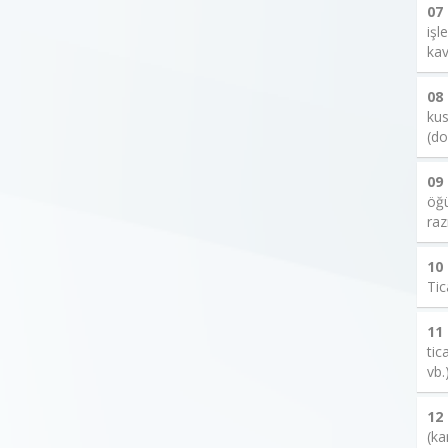
07
işl
kav
08
kus
(do
09
öğü
raz
10
Tic
11
tic
vb.
12
(ka