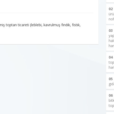
02
ürü
noh
 toptan ticareti (leblebi, kavrulmuş fındık, fıstık,
03
yap
hal
har
04
top
har
05
gıd
06
bit
top