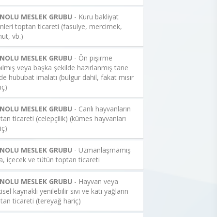
 NOLU MESLEK GRUBU
- Kuru bakliyat
nleri toptan ticareti (fasulye, mercimek,
ut, vb.)
 NOLU MESLEK GRUBU
- Ön pişirme
ılmış veya başka şekilde hazırlanmış tane
de hububat imalatı (bulgur dahil, fakat mısır
iç)
 NOLU MESLEK GRUBU
- Canlı hayvanların
tan ticareti (celepçilik) (kümes hayvanları
iç)
 NOLU MESLEK GRUBU
- Uzmanlaşmamış
a, içecek ve tütün toptan ticareti
 NOLU MESLEK GRUBU
- Hayvan veya
kisel kaynaklı yenilebilir sıvı ve katı yağların
tan ticareti (tereyağ hariç)