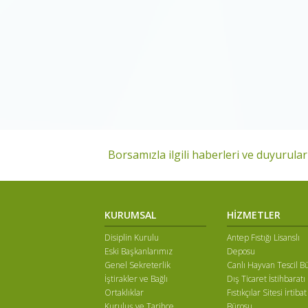
Borsamızla ilgili haberleri ve duyuruları
KURUMSAL
HİZMETLER
Disiplin Kurulu
Antep Fıstığı Lisanslı
Eski Başkanlarımız
Deposu
Genel Sekreterlik
Canlı Hayvan Tescil B
İştirakler ve Bağlı
Dış Ticaret İstihbaratı
Ortaklıklar
Fıstıkçılar Sitesi İrtibat
Kuruluş ve Tarihçe
Bürosu