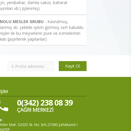
çın, yenibahar, damla sakızı, baharat
ışımları vb.) (işlenmiş)
 NOLU MESLEK GRUBU
- Kavrulmuş,
lanmış vb. şekilde işlem görmüş sert kabuklu
işler ile bu meyvelerin püre ve ezmelerinin
latı (pişirilerek yapılanlar)
Kayıt Ol
İŞİM
0(342) 238 08 39
ÇAĞRI MERKEZİ
s:
itler Mah. 52025 Sk. No: 8/A 27090 Şehitkamil /
ANTEP