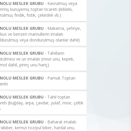
 NOLU MESLEK GRUBU
- Kavrulmuş veya
enmiş kuruyemiş toptan ticareti (leblebi,
rulmuş fındık, fıstık, çekirdek vb.)
 NOLU MESLEK GRUBU
- Makarna, şehriye,
kus ve benzeri mamullerin imalatı
ldurulmuş veya dondurulmuş olanlar dahil)
 NOLU MESLEK GRUBU
- Tahılların
tülmesi ve un imalatı (mısır unu, kepek,
mol dahil, pirinç unu hariç)
 NOLU MESLEK GRUBU
- Pamuk Toptan
areti
 NOLU MESLEK GRUBU
- Tahıl toptan
areti (buğday, arpa, çavdar, yulaf, mısır, çeltik
)
 NOLU MESLEK GRUBU
- Baharat imalatı
rabiber, kırmızı toz/pul biber, hardal unu,