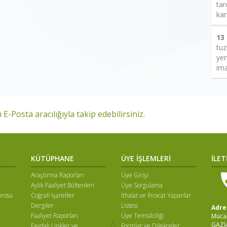
tar
kar
13
tuz
yem
ima
 E-Posta aracılığıyla takip edebilirsiniz.
KÜTÜPHANE
ÜYE İŞLEMLERİ
İLET
Araştırma Raporları
Üye Girişi
Aylık Faaliyet Bültenleri
Üye Sorgulama
ürosu
Coğrafi İşaretler
İthalat ve İhracat Yapanlar
Dergiler
Listesi
Adre
Faaliyet Raporları
Üye Temsilciliği
Mücah
GAZİ
Faydalı Linkler ve
Formlar ve Dilekçeler