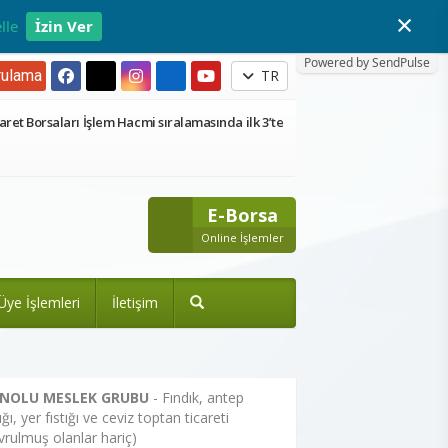
×
lle
İzin Ver
Powered by SendPulse
ulama
TR
aret Borsaları İşlem Hacmi sıralamasında ilk 3’te
E-Borsa
Online İşlemler
Üye İşlemleri
İletişim
 NOLU MESLEK GRUBU
- Fındık, antep
tığı, yer fıstığı ve ceviz toptan ticareti
vrulmuş olanlar hariç)