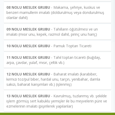
08 NOLU MESLEK GRUBU
- Makarna, şehriye, kuskus ve
benzeri mamullerin imalatı (doldurulmuş veya dondurulmuş
olanlar dahil)
09 NOLU MESLEK GRUBU
- Tahılların öğütülmesi ve un
imalatı (mısır unu, kepek, razmol dahil, pirinç unu hariç)
10 NOLU MESLEK GRUBU
- Pamuk Toptan Ticareti
11 NOLU MESLEK GRUBU
- Tahıl toptan ticareti (buğday,
arpa, çavdar, yulaf, mısır, çeltik vb.)
12 NOLU MESLEK GRUBU
- Baharat imalatı (karabiber,
kırmızı toz/pul biber, hardal unu, tarçın, yenibahar, damla
sakızı, baharat karışımları vb.) (işlenmiş)
13 NOLU MESLEK GRUBU
- Kavrulmuş, tuzlanmış vb. şekilde
işlem görmüş sert kabuklu yemişler ile bu meyvelerin püre ve
ezmelerinin imalatı (pişirilerek yapılanlar)