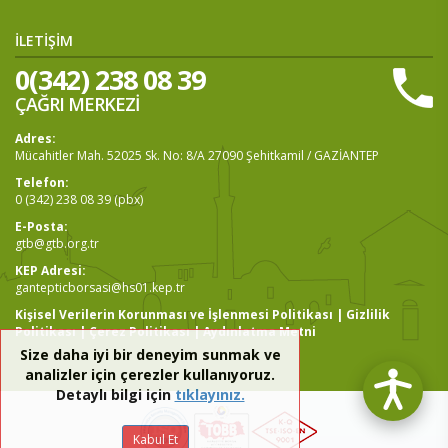
İLETİŞİM
0(342) 238 08 39
ÇAĞRI MERKEZİ
Adres:
Mücahitler Mah. 52025 Sk. No: 8/A 27090 Şehitkamil / GAZİANTEP
Telefon:
0 (342) 238 08 39 (pbx)
E-Posta:
gtb@gtb.org.tr
KEP Adresi:
gantepticborsasi@hs01.kep.tr
Kişisel Verilerin Korunması ve İşlenmesi Politikası
|
Gizlilik
Politikası
|
Çerez Politikası
|
Aydınlatma Metni
Size daha iyi bir deneyim sunmak ve
analizler için çerezler kullanıyoruz.
Detaylı bilgi için
tıklayınız.
Kabul Et