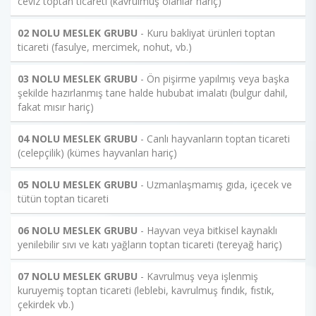
ceviz toptan ticareti (kavrulmuş olanlar hariç)
02 NOLU MESLEK GRUBU
- Kuru bakliyat ürünleri toptan
ticareti (fasulye, mercimek, nohut, vb.)
03 NOLU MESLEK GRUBU
- Ön pişirme yapılmış veya başka
şekilde hazırlanmış tane halde hububat imalatı (bulgur dahil,
fakat mısır hariç)
04 NOLU MESLEK GRUBU
- Canlı hayvanların toptan ticareti
(celepçilik) (kümes hayvanları hariç)
05 NOLU MESLEK GRUBU
- Uzmanlaşmamış gıda, içecek ve
tütün toptan ticareti
06 NOLU MESLEK GRUBU
- Hayvan veya bitkisel kaynaklı
yenilebilir sıvı ve katı yağların toptan ticareti (tereyağ hariç)
07 NOLU MESLEK GRUBU
- Kavrulmuş veya işlenmiş
kuruyemiş toptan ticareti (leblebi, kavrulmuş fındık, fıstık,
çekirdek vb.)