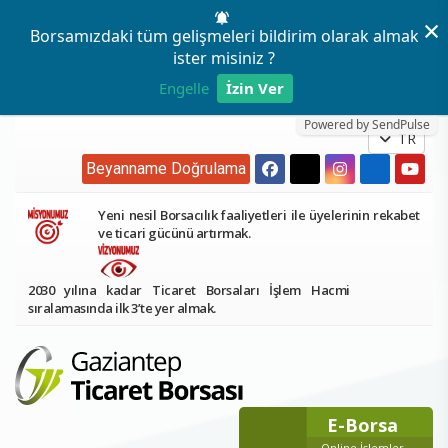
×
Borsamızdaki tüm gelişmeleri bildirim olarak almak
ister misiniz ?
Engelle
İzin Ver
Powered by SendPulse
TR
Beyanname Doğrulama
Yeni nesil Borsacılık faaliyetleri ile üyelerinin rekabet
ve ticari gücünü artırmak.
2030 yılına kadar Ticaret Borsaları İşlem Hacmi
sıralamasında ilk 3’te yer almak.
E-Borsa
Online İşlemler