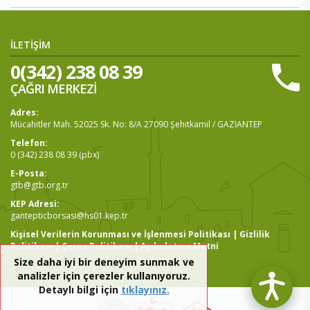
İLETİŞİM
0(342) 238 08 39
ÇAĞRI MERKEZİ
Adres:
Mücahitler Mah. 52025 Sk. No: 8/A 27090 Şehitkamil / GAZİANTEP
Telefon:
0 (342) 238 08 39 (pbx)
E-Posta:
gtb@gtb.org.tr
KEP Adresi:
gantepticborsasi@hs01.kep.tr
Kişisel Verilerin Korunması ve İşlenmesi Politikası
|
Gizlilik
Politikası
|
Çerez Politikası
|
Aydınlatma Metni
Size daha iyi bir deneyim sunmak ve
analizler için çerezler kullanıyoruz.
Detaylı bilgi için
tıklayınız.