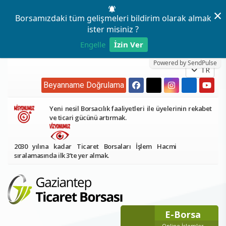
×
Borsamızdaki tüm gelişmeleri bildirim olarak almak
ister misiniz ?
Engelle
İzin Ver
Powered by SendPulse
TR
Beyanname Doğrulama
Yeni nesil Borsacılık faaliyetleri ile üyelerinin rekabet
ve ticari gücünü artırmak.
2030 yılına kadar Ticaret Borsaları İşlem Hacmi
sıralamasında ilk 3’te yer almak.
E-Borsa
Online İşlemler