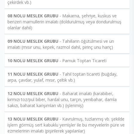
çekirdek vb.)
08 NOLU MESLEK GRUBU
- Makarna, şehriye, kuskus ve
benzeri mamullerin imalatı (doldurulmuş veya dondurulmuş
olanlar dahil)
09 NOLU MESLEK GRUBU
- Tahılların öğütülmesi ve un
imalatı (mısır unu, kepek, razmol dahil, pirinç unu hariç)
10 NOLU MESLEK GRUBU
- Pamuk Toptan Ticareti
11 NOLU MESLEK GRUBU
- Tahıl toptan ticareti (buğday,
arpa, çavdar, yulaf, mısır, çeltik vb.)
12 NOLU MESLEK GRUBU
- Baharat imalatı (karabiber,
kırmızı toz/pul biber, hardal unu, tarçın, yenibahar, damla
sakızı, baharat karışımları vb.) (işlenmiş)
13 NOLU MESLEK GRUBU
- Kavrulmuş, tuzlanmış vb. şekilde
işlem görmüş sert kabuklu yemişler ile bu meyvelerin püre ve
ezmelerinin imalatı (pişirilerek yapılanlar)