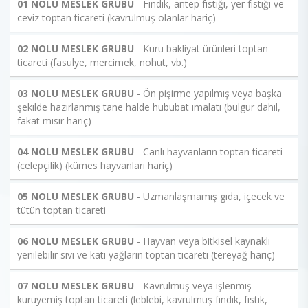
01 NOLU MESLEK GRUBU
- Fındık, antep fıstığı, yer fıstığı ve
ceviz toptan ticareti (kavrulmuş olanlar hariç)
02 NOLU MESLEK GRUBU
- Kuru bakliyat ürünleri toptan
ticareti (fasulye, mercimek, nohut, vb.)
03 NOLU MESLEK GRUBU
- Ön pişirme yapılmış veya başka
şekilde hazırlanmış tane halde hububat imalatı (bulgur dahil,
fakat mısır hariç)
04 NOLU MESLEK GRUBU
- Canlı hayvanların toptan ticareti
(celepçilik) (kümes hayvanları hariç)
05 NOLU MESLEK GRUBU
- Uzmanlaşmamış gıda, içecek ve
tütün toptan ticareti
06 NOLU MESLEK GRUBU
- Hayvan veya bitkisel kaynaklı
yenilebilir sıvı ve katı yağların toptan ticareti (tereyağ hariç)
07 NOLU MESLEK GRUBU
- Kavrulmuş veya işlenmiş
kuruyemiş toptan ticareti (leblebi, kavrulmuş fındık, fıstık,